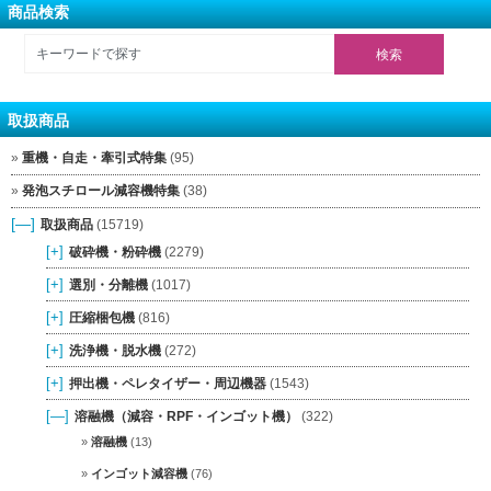
商品検索
取扱商品
重機・自走・牽引式特集
(95)
発泡スチロール減容機特集
(38)
[—]
取扱商品
(15719)
[+]
破砕機・粉砕機
(2279)
[+]
選別・分離機
(1017)
[+]
圧縮梱包機
(816)
[+]
洗浄機・脱水機
(272)
[+]
押出機・ペレタイザー・周辺機器
(1543)
[—]
溶融機（減容・RPF・インゴット機）
(322)
溶融機
(13)
インゴット減容機
(76)