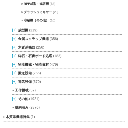
RPF成型・減容機
(34)
グラッシュミキサー
(20)
溶融機（その他）
(16)
[+]
成型機
(219)
[+]
金属スクラップ機器
(356)
[+]
木質系機器
(256)
[+]
砕石・石膏ボード処理
(183)
[+]
物流機械・物流資材
(479)
[+]
搬送設備
(765)
[+]
電気設備
(370)
工作機械
(57)
[+]
その他
(1921)
成約済み
(2876)
木質系機器特集
(1)