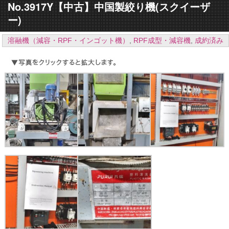
No.3917Y【中古】中国製絞り機(スクイーザ
ー)
溶融機（減容・RPF・インゴット機）
,
RPF成型・減容機
,
成約済み