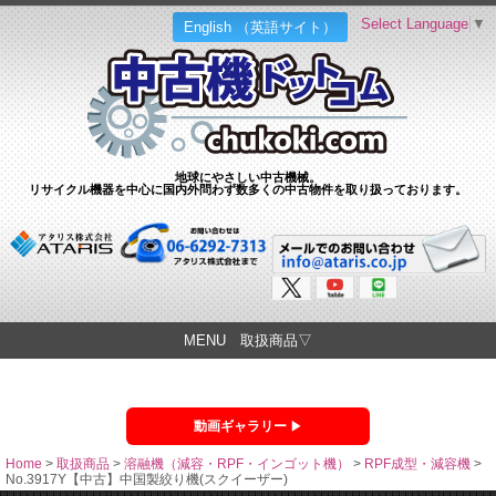
Select Language
▼
English （英語サイト）
地球にやさしい中古機械。
リサイクル機器を中心に国内外問わず数多くの中古物件を取り扱っております。
MENU 取扱商品▽
動画ギャラリー
Home
>
取扱商品
>
溶融機（減容・RPF・インゴット機）
>
RPF成型・減容機
>
No.3917Y【中古】中国製絞り機(スクイーザー)