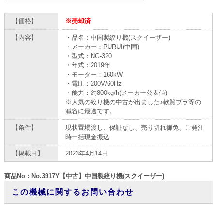
【価格】
※売却済
【内容】
・品名：中国製絞り機(スクイーザー)
・メーカー：PURUI(中国)
・型式：NG-320
・年式：2019年
・モーター：160kW
・電圧：200V/60Hz
・能力：約800kg/h(メーカー公表値)
※人気の絞り機の中古が出ました♪軟質プラ等の
減容に最適です。
【条件】
現状置場渡し、保証なし、売り切れ御免、ご発注
時一括現金振込
【掲載日】
2023年4月14日
商品No：No.3917Y【中古】中国製絞り機(スクイーザー)
この機械に関するお問い合わせ