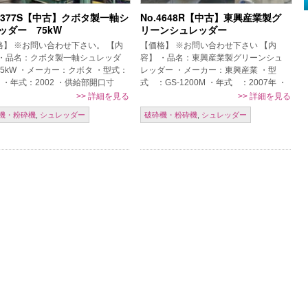
.5377S【中古】クボタ製一軸シ
No.4648R【中古】東興産業製グ
ッダー 75kW
リーンシュレッダー
格】 ※お問い合わせ下さい。 【内
【価格】 ※お問い合わせ下さい 【内
 ・品名：クボタ製一軸シュレッダ
容】 ・品名：東興産業製グリーンシュ
75kW ・メーカー：クボタ ・型式：
レッダー ・メーカー：東興産業 ・型
0 ・年式：2002 ・供給部開口寸
式 ：GS-1200M ・年式 ：2007年 ・
705×2288mm ・ローター刃先径：
動力：160kW ・電圧：220V 60Hz ・
>>
詳細を見る
>>
詳細を見る
m ・ロ […]
操作盤・制御盤付 […]
機・粉砕機
,
シュレッダー
破砕機・粉砕機
,
シュレッダー