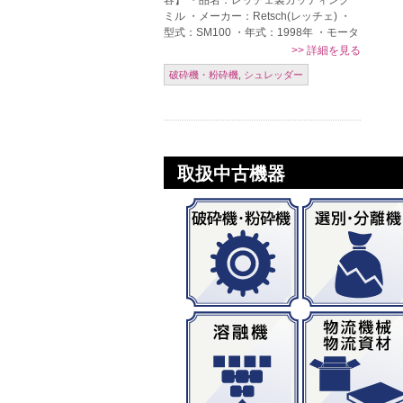
容】 ・品名：レッチェ製カッティング
ミル ・メーカー：Retsch(レッチェ) ・
型式：SM100 ・年式：1998年 ・モータ
ー:1.5kw 単相230V 50Hz ※スクリーン
>>
詳細を見る
無し […]
破砕機・粉砕機
,
シュレッダー
取扱中古機器