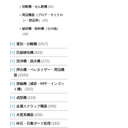
切断機・せん断機
(81)
周辺機器（ブロア・サイクロ
ン・部品等）
(20)
破砕機・粉砕機（その他）
(29)
[+]
選別・分離機
(1017)
[+]
圧縮梱包機
(816)
[+]
洗浄機・脱水機
(272)
[+]
押出機・ペレタイザー・周辺機
器
(1543)
[+]
溶融機（減容・RPF・インゴッ
ト機）
(322)
[+]
成型機
(219)
[+]
金属スクラップ機器
(356)
[+]
木質系機器
(256)
[+]
砕石・石膏ボード処理
(183)