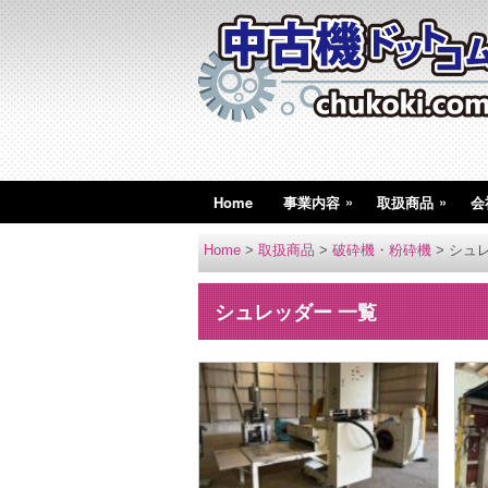
»
»
Home
事業内容
取扱商品
会
Home
>
取扱商品
>
破砕機・粉砕機
>
シュ
シュレッダー 一覧