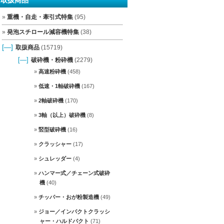
重機・自走・牽引式特集
(95)
発泡スチロール減容機特集
(38)
[—]
取扱商品
(15719)
[—]
破砕機・粉砕機
(2279)
高速粉砕機
(458)
低速・1軸破砕機
(167)
2軸破砕機
(170)
3軸（以上）破砕機
(8)
竪型破砕機
(16)
クラッシャー
(17)
シュレッダー
(4)
ハンマー式／チェーン式破砕
機
(40)
チッパー・おが粉製造機
(49)
ジョー／インパクトクラッシ
ャー・ハルドパクト
(71)