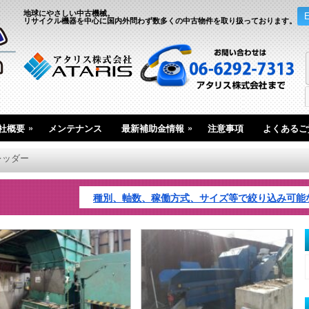
地球にやさしい中古機械。
リサイクル機器を中心に国内外問わず数多くの中古物件を取り扱っております。
»
»
社概要
メンテナンス
最新補助金情報
注意事項
よくあるご
レッダー
種別、軸数、稼働方式、サイズ等で絞り込み可能な