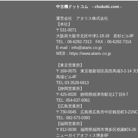
中古機ドットコム - chukoki.com -
運営会社 アタリス株式会社
【本社】
〒531-0071
大阪府大阪市北区中津1-18-18 若杉ビル9F
TEL：
06-6292-7313
FAX：06-6292-7314
E-mail：
info@ataris.co.jp
WEB：
https://www.ataris.co.jp
【東京営業所】
〒169-0075 東京都新宿区高田馬場3-2-14 
馬場ビル4F
TEL:03-3528-6913
【静岡営業所】
〒425-0028 静岡県焼津市駅北1丁目8-7
TEL: 054-637-9361
【広島営業所】
〒730-0045 広島県広島市中区鶴見町3-21N
TEL: 082-573-0393
【福岡営業所】
〒812-0038 福岡県福岡市博多区祇園町6-26
ニューガイアオフィス博多8F