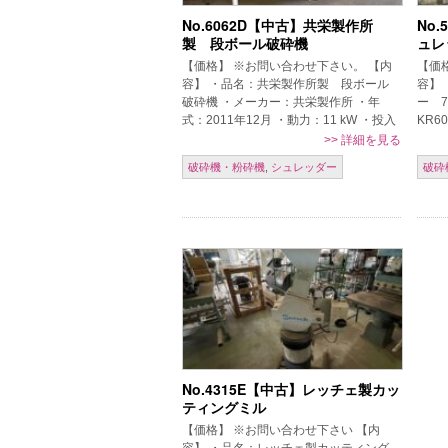
No.6062D【中古】共栄製作所
No
製 段ボール破砕機
ュレ
【価格】 ※お問い合わせ下さい。 【内
【価
容】 ・品名：共栄製作所製 段ボール
容】
破砕機 ・メーカー：共栄製作所 ・年
ー 
式：2011年12月 ・動力：11 kW ・投入
KR6
口寸法：W800×H320mm（蓋を閉めた
法：1
>>
詳細を見る
状態 W800×H1 […]
450m
破砕機・粉砕機
,
シュレッダー
破砕
No.4315E【中古】レッチェ製カッ
ティングミル
【価格】 ※お問い合わせ下さい 【内