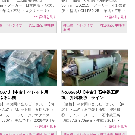
 ・品名：日立造船製押出機
容】 ・品名：小野製作所製押出機
mm ・メーカー：日立造船 ・型式：
50mm L/D:25.5 ・メーカー：小野製作
 ・年式：不明 ・スクリュー径：
所 ・型式：OH-B50-25 ・年式：不明 ・
mm 【条件】 現状置場渡し、保証な
スクリュー径：50mm ・L/D：25.5 ・電
>>
詳細を見る
>>
詳細を見る
売り切れ御免、ご発注時一括 […]
源仕様 […]
機・ペレタイザー・周辺機器
,
単軸押
押出機・ペレタイザー・周辺機器
,
単軸押
出機
.6567U【中古】ペレット用
No.6565U【中古】石中鉄工所
ふるい機
製 押出機② ライン
格】 ※お問い合わせ下さい。 【内
【価格】 ※お問い合わせ下さい。 【内
 ・品名：ペレット用 振動ふるい
容】 ・品名：石中鉄工所製 押出機
・メーカー：フリージアマクロス ・
② ライン ・メーカー：石中鉄工所 ・
550K ※美品です ※2026年9月か
型式：AS-B70m/m ・年式：2014 ・
却可能予定 【条件】 現状置場渡
220V、60Hz 石中押出機～水槽～石中製
>>
詳細を見る
>>
詳細を見る
保証なし、売り切れ御免 […]
ペレタイザー～振動ふ […]
機・ペレタイザー・周辺機器
,
周辺機
押出機・ペレタイザー・周辺機器
,
単軸押