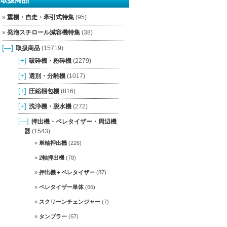
重機・自走・牽引式特集
(95)
発泡スチロール減容機特集
(38)
[—]
取扱商品
(15719)
[+]
破砕機・粉砕機
(2279)
[+]
選別・分離機
(1017)
[+]
圧縮梱包機
(816)
[+]
洗浄機・脱水機
(272)
[—]
押出機・ペレタイザー・周辺機
器
(1543)
単軸押出機
(226)
2軸押出機
(78)
押出機＋ペレタイザー
(87)
ペレタイザー単体
(66)
スクリーンチェンジャー
(7)
タンブラー
(67)