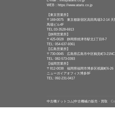
E-mail：
info@ataris.co.jp
WEB：
https://www.ataris.co.jp
【東京営業所】
〒169-0075 東京都新宿区高田馬場3-2-14 
馬場ビル4F
TEL:03-3528-6913
【静岡営業所】
〒425-0028 静岡県焼津市駅北1丁目8-7
TEL: 054-637-9361
【広島営業所】
〒730-0045 広島県広島市中区鶴見町3-21N
TEL: 082-573-0393
【福岡営業所】
〒812-0038 福岡県福岡市博多区祇園町6-26
ニューガイアオフィス博多8F
TEL: 092-231-0417
中古機ドットコム|中古機械の販売・買取
Copy