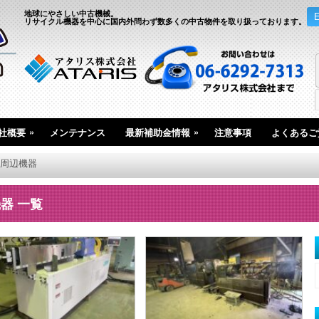
地球にやさしい中古機械。
リサイクル機器を中心に国内外問わず数多くの中古物件を取り扱っております。
»
»
社概要
メンテナンス
最新補助金情報
注意事項
よくあるご
周辺機器
器 一覧