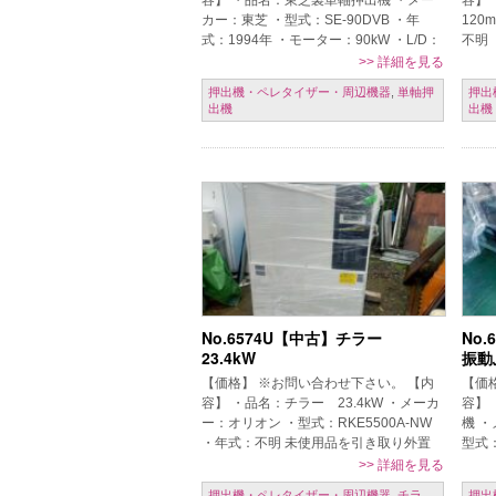
容】 ・品名：東芝製単軸押出機 ・メー
容】
カー：東芝 ・型式：SE-90DVB ・年
120
式：1994年 ・モーター：90kW ・L/D：
不明
32 付帯設備：水槽、取扱説明書 【条
120
>>
詳細を見る
件】 現状置場渡 […]
し、
押出機・ペレタイザー・周辺機器
,
単軸押
押出
出機
出機
No.6574U【中古】チラー
No
23.4kW
振動
【価格】 ※お問い合わせ下さい。 【内
【価
容】 ・品名：チラー 23.4kW ・メーカ
容】
ー：オリオン ・型式：RKE5500A-NW
機 
・年式：不明 未使用品を引き取り外置
型式：
きで保管しております 【条件】 現状置
ら売
>>
詳細を見る
場渡し、保証なし、 […]
し、
押出機・ペレタイザー・周辺機器
,
チラ
押出