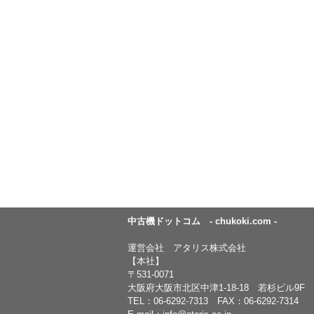
中古機ドットコム - chukoki.com -
運営会社 アタリス株式会社
【本社】
〒531-0071
大阪府大阪市北区中津1-18-18 若杉ビル9F
TEL：
06-6292-7313
FAX：06-6292-7314