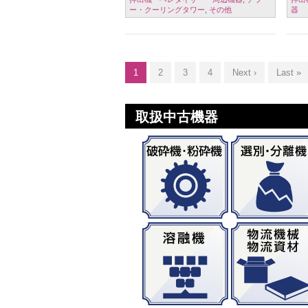
ー・クーリングタワー
,
その他
器
1
2
3
4
Next ›
Last »
取扱中古機器