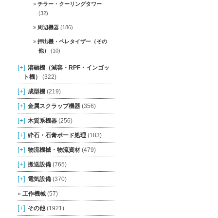
チラー・クーリングタワー
(32)
周辺機器
(186)
押出機・ペレタイザー（その
他）
(10)
[+]
溶融機（減容・RPF・インゴッ
ト機）
(322)
[+]
成型機
(219)
[+]
金属スクラップ機器
(356)
[+]
木質系機器
(256)
[+]
砕石・石膏ボード処理
(183)
[+]
物流機械・物流資材
(479)
[+]
搬送設備
(765)
[+]
電気設備
(370)
工作機械
(57)
[+]
その他
(1921)