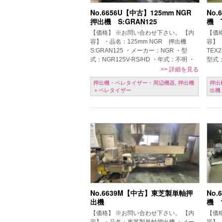
No.6656U【中古】125mm NGR
No
押出機 S:GRAN125
機 T
【価格】 ※お問い合わせ下さい。 【内
【価
容】 ・品名：125mm NGR 押出機
容】
S:GRAN125 ・メーカー：NGR ・型
TEX
式：NGR125V-RS/HD ・年式：不明 ・
型式：
投入コンベア～キャッチャータンク迄
・ス
>>
詳細を見る
・オレフィン […]
デイ [
押出機・ペレタイザー・周辺機器
,
押出機
押出
＋ペレタイザー
出機
No.6639M【中古】東芝製単軸押
No
出機
機 
【価格】 ※お問い合わせ下さい。 【内
【価