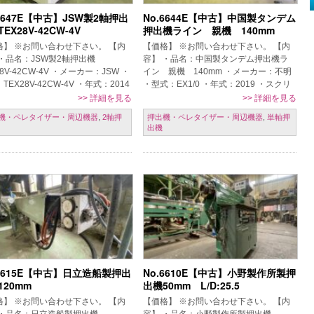
.6647E【中古】JSW製2軸押出
No.6644E【中古】中国製タンデム
EX28V-42CW-4V
押出機ライン 親機 140mm
格】 ※お問い合わせ下さい。 【内
【価格】 ※お問い合わせ下さい。 【内
 ・品名：JSW製2軸押出機
容】 ・品名：中国製タンデム押出機ラ
28V-42CW-4V ・メーカー：JSW ・
イン 親機 140mm ・メーカー：不明
TEX28V-42CW-4V ・年式：2014
・型式：EX1/0 ・年式：2019 ・スクリ
クリュ：噛合形/フルフライト/ニー
ュー径：親機 140mm/子機 確認中
>>
詳細を見る
>>
詳細を見る
…]
【条件】 現状置場 […]
機・ペレタイザー・周辺機器
,
2軸押
押出機・ペレタイザー・周辺機器
,
単軸押
出機
.6615E【中古】日立造船製押出
No.6610E【中古】小野製作所製押
120mm
出機50mm L/D:25.5
格】 ※お問い合わせ下さい。 【内
【価格】 ※お問い合わせ下さい。 【内