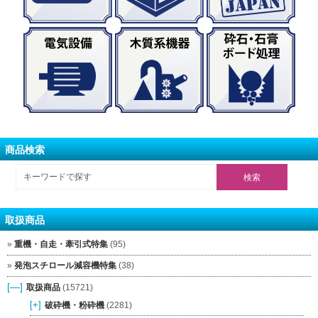
商品検索
取扱商品
重機・自走・牽引式特集
(95)
発泡スチロール減容機特集
(38)
[—]
取扱商品
(15721)
[+]
破砕機・粉砕機
(2281)