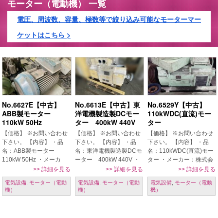
モーター（電動機） 一覧
電圧、周波数、容量、極数等で絞り込み可能なモーターマー
ケットはこちら >
No.6627E【中古】
No.6613E【中古】東
No.6529Y【中古】
ABB製モーター
洋電機製造製DCモー
110kWDC(直流)モー
110kW 50Hz
ター 400kW 440V
ター
【価格】 ※お問い合わせ
【価格】 ※お問い合わせ
【価格】 ※お問い合わせ
下さい。 【内容】 ・品
下さい。 【内容】 ・品
下さい。 【内容】 ・品
名：ABB製モーター
名：東洋電機製造製DCモ
名：110kWDC(直流)モー
110kW 50Hz ・メーカ
ーター 400kW 440V ・
ター ・メーカー：株式会
ー：ABB ・型式：M2CA
メーカー：東洋電機 ・型
社安川電機 ・型式：
>>
詳細を見る
>>
詳細を見る
>>
詳細を見る
315SA 4 B3 ・年式：不明
式：KD355L-PCKV ・年
CBDR-K ・年式：1987年
電気設備
,
モーター（電動
電気設備
,
モーター（電動
電気設備
,
モーター（電動
・モーター容量： 110kW
式：不明 ・TOYO DENKI
・容量：110kW 220V
機）
機）
機）
50Hz
製 DCモーター ・モー
【条件】 現状置場渡し、
ター […]
保証なし、 […]