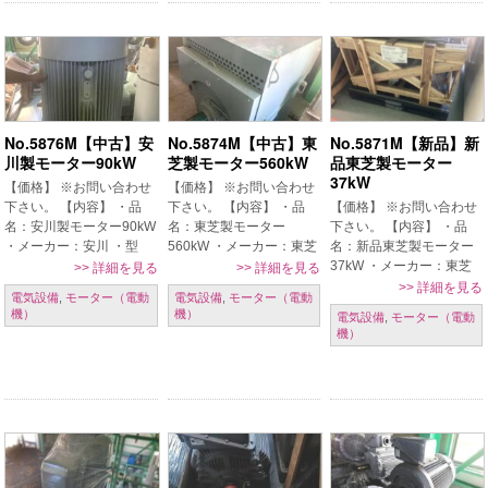
No.5876M【中古】安
No.5874M【中古】東
No.5871M【新品】新
川製モーター90kW
芝製モーター560kW
品東芝製モーター
37kW
【価格】 ※お問い合わせ
【価格】 ※お問い合わせ
下さい。 【内容】 ・品
下さい。 【内容】 ・品
【価格】 ※お問い合わせ
名：安川製モーター90kW
名：東芝製モーター
下さい。 【内容】 ・品
・メーカー：安川 ・型
560kW ・メーカー：東芝
名：新品東芝製モーター
式：FEVF-0 ・年式：
・型式：TKKH-FBKW ・
37kW ・メーカー：東芝
>>
詳細を見る
>>
詳細を見る
2003年 ・電圧：3000V
年式：2001年 ・電圧：
・型式：TKKH3-FBK21E
>>
詳細を見る
電気設備
,
モーター（電動
電気設備
,
モーター（電動
・周波数：50Hz ・電気容
3000V ・周波数：50Hz
・電圧：200/400V ・周波
機）
機）
電気設備
,
モーター（電動
量：90kW 8ポール 【条
・電気容量：560kW 6
数：50/60Hz ・電気容
機）
件】 現 […]
ポール 【 […]
量：37kW 6ポール 【条
[…]