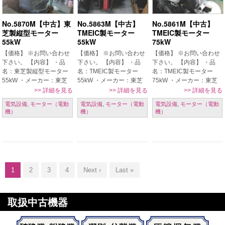
No.5870M【中古】東
No.5863M【中古】
No.5861M【中古】
芝製縦型モーター
TMEIC製モーター
TMEIC製モーター
55kW
55kW
75kW
【価格】 ※お問い合わせ
【価格】 ※お問い合わせ
【価格】 ※お問い合わせ
下さい。 【内容】 ・品
下さい。 【内容】 ・品
下さい。 【内容】 ・品
名：東芝製縦型モーター
名：TMEIC製モーター
名：TMEIC製モーター
55kW ・メーカー：東芝
55kW ・メーカー：東芝
75kW ・メーカー：東芝
・年式：1998年 ・電圧：
三菱(TMEIC) ・型式：
三菱(TMEIC) ・型式：
>>
詳細を見る
>>
詳細を見る
>>
詳細を見る
400V ・周波数：50Hz ・
TIKK-FBKW11 ・年式：
TIKK-FBKW11 ・年式：
電気設備
,
モーター（電動
電気設備
,
モーター（電動
電気設備
,
モーター（電動
電気容量：55kW 6ポー
2013年 ・電圧：200V ・
2010年 ・電圧：200V ・
機）
機）
機）
ル 【条件】 現状置場渡
周波数：50/60 ・電気容
周波数：50/60 ・電気容
し、保証なし […]
量 […]
量 […]
1
2
3
4
Next ›
Last »
取扱中古機器