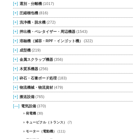
[+]
選別・分離機
(1017)
[+]
圧縮梱包機
(816)
[+]
洗浄機・脱水機
(272)
[+]
押出機・ペレタイザー・周辺機器
(1543)
[+]
溶融機（減容・RPF・インゴット機）
(322)
[+]
成型機
(219)
[+]
金属スクラップ機器
(356)
[+]
木質系機器
(256)
[+]
砕石・石膏ボード処理
(183)
[+]
物流機械・物流資材
(479)
[+]
搬送設備
(765)
[—]
電気設備
(370)
発電機
(30)
キュービクル（トランス）
(7)
モーター（電動機）
(111)