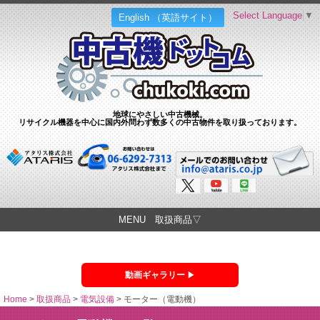
Select Language
▼
English （英語サイト）
地球にやさしい中古機械。
リサイクル機器を中心に国内外問わず数多くの中古物件を取り扱っております。
MENU 取扱商品▽
動画ギャラリー
Home
>
取扱商品
>
電気設備
>
モーター（電動機）