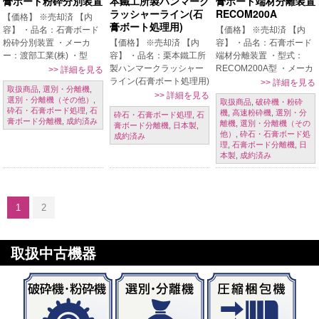
膏ボード粉砕分別装置
本鐵工所製ハンマーク
膏ボード端材分離装置
ラッシャーライン(石
RECOM200A
【価格】 ※売却済 【内
膏ボート処理用)
容】 ・品名：石膏ボード
【価格】 ※売却済 【内
粉砕分別装置 ・メーカ
【価格】 ※売却済 【内
容】 ・品名：石膏ボード
ー：渡部工業(株) ・型
容】 ・品名：栗本鐵工所
端材分離装置 ・型式：
式：RECOM-300A ・年
製ハンマークラッシャー
RECOM200A型 ・メーカ
>>
詳細を見る
式：2000年(平成12年) ・
ライン(石膏ボート処理用)
ー：渡部工業㈱（販売：
>>
詳細を見る
取扱商品
,
選別・分離機
,
処理量：1,000㎏/h 【条
・メーカー：栗本鐵工所
チヨダセラ㈱） ・年式：
>>
詳細を見る
選別・分離機（その他）
,
取扱商品
,
破砕機・粉砕
件】 現状置き場渡し 【掲
・年式：1972年 ・処理
H11年 ・処理能力：500
砕石・石膏ボード処理
,
石
機
,
高速粉砕機
,
選別・分
砕石・石膏ボード処理
,
石
載日】 […]
物：以前は石膏ボートを
㎏/h（カタログスペッ
膏ボード分離機
,
成約済み
離機
,
選別・分離機（その
膏ボード分離機
,
日本製
,
処理していました。 ・ラ
ク） ・電動機：3.7k […]
他）
,
砕石・石膏ボード処
成約済み
イン構成：コンベア、破
理
,
石膏ボード分離機
,
日
本製
,
成約済み
砕機 […]
1
2
取扱中古機器