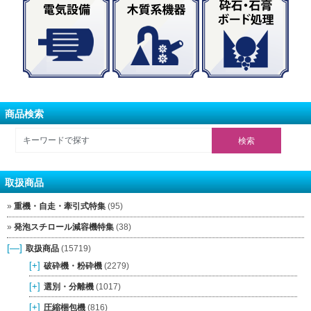
商品検索
取扱商品
重機・自走・牽引式特集
(95)
発泡スチロール減容機特集
(38)
[—]
取扱商品
(15719)
[+]
破砕機・粉砕機
(2279)
[+]
選別・分離機
(1017)
[+]
圧縮梱包機
(816)