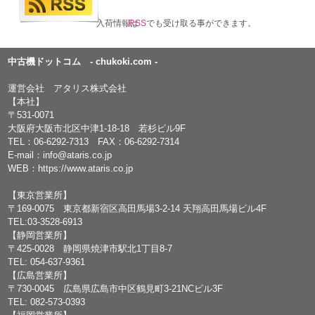
入荷情報は
RSS
でも受け取る事ができます。
中古機ドットコム - chukoki.com -
運営会社 アタリス株式会社
【本社】
〒531-0071
大阪府大阪市北区中津1-18-18 若杉ビル9F
TEL：
06-6292-7313
FAX：06-6292-7314
E-mail：
info@ataris.co.jp
WEB：
https://www.ataris.co.jp
【東京営業所】
〒169-0075 東京都新宿区高田馬場3-2-14 天翔高田馬場ビル4F
TEL:03-3528-6913
【静岡営業所】
〒425-0028 静岡県焼津市駅北1丁目8-7
TEL: 054-637-9361
【広島営業所】
〒730-0045 広島県広島市中区鶴見町3-21NCビル3F
TEL: 082-573-0393