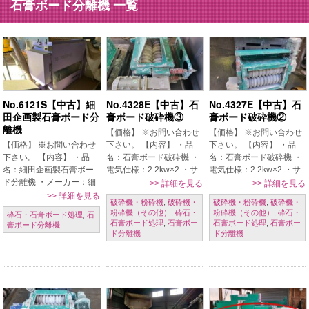
石膏ボード分離機 一覧
No.6121S【中古】細
No.4328E【中古】石
No.4327E【中古】石
田企画製石膏ボード分
膏ボード破砕機③
膏ボード破砕機②
離機
【価格】 ※お問い合わせ
【価格】 ※お問い合わせ
【価格】 ※お問い合わせ
下さい。 【内容】 ・品
下さい。 【内容】 ・品
下さい。 【内容】 ・品
名：石膏ボード破砕機 ・
名：石膏ボード破砕機 ・
名：細田企画製石膏ボー
電気仕様：2.2kw×2 ・サ
電気仕様：2.2kw×2 ・サ
ド分離機 ・メーカー：細
イズ：600×400mm 【条
イズ：500×260mm 【条
>>
詳細を見る
>>
詳細を見る
田企画 ・型式：HIプラス
件】 現状置場渡し、保証
件】 現状置場渡し、保証
>>
詳細を見る
破砕機・粉砕機
,
破砕機・
破砕機・粉砕機
,
破砕機・
ターボ ・年式：不明 ・動
なし、売り切れ御免、ご
なし、売り切れ御免、ご
粉砕機（その他）
,
砕石・
粉砕機（その他）
,
砕石・
砕石・石膏ボード処理
,
石
作確認可能 ・投入コンベ
発注時一括現金振込 【掲
発注時一括現金振込 【掲
石膏ボード処理
,
石膏ボー
石膏ボード処理
,
石膏ボー
膏ボード分離機
ア付 ・処理能力：
載日】 2024年 […]
載日】 2024年 […]
ド分離機
ド分離機
0.6t ※カタログ参考値
【 […]