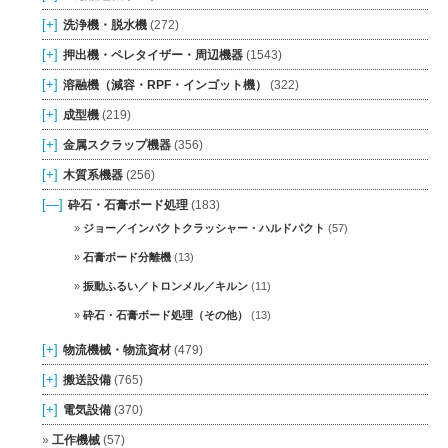
[+]
洗浄機・脱水機
(272)
[+]
押出機・ペレタイザー・周辺機器
(1543)
[+]
溶融機（減容・RPF・インゴット機）
(322)
[+]
成型機
(219)
[+]
金属スクラップ機器
(356)
[+]
木質系機器
(256)
[—]
砕石・石膏ボード処理
(183)
ジョー／インパクトクラッシャー・ハルドパクト
(57)
石膏ボード分離機
(13)
振動ふるい／トロンメル／キルン
(11)
砕石・石膏ボード処理（その他）
(13)
[+]
物流機械・物流資材
(479)
[+]
搬送設備
(765)
[+]
電気設備
(370)
工作機械
(57)