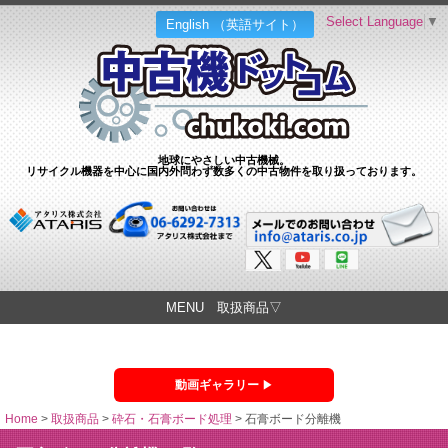
Select Language
▼
English （英語サイト）
地球にやさしい中古機械。
リサイクル機器を中心に国内外問わず数多くの中古物件を取り扱っております。
MENU 取扱商品▽
動画ギャラリー
Home
>
取扱商品
>
砕石・石膏ボード処理
>
石膏ボード分離機