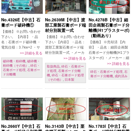
No.4326E【中古】石
No.2639M【中古】渡
No.4278B【中古】細
膏ボード破砕機①
部工業製石膏ボード端
田企画製石膏ボード分
材分別装置一式
離機(H1プラスターボ)
【価格】 ※お問い合わせ
（動画あり）
下さい。 【内容】 ・品
【価格】 ※お問い合わせ
名：石膏ボード破砕機 ・
下さい 【内容】 ・品名：
【価格】 ※売却済 【内
電気仕様：3.7kw×2 ・サ
渡部工業製石膏ボード端
容】 ・品名：細田企画製
イズ：500×260mm 【条
材分別装置一式 ・メーカ
石膏ボード分離機(H1プラ
>>
詳細を見る
件】 現状置場渡し、保証
ー：渡部工業 ・型式：
スターボ) ・メーカー：細
>>
詳細を見る
破砕機・粉砕機
,
破砕機・
なし、売り切れ御免、ご
300 ・年式：2005年(平成
田企画 ・型式 ：H1プラ
>>
詳細を見る
粉砕機（その他）
,
砕石・
取扱商品
,
砕石・石膏ボー
発注時一括現金振込 【掲
17年) 【条件】 現状置場
スターボ ・年式 ：2012
石膏ボード処理
,
石膏ボー
ド処理
,
石膏ボード分離
砕石・石膏ボード処理
,
石
載日】 2024年 […]
渡し 【掲載日】 2020年
年 ・処理能力：約500
ド分離機
機
,
砕石・石膏ボード処理
膏ボード分離機
,
成約済み
11月27日
㎏/h ・電圧：AC200V 3
（その他）
,
日本製
相 50/ […]
No.2660Y【中古】石
No.3143B【中古】栗
No.1783I【中古】石