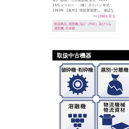
容】 品名：ゴム成型機 型式：ACFP
14/S メーカー：（株）ダイハン 年式：
1993年 【条件】 現状置場渡し、保証な
し、売り切れ御免、ご発注時一括現金振
>>
詳細を見る
込 【掲載日】 2016 […]
取扱商品
,
成型機
,
塩ビ（PVC）及びゴム
成型機
,
日本製
取扱中古機器