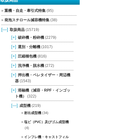
重機・自走・牽引式特集
(95)
発泡スチロール減容機特集
(38)
[—]
取扱商品
(15719)
[+]
破砕機・粉砕機
(2279)
[+]
選別・分離機
(1017)
[+]
圧縮梱包機
(816)
[+]
洗浄機・脱水機
(272)
[+]
押出機・ペレタイザー・周辺機
器
(1543)
[+]
溶融機（減容・RPF・インゴッ
ト機）
(322)
[—]
成型機
(219)
射出成型機
(34)
塩ビ（PVC）及びゴム成型機
(4)
インフレ機・キャストフィル