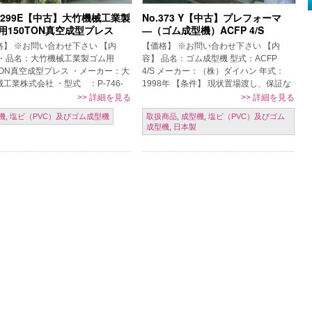
.4299E【中古】大竹機械工業製
No.373 Y【中古】プレフォーマ
用150TON真空成型プレス
―（ゴム成型機）ACFP 4/S
格】 ※お問い合わせ下さい 【内
【価格】 ※お問い合わせ下さい 【内
 ・品名：大竹機械工業製ゴム用
容】 品名：ゴム成型機 型式：ACFP
0TON真空成型プレス ・メーカー：大
4/S メーカー：（株）ダイハン 年式：
工業株式会社 ・型式 ：P-746-
1998年 【条件】 現状置場渡し、保証な
8 ・年式 ：1996年 ・3面分解真空
し、売り切れ御免、ご発注時一括現金振
>>
詳細を見る
>>
詳細を見る
 3台セット […]
込 【掲載日】 2016年 […]
機
,
塩ビ（PVC）及びゴム成型機
取扱商品
,
成型機
,
塩ビ（PVC）及びゴム
成型機
,
日本製