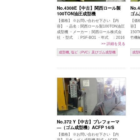
No.4308E【中古】関西ロール製
No
100TON油圧成型機
ゴム
【価格】 ※お問い合わせ下さい 【内
【価
容】 ・品名：関西ロール製100TON油圧
容】
成型機 ・メーカー：関西ロール株式会
15
社 ・型式 ：PSF-BO1 ・年式 ：2016
竹機械
年 ・100TON油圧成型機 ・下部シリン
282
>>
詳細を見る
ダー ラム径：Φ […]
成型機
成型機
,
塩ビ（PVC）及びゴム成型機
成型
No.372 Y【中古】プレフォーマ
―（ゴム成型機）ACFP 14/S
【価格】 ※お問い合わせ下さい 【内