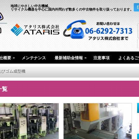
地球にやさしい中古機械。
リサイクル機器を中心に国内外問わず数多くの中古物件を取り扱っております。
»
»
社概要
メンテナンス
最新補助金情報
注意事項
よくあるご
及びゴム成型機
一覧