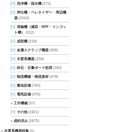
[+]
洗浄機・脱水機
(272)
[+]
押出機・ペレタイザー・周辺機
器
(1543)
[+]
溶融機（減容・RPF・インゴッ
ト機）
(322)
[+]
成型機
(219)
[+]
金属スクラップ機器
(356)
[+]
木質系機器
(256)
[+]
砕石・石膏ボード処理
(183)
[+]
物流機械・物流資材
(479)
[+]
搬送設備
(765)
[+]
電気設備
(370)
工作機械
(57)
[+]
その他
(1921)
成約済み
(2875)
木質系機器特集
(1)