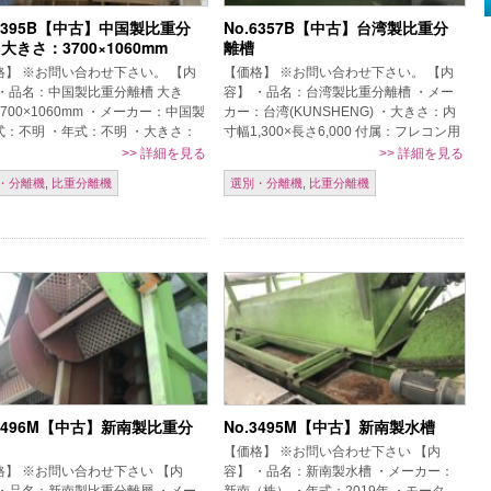
.6395B【中古】中国製比重分
No.6357B【中古】台湾製比重分
大きさ：3700×1060mm
離槽
格】 ※お問い合わせ下さい。 【内
【価格】 ※お問い合わせ下さい。 【内
 ・品名：中国製比重分離槽 大き
容】 ・品名：台湾製比重分離槽 ・メー
700×1060mm ・メーカー：中国製
カー：台湾(KUNSHENG) ・大きさ：内
式：不明 ・年式：不明 ・大きさ：
寸幅1,300×長さ6,000 付属：フレコン用
0×1060mm ・材質：ステンレス 一
架台、投入スクリューコンベア、排出ス
>>
詳細を見る
>>
詳細を見る
途タナカ […]
クリューコンベア […]
・分離機
,
比重分離機
選別・分離機
,
比重分離機
.3496M【中古】新南製比重分
No.3495M【中古】新南製水槽
【価格】 ※お問い合わせ下さい 【内
格】 ※お問い合わせ下さい 【内
容】 ・品名：新南製水槽 ・メーカー：