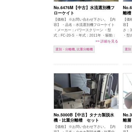
No.6476M【中古】水流選別機フ
No
ローケイト
離槽 
【価格】 ※お問い合わせ下さい。 【内
【価
容】 ・品名：水流選別機フローケイト
容】
・メーカー：パワースクリーン ・型
さ：3
式：FC-20-S ・年式：2011年 ・駆動：
・型
400V ・処理能力：76m3/h ※カタログ
370
>>
詳細を見る
値 ・水使用量： […]
言：別
選別・分離機
,
比重分離機
選別
No.5000B【中古】タナカ製脱水
No
機・比重分離槽 セット
離層
【価格】 ※お問い合わせ下さい。 【内
【価