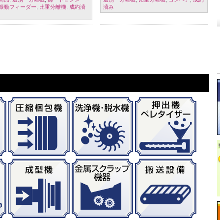
振動フィーダー
,
比重分離機
,
成約済
済み