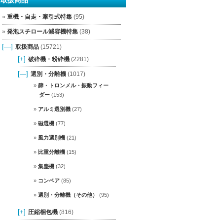
重機・自走・牽引式特集
(95)
発泡スチロール減容機特集
(38)
[—]
取扱商品
(15721)
[+]
破砕機・粉砕機
(2281)
[—]
選別・分離機
(1017)
篩・トロンメル・振動フィー
ダー
(153)
アルミ選別機
(27)
磁選機
(77)
風力選別機
(21)
比重分離機
(15)
集塵機
(32)
コンベア
(85)
選別・分離機（その他）
(95)
[+]
圧縮梱包機
(816)