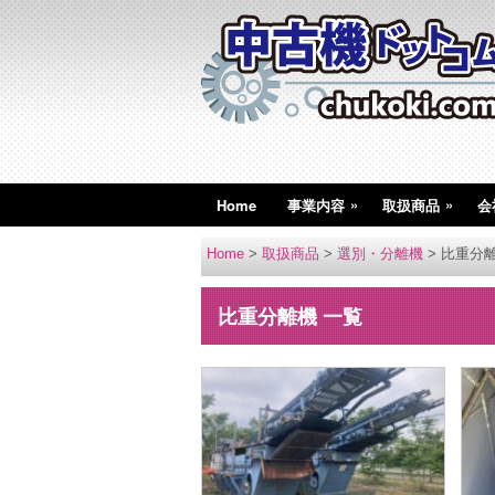
»
»
Home
事業内容
取扱商品
会
Home
>
取扱商品
>
選別・分離機
>
比重分
比重分離機 一覧