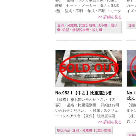
容】 ・品名：タナカ製脱水機・比重分
容】
離槽 セット ・メーカー：タナカ(脱水
カー：
機) ・型式：不明 ・年式：不明 ・モータ
イズ：
ー容量：3.7㎾(タナカ製脱水機) ・付
現状
>>
詳細を見る
属：比重分離槽、スクリュー […]
免、ご
選別・分離機
,
比重分離機
,
洗浄機・脱水
選別
機
,
縦型・横型脱水機・絞り機
No.953 I 【中古】比重選別槽
No
式ふ
【価格】 ※お問い合わせ下さい 【内
容】 ・品名：比重選別槽 ・詳細はお問
【価
い合わせください。 ・付属：スクリュ
ルト
ーコンベア１台 【条件】 現状置場渡
（株
し、保証なし、売り切れ御免、ご発注時
式：7
>>
詳細を見る
一括現金振込 【掲載日】 2018年3 […]
認の
取扱商品
,
選別・分離機
,
比重分離機
現状
取扱