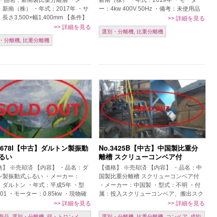
 ・品名：新南製比重分離層 ・メー
新南（株） ・年式：2019年 ・モータ
新南（株） ・年式：2017年 ・サ
ー：4kw 400V 50Hz ・備考：未使用品
長さ3,500×幅1,400mm 【条件】
【条件】 現状置場渡し、保証なし、売
>>
詳細を見る
置場渡し、保証なし、売り切れ御
り切れ御免、ご発注時 […]
>>
詳細を見る
選別・分離機
,
比重分離機
発注時一括現金 […]
・分離機
,
比重分離機
.1678I【中古】ダルトン製振動
No.3425B【中古】中国製比重分
るい
離槽 スクリューコンベア付
格】 ※売却済 【内容】 ・品名：ダ
【価格】 ※売却済 【内容】 ・品名：中
ン製振動式ふるい ・メーカー：
国製比重分離槽 スクリューコンベア付
）ダルトン ・年式：平成5年 ・型
・メーカー：中国製 ・型式：不明 ・付
01 ・モーター：0.85kw ・現物確
属：投入スクリューコンベア、搬出スク
際はラップを外します。 【条件】
リューコンベア ※一式揃ってます♪ 【条
>>
詳細を見る
>>
詳細を見る
置場渡し、保証なし、 […]
件】 現状置場渡し、保証なし […]
商品
,
選別・分離機
,
篩・トロンメ
選別・分離機
,
比重分離機
,
コンベア
,
成約