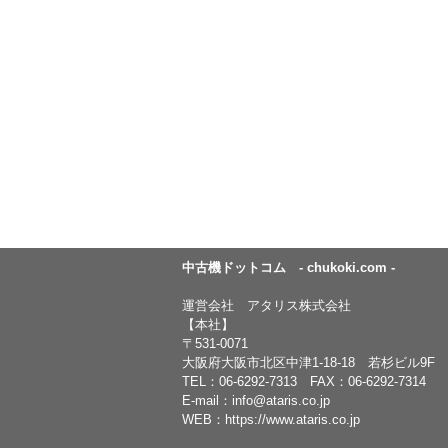
中古機ドットコム - chukoki.com -
運営会社 アタリス株式会社
【本社】
〒531-0071
大阪府大阪市北区中津1-18-18 若杉ビル9F
TEL：
06-6292-7313
FAX：06-6292-7314
E-mail：
info@ataris.co.jp
WEB：
https://www.ataris.co.jp