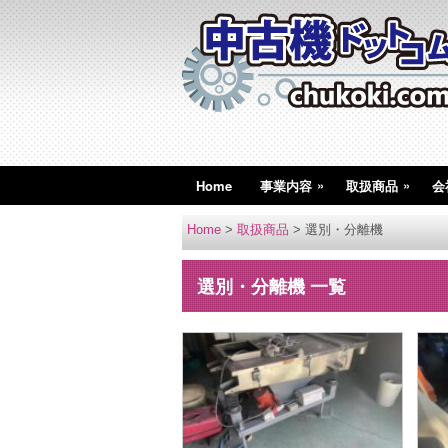
»
»
Home
事業内容
取扱商品
会
Home
>
取扱商品
>
選別・分離機
選別・分離機 一覧