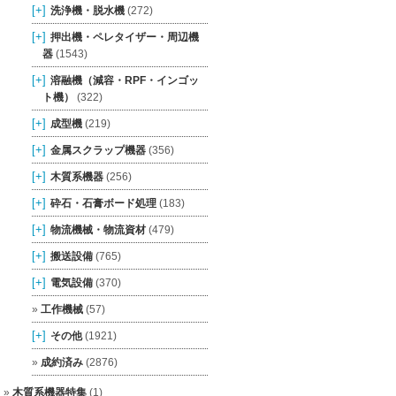
[+]
洗浄機・脱水機
(272)
[+]
押出機・ペレタイザー・周辺機
器
(1543)
[+]
溶融機（減容・RPF・インゴッ
ト機）
(322)
[+]
成型機
(219)
[+]
金属スクラップ機器
(356)
[+]
木質系機器
(256)
[+]
砕石・石膏ボード処理
(183)
[+]
物流機械・物流資材
(479)
[+]
搬送設備
(765)
[+]
電気設備
(370)
工作機械
(57)
[+]
その他
(1921)
成約済み
(2876)
木質系機器特集
(1)