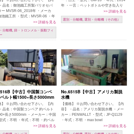
格】 ※お問い合わせ下さい。 【内
ー：日工 ・型式：OM-10 ・年式：2014
 ・品名：御池鐵工所製バリオセパ
年 ・一言：ペットボトルや空き缶入り
ー MVSR-06_2018年 ・メーカ
のゴミ袋を破っていました♪ 【条件】 現
>>
詳細を見る
池鐵工所 ・型式：MVSR-06 ・年
状置場渡し、保証なし、売 […]
選別・分離機
,
選別・分離機（その他）
018年 ・長さ：5945mm ・幅 ：
>>
詳細を見る
m […]
・分離機
,
篩・トロンメル・振動フィ
ー
.6516B【中古】中国製コンベ
No.6515B【中古】アメリカ製脱
約ベルト幅1500×長さ5000mm
水機
格】 ※お問い合わせ下さい。 【内
【価格】 ※お問い合わせ下さい。 【内
 ・品名：中国製コンベア 約ベルト
容】 ・品名：アメリカ製脱水機 ・メー
00×長さ5000mm ・メーカー：中国
カー：PENWALLT ・型式：JP-Q1129
・型式：不明 ・年式：不明 ・約ベル
・年式：不明 ・max bowl
1500mm ・ベルト長さ：
speed:2970rpm ・最大温度：100℃
>>
詳細を見る
>>
詳細を見る
0mm 【条件】 […]
【条件】 […]
・分離機
,
コンベア
選別・分離機
,
選別・分離機（その他）