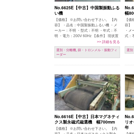
No.6625E【中古】中国製振動ふる
No
い機
幅8
【価格】 ※お問い合わせ下さい。 【内
【価
容】 ・品名：中国製振動ふるい機 ・メ
容】
ーカー：不明 ・型式：不明 ・年式：不
・メ
明 ・電力：200V 60Hz 【条件】 現状置
式：
場渡し、保証なし、売り切れ御免、ご発
【条
>>
詳細を見る
注時一括現金振込 【掲 […]
り切
選別・分離機
,
篩・トロンメル・振動フィ
選別
ーダー
No.6616E【中古】日本マグネティ
No
クス製永磁式磁選機 幅700mm
リオ
年
【価格】 ※お問い合わせ下さい。 【内