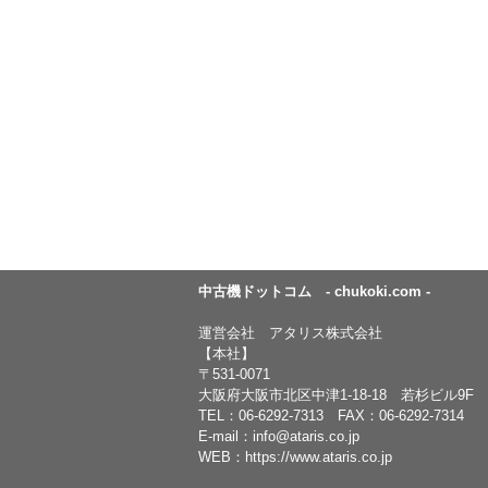
中古機ドットコム - chukoki.com -
運営会社 アタリス株式会社
【本社】
〒531-0071
大阪府大阪市北区中津1-18-18 若杉ビル9F
TEL：
06-6292-7313
FAX：06-6292-7314
E-mail：
info@ataris.co.jp
WEB：
https://www.ataris.co.jp