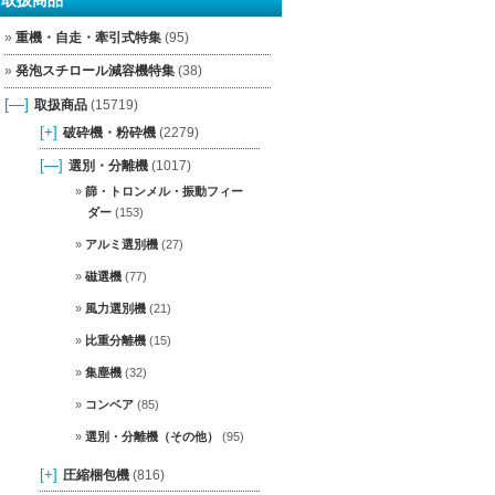
重機・自走・牽引式特集
(95)
発泡スチロール減容機特集
(38)
[—]
取扱商品
(15719)
[+]
破砕機・粉砕機
(2279)
[—]
選別・分離機
(1017)
篩・トロンメル・振動フィー
ダー
(153)
アルミ選別機
(27)
磁選機
(77)
風力選別機
(21)
比重分離機
(15)
集塵機
(32)
コンベア
(85)
選別・分離機（その他）
(95)
[+]
圧縮梱包機
(816)