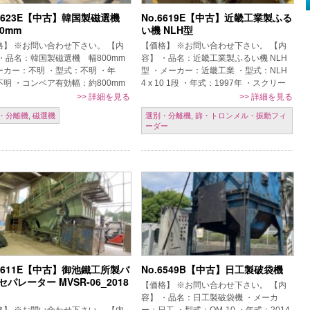
.6623E【中古】韓国製磁選機
No.6619E【中古】近畿工業製ふる
00mm
い機 NLH型
格】 ※お問い合わせ下さい。 【内
【価格】 ※お問い合わせ下さい。 【内
 ・品名：韓国製磁選機 幅800mm
容】 ・品名：近畿工業製ふるい機 NLH
ーカー：不明 ・型式：不明 ・年
型 ・メーカー：近畿工業 ・型式：NLH
不明 ・コンベア有効幅：約800mm
4 x 10 1段 ・年式：1997年 ・スクリー
件】 現状置場渡し、保証なし、売
ンサイズ：幅約1000×長さ約3000mm ・
>>
詳細を見る
>>
詳細を見る
れ御免、ご発注時一括現 […]
スク […]
・分離機
,
磁選機
選別・分離機
,
篩・トロンメル・振動フィ
ーダー
.6611E【中古】御池鐵工所製バ
No.6549B【中古】日工製破袋機
セパレーター MVSR-06_2018
【価格】 ※お問い合わせ下さい。 【内
容】 ・品名：日工製破袋機 ・メーカ