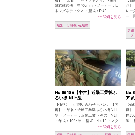
容】 ・品名：日本マグネティクス製永
【価
磁式磁選機 幅700mm ・メーカー：日
容】
本マグネティクス ・型式：PUF-
レータ
S45.E10 ・年式：1985年 ・消費電力：
ー：御
>>
詳細を見る
1.5kW ・重量：90 […]
式：2
選別・分離機
,
磁選機
2060
選別
ーダ
No.6548B【中古】近畿工業製ふ
No
るい機 NLH型
ア 
【価格】 ※お問い合わせ下さい。 【内
【価
容】 ・品名：近畿工業製ふるい機 NLH
容】
型 ・メーカー：近畿工業 ・型式：NLH
幅15
・年式：1984年 ・型式：4 x 12 ・スク
製 
リーンサイズ：幅1200×長さ3600mm
ト幅：
>>
詳細を見る
【条件】 […]
500
選別・分離機
,
篩・トロンメル・振動フィ
選別