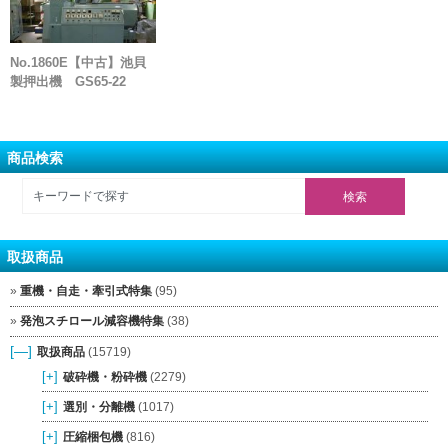
No.1860E【中古】池貝
製押出機 GS65-22
商品検索
取扱商品
重機・自走・牽引式特集
(95)
発泡スチロール減容機特集
(38)
[—]
取扱商品
(15719)
[+]
破砕機・粉砕機
(2279)
[+]
選別・分離機
(1017)
[+]
圧縮梱包機
(816)