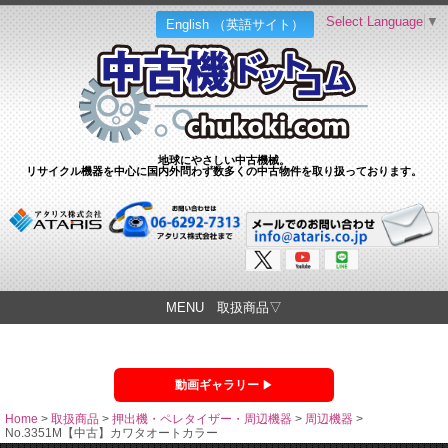
Select Language
▼
English （英語サイト）
地球にやさしい中古機械。
リサイクル機器を中心に国内外問わず数多くの中古物件を取り扱っております。
MENU 取扱商品▽
動画ギャラリー
Home
>
取扱商品
>
押出機・ペレタイザー・周辺機器
>
周辺機器
>
No.3351M【中古】カワタオートカラー