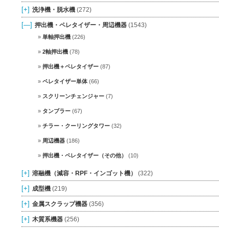
[+]
洗浄機・脱水機
(272)
[—]
押出機・ペレタイザー・周辺機器
(1543)
単軸押出機
(226)
2軸押出機
(78)
押出機＋ペレタイザー
(87)
ペレタイザー単体
(66)
スクリーンチェンジャー
(7)
タンブラー
(67)
チラー・クーリングタワー
(32)
周辺機器
(186)
押出機・ペレタイザー（その他）
(10)
[+]
溶融機（減容・RPF・インゴット機）
(322)
[+]
成型機
(219)
[+]
金属スクラップ機器
(356)
[+]
木質系機器
(256)