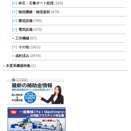
[+]
砕石・石膏ボード処理
(183)
[+]
物流機械・物流資材
(479)
[+]
搬送設備
(765)
[+]
電気設備
(370)
工作機械
(57)
[+]
その他
(1921)
成約済み
(2876)
木質系機器特集
(1)