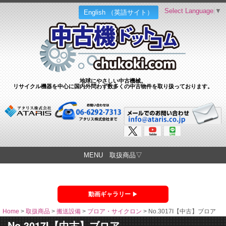
Select Language
▼
English （英語サイト）
地球にやさしい中古機械。
リサイクル機器を中心に国内外問わず数多くの中古物件を取り扱っております。
MENU 取扱商品▽
動画ギャラリー
Home
>
取扱商品
>
搬送設備
>
ブロア・サイクロン
>
No.3017I【中古】ブロア
No.3017I【中古】ブロア