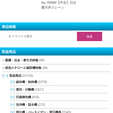
No.3506M【中古】日立
製天井クレーン
商品検索
取扱商品
重機・自走・牽引式特集
(95)
発泡スチロール減容機特集
(38)
[—]
取扱商品
(15719)
[+]
破砕機・粉砕機
(2279)
[+]
選別・分離機
(1017)
[+]
圧縮梱包機
(816)
[+]
洗浄機・脱水機
(272)
[+]
押出機・ペレタイザー・周辺機器
(1543)