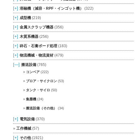
[+]
溶融機（減容・RPF・インゴット機）
(322)
[+]
成型機
(219)
[+]
金属スクラップ機器
(356)
[+]
木質系機器
(256)
[+]
砕石・石膏ボード処理
(183)
[+]
物流機械・物流資材
(479)
[—]
搬送設備
(765)
コンベア
(222)
ブロア・サイクロン
(53)
タンク・サイロ
(50)
集塵機
(24)
搬送設備（その他）
(34)
[+]
電気設備
(370)
工作機械
(57)
[+]
その他
(1921)