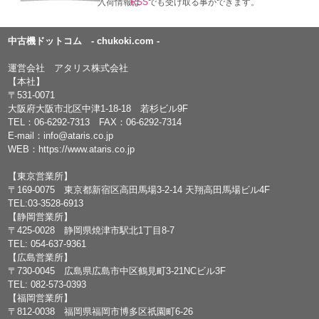
入荷情報は
RSS
でも受け取る事ができます。
中古機ドットコム - chukoki.com -
運営会社 アタリス株式会社
【本社】
〒531-0071
大阪府大阪市北区中津1-18-18 若杉ビル9F
TEL：
06-6292-7313
FAX：06-6292-7314
E-mail：
info@ataris.co.jp
WEB：
https://www.ataris.co.jp
【東京営業所】
〒169-0075 東京都新宿区高田馬場3-2-14 天翔高田馬場ビル4F
TEL:03-3528-6913
【静岡営業所】
〒425-0028 静岡県焼津市駅北1丁目8-7
TEL: 054-637-9361
【広島営業所】
〒730-0045 広島県広島市中区鶴見町3-21NCビル3F
TEL: 082-573-0393
【福岡営業所】
〒812-0038 福岡県福岡市博多区祇園町6-26