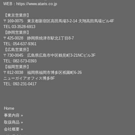
WEB：
https://www.ataris.co.jp
【東京営業所】
〒169-0075 東京都新宿区高田馬場3-2-14 天翔高田馬場ビル4F
TEL:03-3528-6913
【静岡営業所】
〒425-0028 静岡県焼津市駅北1丁目8-7
TEL: 054-637-9361
【広島営業所】
〒730-0045 広島県広島市中区鶴見町3-21NCビル3F
TEL: 082-573-0393
【福岡営業所】
〒812-0038 福岡県福岡市博多区祇園町6-26
ニューガイアオフィス博多8F
TEL: 092-231-0417
Home
事業内容
»
取扱商品
»
会社概要
»