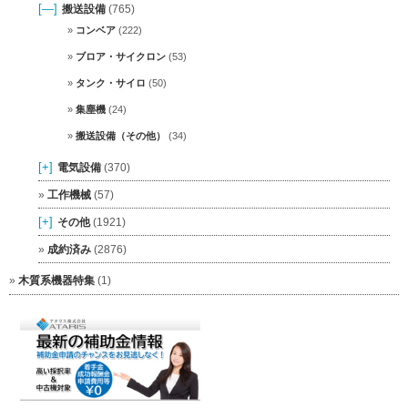
[—]
搬送設備
(765)
コンベア
(222)
ブロア・サイクロン
(53)
タンク・サイロ
(50)
集塵機
(24)
搬送設備（その他）
(34)
[+]
電気設備
(370)
工作機械
(57)
[+]
その他
(1921)
成約済み
(2876)
木質系機器特集
(1)