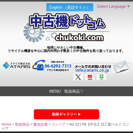
Select Language
▼
English （英語サイト）
地球にやさしい中古機械。
リサイクル機器を中心に国内外問わず数多くの中古物件を取り扱っております。
MENU 取扱商品▽
動画ギャラリー
Home
>
取扱商品
>
搬送設備
>
コンベア
>
No.3217M【中古】日工製ベルトコン
ベア