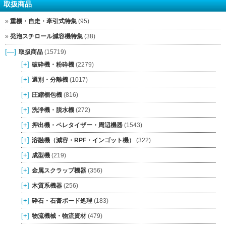
取扱商品
重機・自走・牽引式特集
(95)
発泡スチロール減容機特集
(38)
[—]
取扱商品
(15719)
[+]
破砕機・粉砕機
(2279)
[+]
選別・分離機
(1017)
[+]
圧縮梱包機
(816)
[+]
洗浄機・脱水機
(272)
[+]
押出機・ペレタイザー・周辺機器
(1543)
[+]
溶融機（減容・RPF・インゴット機）
(322)
[+]
成型機
(219)
[+]
金属スクラップ機器
(356)
[+]
木質系機器
(256)
[+]
砕石・石膏ボード処理
(183)
[+]
物流機械・物流資材
(479)