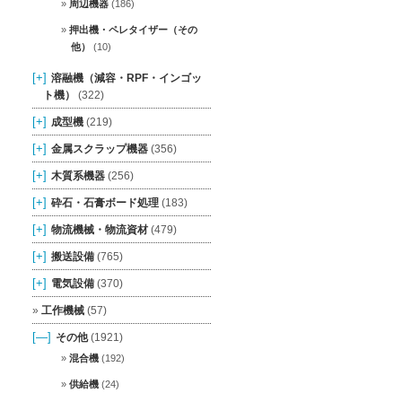
周辺機器
(186)
押出機・ペレタイザー（その
他）
(10)
[+]
溶融機（減容・RPF・インゴッ
ト機）
(322)
[+]
成型機
(219)
[+]
金属スクラップ機器
(356)
[+]
木質系機器
(256)
[+]
砕石・石膏ボード処理
(183)
[+]
物流機械・物流資材
(479)
[+]
搬送設備
(765)
[+]
電気設備
(370)
工作機械
(57)
[—]
その他
(1921)
混合機
(192)
供給機
(24)