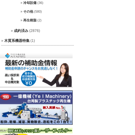
冷却設備
(36)
その他
(580)
再生樹脂
(2)
成約済み
(2876)
木質系機器特集
(1)