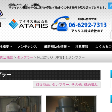
地球にやさしい中古機械。
リサイクル機器を中心に国内外問わず数多くの中古物件を取り扱っております。
»
»
社概要
メンテナンス
最新補助金情報
注意事項
よくあるご
周辺機器
>
タンブラー
>
No.1248 O【中古】1tタンブラー
ンブラー
取扱商品
,
タンブラー
,
その他
,
成約済み