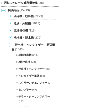
発泡スチロール減容機特集
(38)
[—]
取扱商品
(15719)
[+]
破砕機・粉砕機
(2279)
[+]
選別・分離機
(1017)
[+]
圧縮梱包機
(816)
[+]
洗浄機・脱水機
(272)
[—]
押出機・ペレタイザー・周辺機
器
(1543)
単軸押出機
(226)
2軸押出機
(78)
押出機＋ペレタイザー
(87)
ペレタイザー単体
(66)
スクリーンチェンジャー
(7)
タンブラー
(67)
チラー・クーリングタワー
(32)