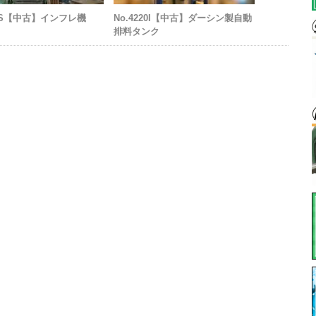
959S【中古】インフレ機
No.4220I【中古】ダーシン製自動
L
排料タンク