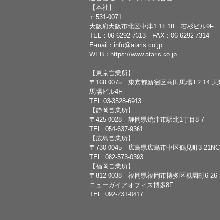
【本社】
〒531-0071
大阪府大阪市北区中津1-18-18 若杉ビル9F
TEL：
06-6292-7313
FAX：06-6292-7314
E-mail：
info@ataris.co.jp
WEB：
https://www.ataris.co.jp
【東京営業所】
〒169-0075 東京都新宿区高田馬場3-2-14 
馬場ビル4F
TEL:03-3528-6913
【静岡営業所】
〒425-0028 静岡県焼津市駅北1丁目8-7
TEL: 054-637-9361
【広島営業所】
〒730-0045 広島県広島市中区鶴見町3-21N
TEL: 082-573-0393
【福岡営業所】
〒812-0038 福岡県福岡市博多区祇園町6-26
ニューガイアオフィス博多8F
TEL: 092-231-0417