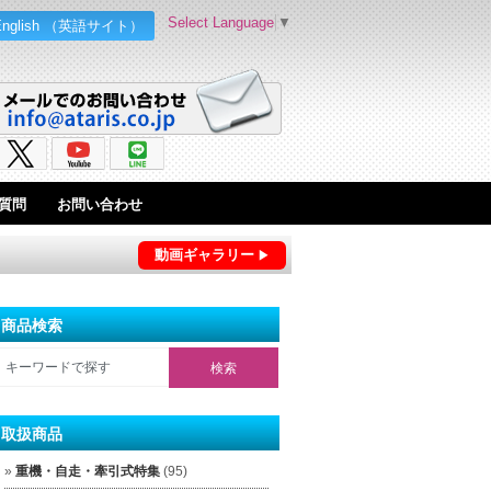
Select Language
▼
English （英語サイト）
質問
お問い合わせ
動画ギャラリー
商品検索
取扱商品
重機・自走・牽引式特集
(95)