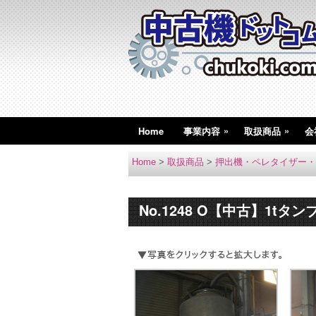
»
»
Home
事業内容
取扱商品
会
Home
>
取扱商品
>
押出機・ペレタイザー・
No.1248 O【中古】1tタ