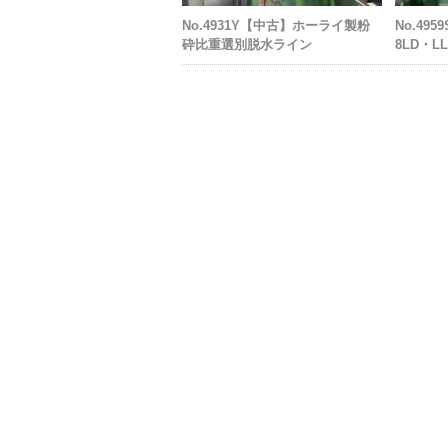
No.4931Y【中古】ホーライ製粉
No.4
砕比重選別脱水ライン
8LD・L