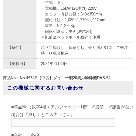
・年式：不明
・電動機：15kW (20馬力) 220V
・カッター有効口径：540x350mm
・据付寸法：1,080×1,770×1,927mm
・重量：約1,279Kg
・回転刃形状：平刃(3枚/1列)
※以前はペットボトル粉砕で使用
【条件】
現状置場渡し、保証なし、売り切れ御免、ご発注
時一括現金振込
【掲載日】
2024年8月30日
商品No：No.4934Y【中古】ダイコー製20馬力粉砕機DAS-54
この機械に関するお問い合わせ