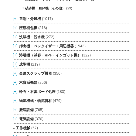
破砕機・粉砕機（その他）
(29)
[+]
選別・分離機
(1017)
[+]
圧縮梱包機
(816)
[+]
洗浄機・脱水機
(272)
[+]
押出機・ペレタイザー・周辺機器
(1543)
[+]
溶融機（減容・RPF・インゴット機）
(322)
[+]
成型機
(219)
[+]
金属スクラップ機器
(356)
[+]
木質系機器
(256)
[+]
砕石・石膏ボード処理
(183)
[+]
物流機械・物流資材
(479)
[+]
搬送設備
(765)
[+]
電気設備
(370)
工作機械
(57)