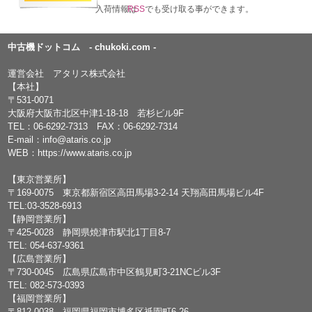
入荷情報は
RSS
でも受け取る事ができます。
中古機ドットコム - chukoki.com -
運営会社 アタリス株式会社
【本社】
〒531-0071
大阪府大阪市北区中津1-18-18 若杉ビル9F
TEL：
06-6292-7313
FAX：06-6292-7314
E-mail：
info@ataris.co.jp
WEB：
https://www.ataris.co.jp
【東京営業所】
〒169-0075 東京都新宿区高田馬場3-2-14 天翔高田馬場ビル4F
TEL:03-3528-6913
【静岡営業所】
〒425-0028 静岡県焼津市駅北1丁目8-7
TEL: 054-637-9361
【広島営業所】
〒730-0045 広島県広島市中区鶴見町3-21NCビル3F
TEL: 082-573-0393
【福岡営業所】
〒812-0038 福岡県福岡市博多区祇園町6-26