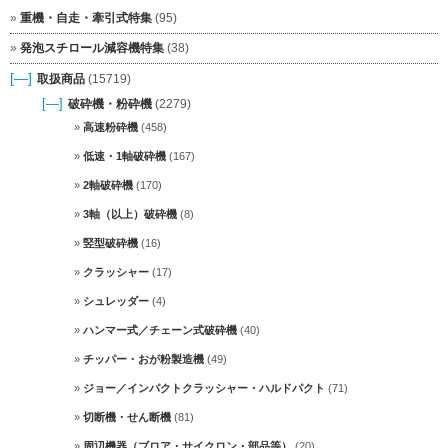
重機・自走・牽引式特集
(95)
発泡スチロール減容機特集
(38)
[—]
取扱商品
(15719)
[—]
破砕機・粉砕機
(2279)
高速粉砕機
(458)
低速・1軸破砕機
(167)
2軸破砕機
(170)
3軸（以上）破砕機
(8)
竪型破砕機
(16)
クラッシャー
(17)
シュレッダー
(4)
ハンマー式／チェーン式破砕機
(40)
チッパー・おが粉製造機
(49)
ジョー／インパクトクラッシャー・ハルドパクト
(71)
切断機・せん断機
(81)
周辺機器（ブロア・サイクロン・部品等）
(20)