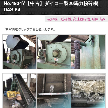
No.4934Y【中古】ダイコー製20馬力粉砕機
DAS-54
破砕機・粉砕機
,
高速粉砕機
,
成約済み