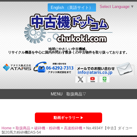
Select Language
▼
English （英語サイト）
地球にやさしい中古機械。
リサイクル機器を中心に国内外問わず数多くの中古物件を取り扱っております。
MENU 取扱商品▽
動画ギャラリー
Home
>
取扱商品
>
破砕機・粉砕機
>
高速粉砕機
>
No.4934Y【中古】ダイコー
製20馬力粉砕機DAS-54