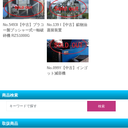
No.5493I【中古】プラコ
No.139 I【中古】鉱物油
ー製プッシャー式一軸破
蒸留装置
砕機 RZS1000G
No.099Y【中古】インゴ
ット減容機
商品検索
取扱商品