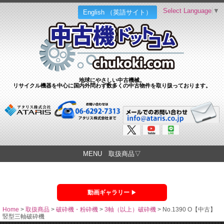
Select Language
▼
English （英語サイト）
地球にやさしい中古機械。
リサイクル機器を中心に国内外問わず数多くの中古物件を取り扱っております。
MENU 取扱商品▽
動画ギャラリー
Home
>
取扱商品
>
破砕機・粉砕機
>
3軸（以上）破砕機
>
No.1390 O【中古】
竪型三軸破砕機