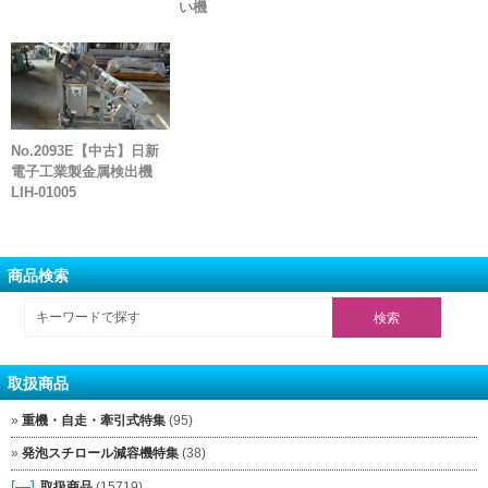
い機
No.2093E【中古】日新
電子工業製金属検出機
LIH-01005
商品検索
取扱商品
重機・自走・牽引式特集
(95)
発泡スチロール減容機特集
(38)
[—]
取扱商品
(15719)