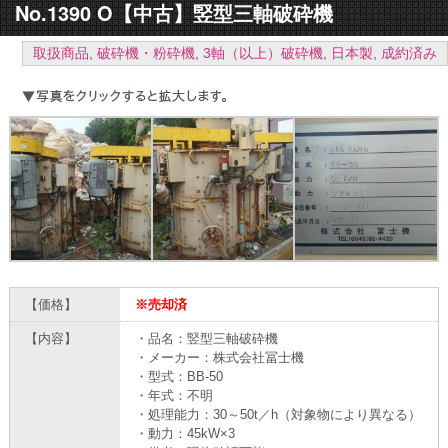
No.1390 O【中古】竪型三軸破砕機
取扱商品
,
破砕機・粉砕機
,
3軸（以上）破砕機
,
日本製
,
成約済み
【価格】
※売却済
【内容】
・品名：竪型三軸破砕機
・メーカー：株式会社冨士機
・型式：BB-50
・年式：不明
・処理能力：30～50t／h（対象物により異なる）
・動力：45kW×3