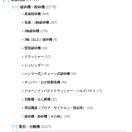
[—]
破砕機・粉砕機
(2279)
高速粉砕機
(458)
低速・1軸破砕機
(167)
2軸破砕機
(170)
3軸（以上）破砕機
(8)
竪型破砕機
(16)
クラッシャー
(17)
シュレッダー
(4)
ハンマー式／チェーン式破砕機
(40)
チッパー・おが粉製造機
(49)
ジョー／インパクトクラッシャー・ハルドパクト
(71)
切断機・せん断機
(81)
周辺機器（ブロア・サイクロン・部品等）
(20)
破砕機・粉砕機（その他）
(29)
[+]
選別・分離機
(1017)