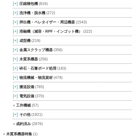
[+]
圧縮梱包機
(816)
[+]
洗浄機・脱水機
(272)
[+]
押出機・ペレタイザー・周辺機器
(1543)
[+]
溶融機（減容・RPF・インゴット機）
(322)
[+]
成型機
(219)
[+]
金属スクラップ機器
(356)
[+]
木質系機器
(256)
[+]
砕石・石膏ボード処理
(183)
[+]
物流機械・物流資材
(479)
[+]
搬送設備
(765)
[+]
電気設備
(370)
工作機械
(57)
[+]
その他
(1921)
成約済み
(2876)
木質系機器特集
(1)