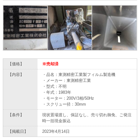
【価格】
※売却済
【内容】
・品名：東測精密工業製フィルム製造機
・メーカー：東測精密工業
・型式：不明
・年式：1983年
・モーター：200V/3相/50Hz
・スクリュー径：30mm
【条件】
現状置場渡し、保証なし、売り切れ御免、ご発注
時一括現金振込
【掲載日】
2023年4月14日