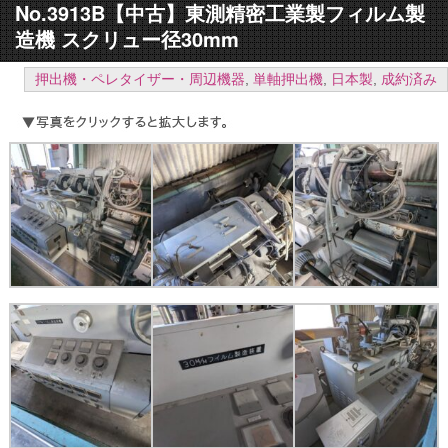
No.3913B【中古】東測精密工業製フィルム製
造機 スクリュー径30mm
押出機・ペレタイザー・周辺機器
,
単軸押出機
,
日本製
,
成約済み