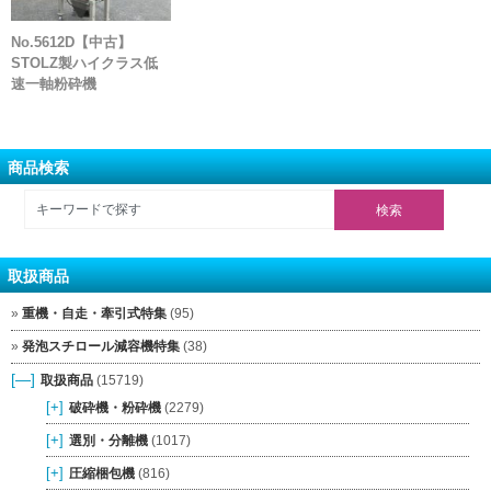
No.5612D【中古】
STOLZ製ハイクラス低
速一軸粉砕機
商品検索
取扱商品
重機・自走・牽引式特集
(95)
発泡スチロール減容機特集
(38)
[—]
取扱商品
(15719)
[+]
破砕機・粉砕機
(2279)
[+]
選別・分離機
(1017)
[+]
圧縮梱包機
(816)