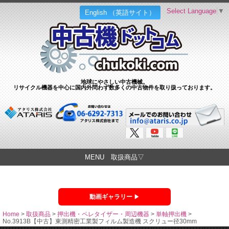
Select Language
▼
English （英語サイト）
地球にやさしい中古機械。
リサイクル機器を中心に国内外問わず数多くの中古物件を取り扱っております。
MENU 取扱商品▽
動画ギャラリー
Home
>
取扱商品
>
押出機・ペレタイザー・周辺機器
>
単軸押出機
>
No.3913B【中古】東測精密工業製フィルム製造機 スクリュー径30mm