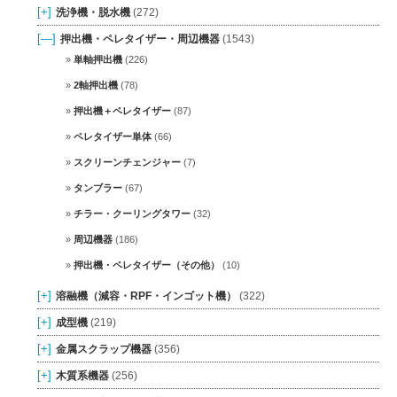
[+]
洗浄機・脱水機
(272)
[—]
押出機・ペレタイザー・周辺機器
(1543)
単軸押出機
(226)
2軸押出機
(78)
押出機＋ペレタイザー
(87)
ペレタイザー単体
(66)
スクリーンチェンジャー
(7)
タンブラー
(67)
チラー・クーリングタワー
(32)
周辺機器
(186)
押出機・ペレタイザー（その他）
(10)
[+]
溶融機（減容・RPF・インゴット機）
(322)
[+]
成型機
(219)
[+]
金属スクラップ機器
(356)
[+]
木質系機器
(256)