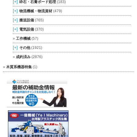
[+]
砕石・石膏ボード処理
(183)
[+]
物流機械・物流資材
(479)
[+]
搬送設備
(765)
[+]
電気設備
(370)
工作機械
(57)
[+]
その他
(1921)
成約済み
(2876)
木質系機器特集
(1)