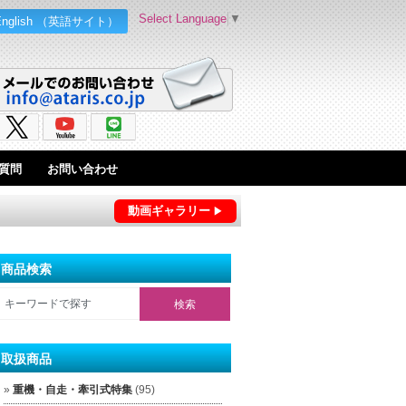
Select Language
▼
English （英語サイト）
質問
お問い合わせ
動画ギャラリー
商品検索
取扱商品
重機・自走・牽引式特集
(95)