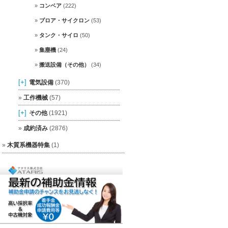
コンベア
(222)
ブロア・サイクロン
(53)
タンク・サイロ
(50)
集塵機
(24)
搬送設備（その他）
(34)
[+]
電気設備
(370)
工作機械
(57)
[+]
その他
(1921)
成約済み
(2876)
木質系機器特集
(1)