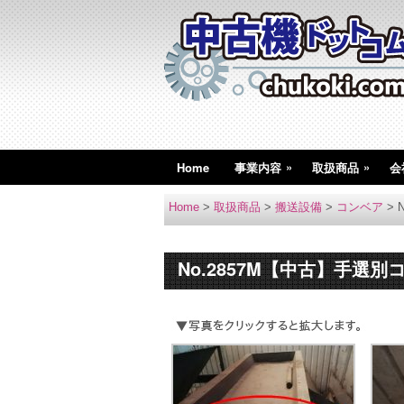
»
»
Home
事業内容
取扱商品
会
Home
>
取扱商品
>
搬送設備
>
コンベア
>
No.2857M【中古】手選別