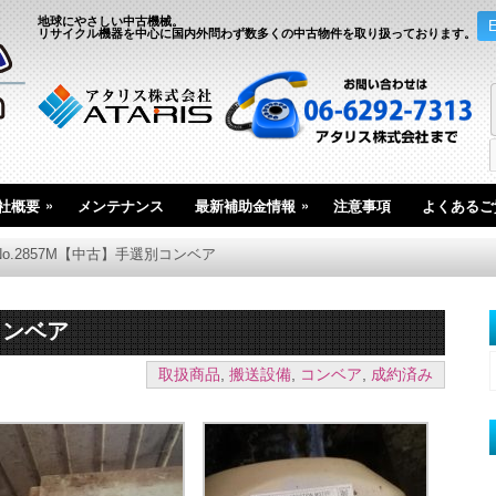
地球にやさしい中古機械。
リサイクル機器を中心に国内外問わず数多くの中古物件を取り扱っております。
»
»
社概要
メンテナンス
最新補助金情報
注意事項
よくあるご
No.2857M【中古】手選別コンベア
コンベア
取扱商品
,
搬送設備
,
コンベア
,
成約済み