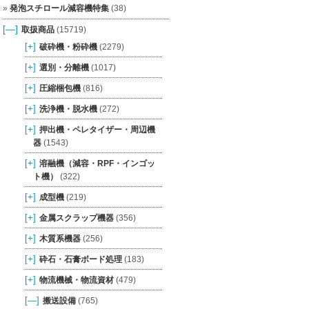
発泡スチロール減容機特集
(38)
[—]
取扱商品
(15719)
[+]
破砕機・粉砕機
(2279)
[+]
選別・分離機
(1017)
[+]
圧縮梱包機
(816)
[+]
洗浄機・脱水機
(272)
[+]
押出機・ペレタイザー・周辺機
器
(1543)
[+]
溶融機（減容・RPF・インゴッ
ト機）
(322)
[+]
成型機
(219)
[+]
金属スクラップ機器
(356)
[+]
木質系機器
(256)
[+]
砕石・石膏ボード処理
(183)
[+]
物流機械・物流資材
(479)
[—]
搬送設備
(765)