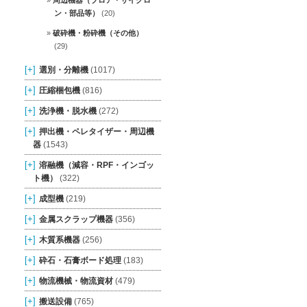
周辺機器（ブロア・サイクロ
ン・部品等）
(20)
破砕機・粉砕機（その他）
(29)
[+]
選別・分離機
(1017)
[+]
圧縮梱包機
(816)
[+]
洗浄機・脱水機
(272)
[+]
押出機・ペレタイザー・周辺機
器
(1543)
[+]
溶融機（減容・RPF・インゴッ
ト機）
(322)
[+]
成型機
(219)
[+]
金属スクラップ機器
(356)
[+]
木質系機器
(256)
[+]
砕石・石膏ボード処理
(183)
[+]
物流機械・物流資材
(479)
[+]
搬送設備
(765)