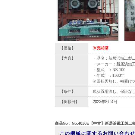
【価格】
※売却済
【内容】
・品名：新居浜鐵工製
・メーカー：新居浜鐵
・型式 ：NS-100
・年式 ：1980年
※回転刃無し、軸受け
【条件】
現状置場渡し、保証な
【掲載日】
2023年8月4日
商品No：No.4030E【中古】新居浜鐵工製二
この機械に関するお問い合わ