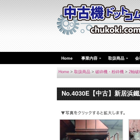
»
»
Home
事業内容
取扱商品
会
Home
>
取扱商品
>
破砕機・粉砕機
>
2軸破
No.4030E【中古】新居