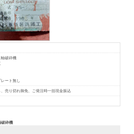
二軸破砕機
工
プレート無し
し、売り切れ御免、ご発注時一括現金振込
軸破砕機
せ