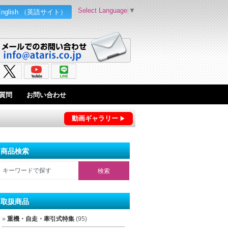
Select Language
▼
English （英語サイト）
質問
お問い合わせ
動画ギャラリー
商品検索
取扱商品
重機・自走・牽引式特集
(95)