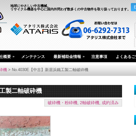
地球にやさしい中古機械。
リサイクル機器を中心に国内外問わず数多くの中古物件を取り扱っております。
»
»
社概要
メンテナンス
最新補助金情報
注意事項
よくあるご
砕機
>
No.4030E【中古】新居浜鐵工製二軸破砕機
浜鐵工製二軸破砕機
破砕機・粉砕機
,
2軸破砕機
,
成約済み