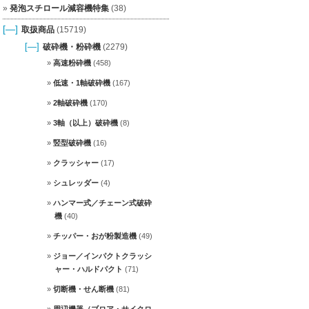
発泡スチロール減容機特集
(38)
[—]
取扱商品
(15719)
[—]
破砕機・粉砕機
(2279)
高速粉砕機
(458)
低速・1軸破砕機
(167)
2軸破砕機
(170)
3軸（以上）破砕機
(8)
竪型破砕機
(16)
クラッシャー
(17)
シュレッダー
(4)
ハンマー式／チェーン式破砕
機
(40)
チッパー・おが粉製造機
(49)
ジョー／インパクトクラッシ
ャー・ハルドパクト
(71)
切断機・せん断機
(81)