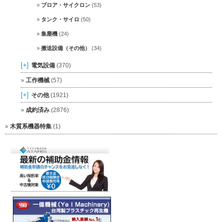
ブロア・サイクロン
(53)
タンク・サイロ
(50)
集塵機
(24)
搬送設備（その他）
(34)
[+]
電気設備
(370)
工作機械
(57)
[+]
その他
(1921)
成約済み
(2876)
木質系機器特集
(1)