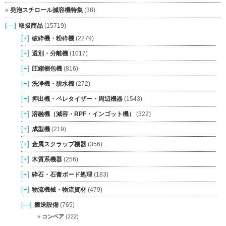
発泡スチロール減容機特集
(38)
[—]
取扱商品
(15719)
[+]
破砕機・粉砕機
(2279)
[+]
選別・分離機
(1017)
[+]
圧縮梱包機
(816)
[+]
洗浄機・脱水機
(272)
[+]
押出機・ペレタイザー・周辺機器
(1543)
[+]
溶融機（減容・RPF・インゴット機）
(322)
[+]
成型機
(219)
[+]
金属スクラップ機器
(356)
[+]
木質系機器
(256)
[+]
砕石・石膏ボード処理
(183)
[+]
物流機械・物流資材
(479)
[—]
搬送設備
(765)
コンベア
(222)