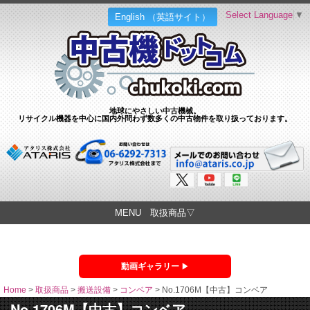
Select Language
▼
English （英語サイト）
地球にやさしい中古機械。
リサイクル機器を中心に国内外問わず数多くの中古物件を取り扱っております。
MENU 取扱商品▽
動画ギャラリー
Home
>
取扱商品
>
搬送設備
>
コンベア
>
No.1706M【中古】コンベア
No.1706M【中古】コンベア