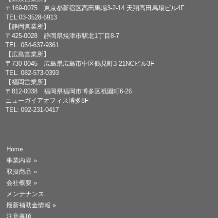
〒169-0075 東京都新宿区高田馬場3-2-14 天翔高田馬場ビル4F
TEL:03-3528-6913
【静岡営業所】
〒425-0028 静岡県焼津市駅北1丁目8-7
TEL: 054-637-9361
【広島営業所】
〒730-0045 広島県広島市中区鶴見町3-21NCビル3F
TEL: 082-573-0393
【福岡営業所】
〒812-0038 福岡県福岡市博多区祇園町6-26
ニューガイアオフィス博多8F
TEL: 092-231-0417
Home
事業内容
»
取扱商品
»
会社概要
»
メンテナンス
最新補助金情報
»
注意事項