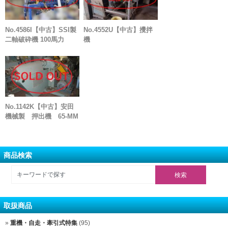
No.4586I【中古】SSI製
No.4552U【中古】攪拌
二軸破砕機 100馬力
機
No.1142K【中古】安田
機械製 押出機 65-MM
商品検索
取扱商品
重機・自走・牽引式特集
(95)