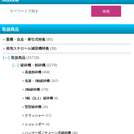
取扱商品
重機・自走・牽引式特集
(95)
発泡スチロール減容機特集
(38)
[—]
取扱商品
(15719)
[—]
破砕機・粉砕機
(2279)
高速粉砕機
(458)
低速・1軸破砕機
(167)
2軸破砕機
(170)
3軸（以上）破砕機
(8)
竪型破砕機
(16)
クラッシャー
(17)
シュレッダー
(4)
ハンマー式／チェーン式破砕機
(40)