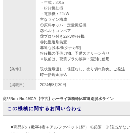
・年式：2015
・粉砕機仕様
・電動機：22kW
主なライン構成
①原料ホッパー定量搬送機
②ベルトコンベア
③ブロワ付き22kW粉砕機
④比重選別装置
⑤遠心脱水機(タナカ製)
粉砕機の予備刃物、予備スクリーン有り
※以前は、硬質プラの破砕・選別に使用
【条件】
現状置場渡し、保証なし、売り切れ御免、ご発注
時一括現金振込
【掲載日】
2024年8月30日
商品No：No.4931Y【中古】ホーライ製粉砕比重選別脱水ライン
この機械に関するお問い合わせ