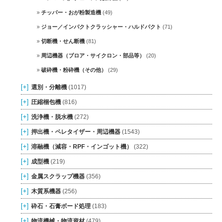
チッパー・おが粉製造機
(49)
ジョー／インパクトクラッシャー・ハルドパクト
(71)
切断機・せん断機
(81)
周辺機器（ブロア・サイクロン・部品等）
(20)
破砕機・粉砕機（その他）
(29)
[+]
選別・分離機
(1017)
[+]
圧縮梱包機
(816)
[+]
洗浄機・脱水機
(272)
[+]
押出機・ペレタイザー・周辺機器
(1543)
[+]
溶融機（減容・RPF・インゴット機）
(322)
[+]
成型機
(219)
[+]
金属スクラップ機器
(356)
[+]
木質系機器
(256)
[+]
砕石・石膏ボード処理
(183)
[+]
物流機械・物流資材
(479)