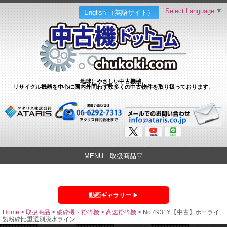
Select Language
▼
English （英語サイト）
地球にやさしい中古機械。
リサイクル機器を中心に国内外問わず数多くの中古物件を取り扱っております。
MENU 取扱商品▽
動画ギャラリー
Home
>
取扱商品
>
破砕機・粉砕機
>
高速粉砕機
>
No.4931Y【中古】ホーライ
製粉砕比重選別脱水ライン