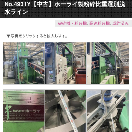
No.4931Y【中古】ホーライ製粉砕比重選別脱
水ライン
破砕機・粉砕機
,
高速粉砕機
,
成約済み