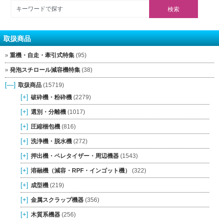
取扱商品
重機・自走・牽引式特集
(95)
発泡スチロール減容機特集
(38)
[—]
取扱商品
(15719)
[+]
破砕機・粉砕機
(2279)
[+]
選別・分離機
(1017)
[+]
圧縮梱包機
(816)
[+]
洗浄機・脱水機
(272)
[+]
押出機・ペレタイザー・周辺機器
(1543)
[+]
溶融機（減容・RPF・インゴット機）
(322)
[+]
成型機
(219)
[+]
金属スクラップ機器
(356)
[+]
木質系機器
(256)