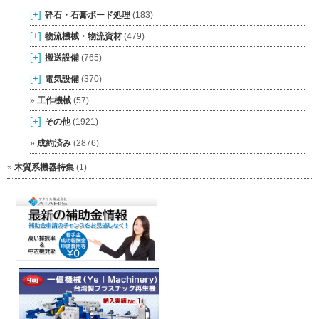
[+]
砕石・石膏ボード処理
(183)
[+]
物流機械・物流資材
(479)
[+]
搬送設備
(765)
[+]
電気設備
(370)
工作機械
(57)
[+]
その他
(1921)
成約済み
(2876)
木質系機器特集
(1)