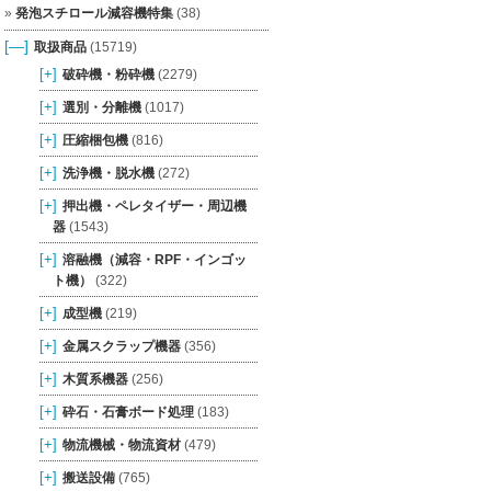
発泡スチロール減容機特集
(38)
[—]
取扱商品
(15719)
[+]
破砕機・粉砕機
(2279)
[+]
選別・分離機
(1017)
[+]
圧縮梱包機
(816)
[+]
洗浄機・脱水機
(272)
[+]
押出機・ペレタイザー・周辺機
器
(1543)
[+]
溶融機（減容・RPF・インゴッ
ト機）
(322)
[+]
成型機
(219)
[+]
金属スクラップ機器
(356)
[+]
木質系機器
(256)
[+]
砕石・石膏ボード処理
(183)
[+]
物流機械・物流資材
(479)
[+]
搬送設備
(765)