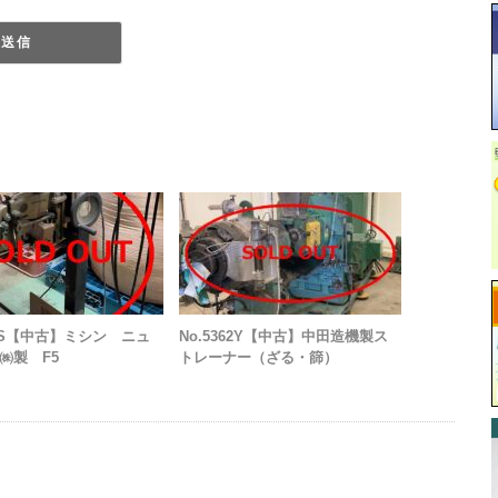
14S【中古】ミシン ニュ
No.5362Y【中古】中田造機製ス
㈱製 F5
トレーナー（ざる・篩）