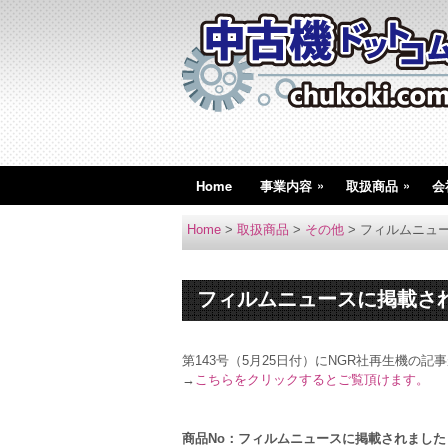
»
»
Home
事業内容
取扱商品
会
Home
>
取扱商品
>
その他
>
フィルムニュ
フィルムニュースに掲載さ
第143号（5月25日付）にNGR社再生機の
→
こちらをクリックするとご覧頂けます。
商品No：フィルムニュースに掲載されました