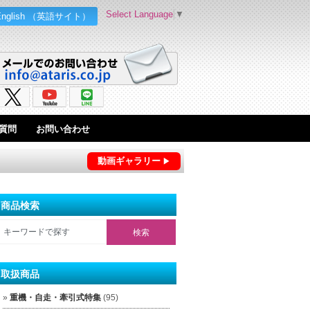
Select Language
▼
English （英語サイト）
質問
お問い合わせ
動画ギャラリー
商品検索
取扱商品
重機・自走・牽引式特集
(95)