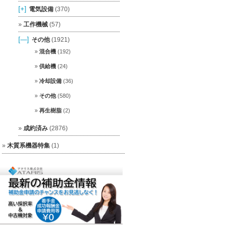
[+]
電気設備
(370)
工作機械
(57)
[—]
その他
(1921)
混合機
(192)
供給機
(24)
冷却設備
(36)
その他
(580)
再生樹脂
(2)
成約済み
(2876)
木質系機器特集
(1)