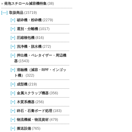
発泡スチロール減容機特集
(38)
[—]
取扱商品
(15719)
[+]
破砕機・粉砕機
(2279)
[+]
選別・分離機
(1017)
[+]
圧縮梱包機
(816)
[+]
洗浄機・脱水機
(272)
[+]
押出機・ペレタイザー・周辺機
器
(1543)
[+]
溶融機（減容・RPF・インゴッ
ト機）
(322)
[+]
成型機
(219)
[+]
金属スクラップ機器
(356)
[+]
木質系機器
(256)
[+]
砕石・石膏ボード処理
(183)
[+]
物流機械・物流資材
(479)
[+]
搬送設備
(765)