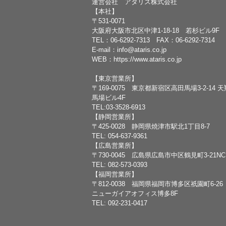
運営会社 アタリス株式会社
【本社】
〒531-0071
大阪府大阪市北区中津1-18-18 若杉ビル9F
TEL：
06-6292-7313
FAX：06-6292-7314
E-mail：
info@ataris.co.jp
WEB：
https://www.ataris.co.jp
【東京営業所】
〒169-0075 東京都新宿区高田馬場3-2-14 
馬場ビル4F
TEL:03-3528-6913
【静岡営業所】
〒425-0028 静岡県焼津市駅北1丁目8-7
TEL: 054-637-9361
【広島営業所】
〒730-0045 広島県広島市中区鶴見町3-21N
TEL: 082-573-0393
【福岡営業所】
〒812-0038 福岡県福岡市博多区祇園町6-26
ニューガイアオフィス博多8F
TEL: 092-231-0417