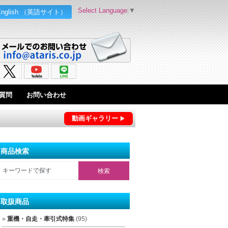
Select Language
▼
English （英語サイト）
質問
お問い合わせ
動画ギャラリー
商品検索
取扱商品
重機・自走・牽引式特集
(95)