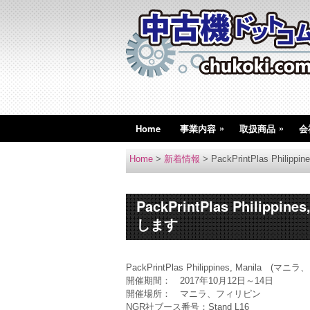
»
»
Home
事業内容
取扱商品
会
Home
>
新着情報
>
PackPrintPlas Phi
PackPrintPlas Phili
します
PackPrintPlas Philippines, Mani
開催期間： 2017年10月12日～14日
開催場所： マニラ、フィリピン
NGR社ブース番号：Stand L16