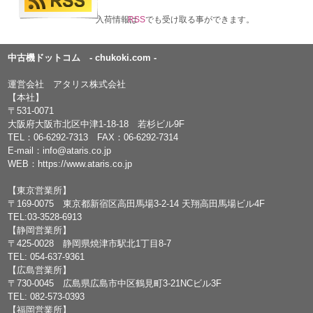
入荷情報は
RSS
でも受け取る事ができます。
中古機ドットコム - chukoki.com -
運営会社 アタリス株式会社
【本社】
〒531-0071
大阪府大阪市北区中津1-18-18 若杉ビル9F
TEL：
06-6292-7313
FAX：06-6292-7314
E-mail：
info@ataris.co.jp
WEB：
https://www.ataris.co.jp
【東京営業所】
〒169-0075 東京都新宿区高田馬場3-2-14 天翔高田馬場ビル4F
TEL:03-3528-6913
【静岡営業所】
〒425-0028 静岡県焼津市駅北1丁目8-7
TEL: 054-637-9361
【広島営業所】
〒730-0045 広島県広島市中区鶴見町3-21NCビル3F
TEL: 082-573-0393
【福岡営業所】