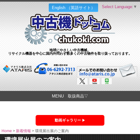
Select Language
▼
English （英語サイト）
地球にやさしい中古機械。
リサイクル機器を中心に国内外問わず数多くの中古物件を取り扱っております。
MENU 取扱商品▽
動画ギャラリー
Home
>
新着情報
>
環境展出展のご案内
環境展出展のご案内