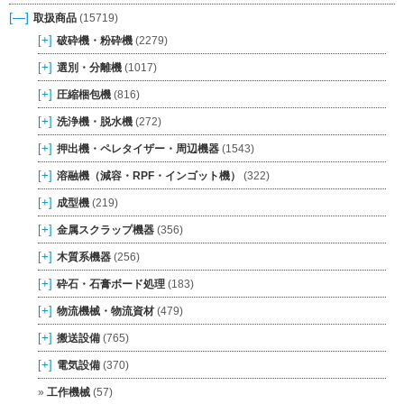
[—]
取扱商品
(15719)
[+]
破砕機・粉砕機
(2279)
[+]
選別・分離機
(1017)
[+]
圧縮梱包機
(816)
[+]
洗浄機・脱水機
(272)
[+]
押出機・ペレタイザー・周辺機器
(1543)
[+]
溶融機（減容・RPF・インゴット機）
(322)
[+]
成型機
(219)
[+]
金属スクラップ機器
(356)
[+]
木質系機器
(256)
[+]
砕石・石膏ボード処理
(183)
[+]
物流機械・物流資材
(479)
[+]
搬送設備
(765)
[+]
電気設備
(370)
工作機械
(57)