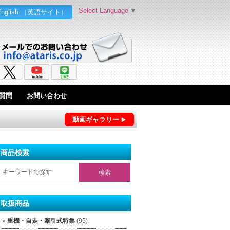
Select Language
▼
English （英語サイト）
質問
お問い合わせ
動画ギャラリー
商品検索
取扱商品
重機・自走・牽引式特集
(95)