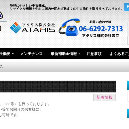
地球にやさしい中古機械。
リサイクル機器を中心に国内外問わず数多くの中古物件を取り扱っております。
»
»
社概要
メンテナンス
最新補助金情報
注意事項
よくあるご
た
新着情報
e、Line等）も行っております。
い等でお困りのお客様に、
も可能です。