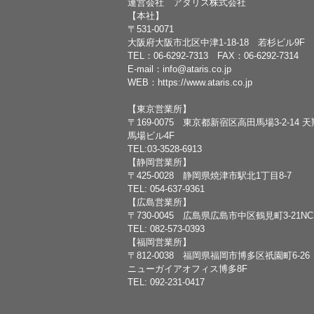
運営会社 アタリス株式会社
【本社】
〒531-0071
大阪府大阪市北区中津1-18-18 若杉ビル9F
TEL：
06-6292-7313
FAX：06-6292-7314
E-mail：
info@ataris.co.jp
WEB：
https://www.ataris.co.jp
【東京営業所】
〒169-0075 東京都新宿区高田馬場3-2-14 
馬場ビル4F
TEL:03-3528-6913
【静岡営業所】
〒425-0028 静岡県焼津市駅北1丁目8-7
TEL: 054-637-9361
【広島営業所】
〒730-0045 広島県広島市中区鶴見町3-21N
TEL: 082-573-0393
【福岡営業所】
〒812-0038 福岡県福岡市博多区祇園町6-26
ニューガイアオフィス博多8F
TEL: 092-231-0417