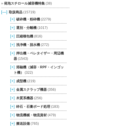
発泡スチロール減容機特集
(38)
[—]
取扱商品
(15719)
[+]
破砕機・粉砕機
(2279)
[+]
選別・分離機
(1017)
[+]
圧縮梱包機
(816)
[+]
洗浄機・脱水機
(272)
[+]
押出機・ペレタイザー・周辺機
器
(1543)
[+]
溶融機（減容・RPF・インゴッ
ト機）
(322)
[+]
成型機
(219)
[+]
金属スクラップ機器
(356)
[+]
木質系機器
(256)
[+]
砕石・石膏ボード処理
(183)
[+]
物流機械・物流資材
(479)
[+]
搬送設備
(765)