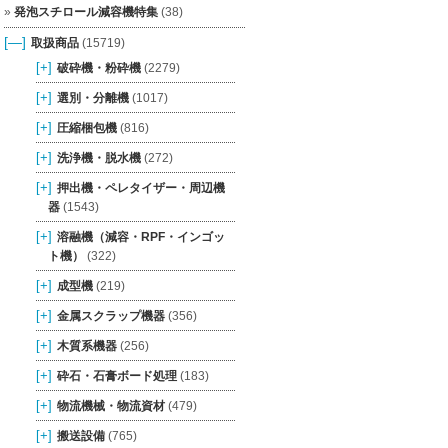
発泡スチロール減容機特集
(38)
[—]
取扱商品
(15719)
[+]
破砕機・粉砕機
(2279)
[+]
選別・分離機
(1017)
[+]
圧縮梱包機
(816)
[+]
洗浄機・脱水機
(272)
[+]
押出機・ペレタイザー・周辺機
器
(1543)
[+]
溶融機（減容・RPF・インゴッ
ト機）
(322)
[+]
成型機
(219)
[+]
金属スクラップ機器
(356)
[+]
木質系機器
(256)
[+]
砕石・石膏ボード処理
(183)
[+]
物流機械・物流資材
(479)
[+]
搬送設備
(765)