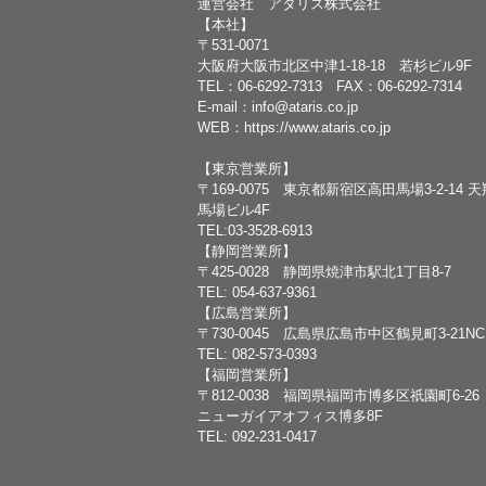
運営会社 アタリス株式会社
【本社】
〒531-0071
大阪府大阪市北区中津1-18-18 若杉ビル9F
TEL：
06-6292-7313
FAX：06-6292-7314
E-mail：
info@ataris.co.jp
WEB：
https://www.ataris.co.jp
【東京営業所】
〒169-0075 東京都新宿区高田馬場3-2-14 
馬場ビル4F
TEL:03-3528-6913
【静岡営業所】
〒425-0028 静岡県焼津市駅北1丁目8-7
TEL: 054-637-9361
【広島営業所】
〒730-0045 広島県広島市中区鶴見町3-21N
TEL: 082-573-0393
【福岡営業所】
〒812-0038 福岡県福岡市博多区祇園町6-26
ニューガイアオフィス博多8F
TEL: 092-231-0417