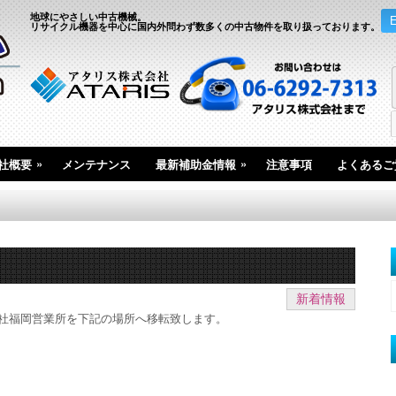
地球にやさしい中古機械。
リサイクル機器を中心に国内外問わず数多くの中古物件を取り扱っております。
»
»
社概要
メンテナンス
最新補助金情報
注意事項
よくあるご
新着情報
り弊社福岡営業所を下記の場所へ移転致します。