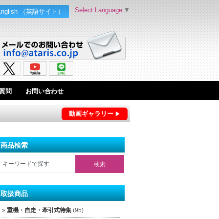
Select Language
▼
English （英語サイト）
質問
お問い合わせ
動画ギャラリー
商品検索
取扱商品
重機・自走・牽引式特集
(95)