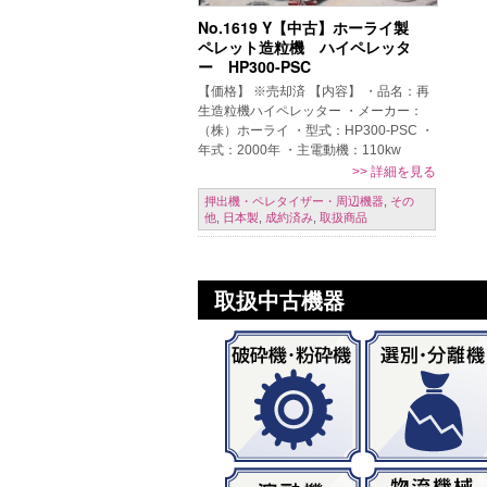
No.1619 Y【中古】ホーライ製
ペレット造粒機 ハイペレッタ
ー HP300-PSC
【価格】 ※売却済 【内容】 ・品名：再
生造粒機ハイペレッター ・メーカー：
（株）ホーライ ・型式：HP300-PSC ・
年式：2000年 ・主電動機：110kw
200V ・シリンダー径：φ300㎜ ・以下
>>
詳細を見る
メーカーHP […]
押出機・ペレタイザー・周辺機器
,
その
他
,
日本製
,
成約済み
,
取扱商品
取扱中古機器