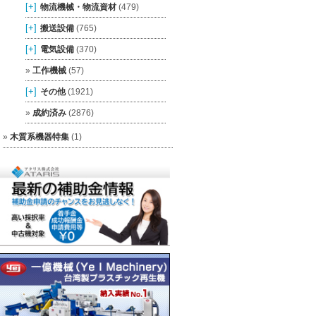
[+]
物流機械・物流資材
(479)
[+]
搬送設備
(765)
[+]
電気設備
(370)
工作機械
(57)
[+]
その他
(1921)
成約済み
(2876)
木質系機器特集
(1)