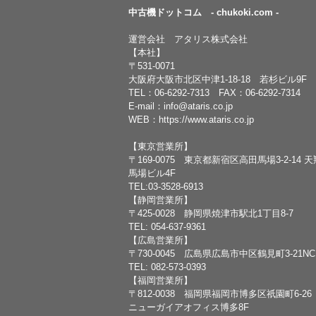
中古機ドットコム - chukoki.com -
運営会社 アタリス株式会社
【本社】
〒531-0071
大阪府大阪市北区中津1-18-18 若杉ビル9F
TEL：
06-6292-7313
FAX：06-6292-7314
E-mail：
info@ataris.co.jp
WEB：
https://www.ataris.co.jp
【東京営業所】
〒169-0075 東京都新宿区高田馬場3-2-14 
馬場ビル4F
TEL:03-3528-6913
【静岡営業所】
〒425-0028 静岡県焼津市駅北1丁目8-7
TEL: 054-637-9361
【広島営業所】
〒730-0045 広島県広島市中区鶴見町3-21N
TEL: 082-573-0393
【福岡営業所】
〒812-0038 福岡県福岡市博多区祇園町6-26
ニューガイアオフィス博多8F