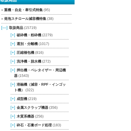
重機・自走・牽引式特集
(95)
発泡スチロール減容機特集
(38)
[—]
取扱商品
(15719)
[+]
破砕機・粉砕機
(2279)
[+]
選別・分離機
(1017)
[+]
圧縮梱包機
(816)
[+]
洗浄機・脱水機
(272)
[+]
押出機・ペレタイザー・周辺機
器
(1543)
[+]
溶融機（減容・RPF・インゴッ
ト機）
(322)
[+]
成型機
(219)
[+]
金属スクラップ機器
(356)
[+]
木質系機器
(256)
[+]
砕石・石膏ボード処理
(183)