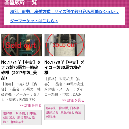
基盤破砕 一覧
種別、軸数、稼働方式、サイズ等で絞り込み可能なシュレッ
ダーマーケットはこちら >
No.1771 Y【中古】タ
No.1770 Y【中古】ダ
ナカ製75馬力一軸破
イコー製30馬力粉砕
砕機（2017年製_美
機
品）
【価格】 ※売却済 【内
【価格】 ※売却済 【内
容】 ・品名：30馬力高速
容】 ・品名：75馬力一軸
粉砕機 ・メーカー：ダイ
破砕機 ・メーカー：タナ
コー精機 ・型式：DAS-
カ ・型式：FM55-770 ・
72 ・年式：1998年 ・電
>>
詳細を見る
年式：2017年 ・電動機：
動機：22kw（30HP） ・
>>
詳細を見る
破砕機・粉砕機
,
日本製
,
55kw（75HP）220V 3
回転数：600RPM 基盤を
成約済み
,
取扱商品
,
高速
破砕機・粉砕機
,
日本製
,
相 60Hz 基盤を破砕して
粉砕していました。 【条
粉砕機
成約済み
,
取扱商品
,
低
いました。 【条件】 現状
件】 現 […]
速・1軸破砕機
[…]