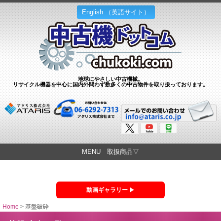
English （英語サイト）
地球にやさしい中古機械。
リサイクル機器を中心に国内外問わず数多くの中古物件を取り扱っております。
MENU 取扱商品▽
動画ギャラリー
Home
>
基盤破砕