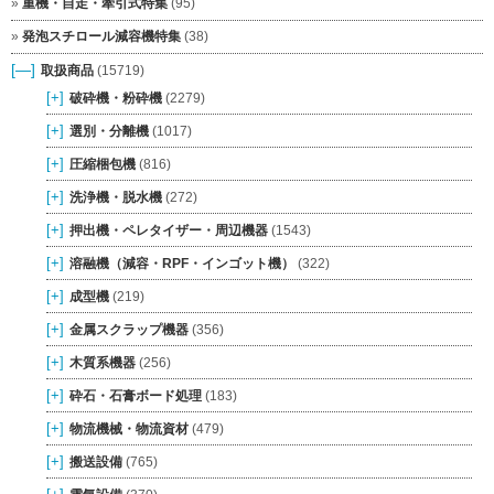
重機・自走・牽引式特集
(95)
発泡スチロール減容機特集
(38)
[—]
取扱商品
(15719)
[+]
破砕機・粉砕機
(2279)
[+]
選別・分離機
(1017)
[+]
圧縮梱包機
(816)
[+]
洗浄機・脱水機
(272)
[+]
押出機・ペレタイザー・周辺機器
(1543)
[+]
溶融機（減容・RPF・インゴット機）
(322)
[+]
成型機
(219)
[+]
金属スクラップ機器
(356)
[+]
木質系機器
(256)
[+]
砕石・石膏ボード処理
(183)
[+]
物流機械・物流資材
(479)
[+]
搬送設備
(765)