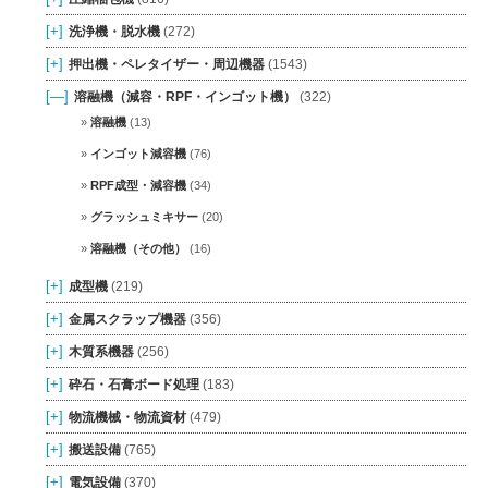
[+]
洗浄機・脱水機
(272)
[+]
押出機・ペレタイザー・周辺機器
(1543)
[—]
溶融機（減容・RPF・インゴット機）
(322)
溶融機
(13)
インゴット減容機
(76)
RPF成型・減容機
(34)
グラッシュミキサー
(20)
溶融機（その他）
(16)
[+]
成型機
(219)
[+]
金属スクラップ機器
(356)
[+]
木質系機器
(256)
[+]
砕石・石膏ボード処理
(183)
[+]
物流機械・物流資材
(479)
[+]
搬送設備
(765)
[+]
電気設備
(370)