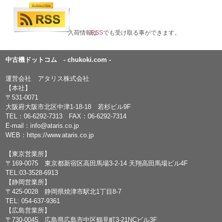
入荷情報は
RSS
でも受け取る事ができます。
中古機ドットコム - chukoki.com -
運営会社 アタリス株式会社
【本社】
〒531-0071
大阪府大阪市北区中津1-18-18 若杉ビル9F
TEL：
06-6292-7313
FAX：06-6292-7314
E-mail：
info@ataris.co.jp
WEB：
https://www.ataris.co.jp
【東京営業所】
〒169-0075 東京都新宿区高田馬場3-2-14 天翔高田馬場ビル4F
TEL:03-3528-6913
【静岡営業所】
〒425-0028 静岡県焼津市駅北1丁目8-7
TEL: 054-637-9361
【広島営業所】
〒730-0045 広島県広島市中区鶴見町3-21NCビル3F