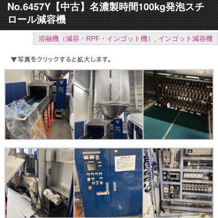
No.6457Y【中古】名濃製時間100kg発泡スチ
ロール減容機
溶融機（減容・RPF・インゴット機）
,
インゴット減容機