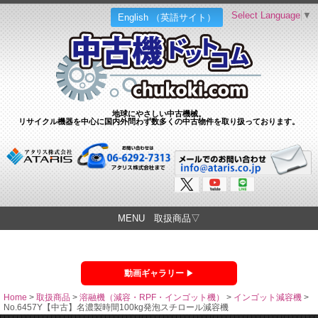
Select Language
▼
English （英語サイト）
地球にやさしい中古機械。
リサイクル機器を中心に国内外問わず数多くの中古物件を取り扱っております。
MENU 取扱商品▽
動画ギャラリー
Home
>
取扱商品
>
溶融機（減容・RPF・インゴット機）
>
インゴット減容機
>
No.6457Y【中古】名濃製時間100kg発泡スチロール減容機