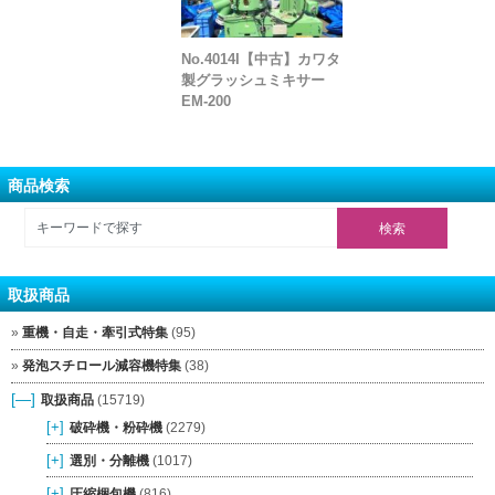
No.4014I【中古】カワタ
製グラッシュミキサー
EM-200
商品検索
取扱商品
重機・自走・牽引式特集
(95)
発泡スチロール減容機特集
(38)
[—]
取扱商品
(15719)
[+]
破砕機・粉砕機
(2279)
[+]
選別・分離機
(1017)
[+]
圧縮梱包機
(816)