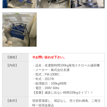
【価格】
※お問い合わせ下さい。
【内容】
・品名：名濃製時間100kg発泡スチロール減容機
・メーカー：株式会社名濃
・型式：FM-100BC
・年式：2017年
・処理能力：100kg/時間
・電圧：200V 60hz
【貴重】滅多に出ない時間100kgタイプ！！
【条件】
現状置場渡し、保証なし、売り切れ御免、ご発注
時一括現金振込