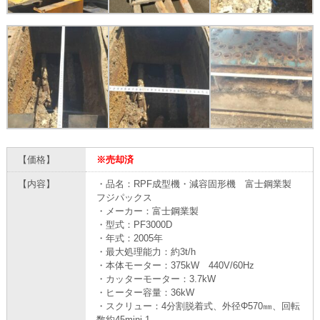
【価格】
※売却済
【内容】
・品名：RPF成型機・減容固形機 富士鋼業製
フジパックス
・メーカー：富士鋼業製
・型式：PF3000D
・年式：2005年
・最大処理能力：約3t/h
・本体モーター：375kW 440V/60Hz
・カッターモーター：3.7kW
・ヒーター容量：36kW
・スクリュー：4分割脱着式、外径Φ570㎜、回転
数約45mini-1