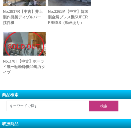
No.3817R【中古】井上
No.3365M【中古】韓国
製作所製ディゾルバー
製金属プレス機SUPER
撹拌機
PRESS（動画あり）
No.370 I【中古】ホーラ
イ製一軸粉砕機40馬力タ
イプ
商品検索
取扱商品