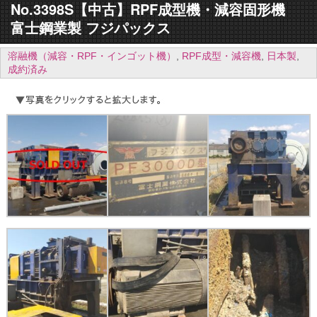
No.3398S【中古】RPF成型機・減容固形機
富士鋼業製 フジパックス
溶融機（減容・RPF・インゴット機）
,
RPF成型・減容機
,
日本製
,
成約済み