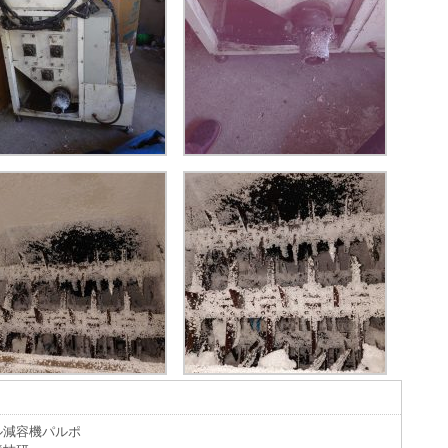
ル減容機パルポ