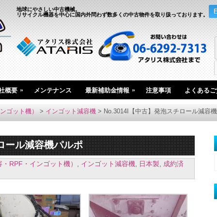
地球にやさしい中古機械。
リサイクル機器を中心に国内外問わず数多くの中古物件を取り扱っております。
»
»
社概要
メンテナンス
最新補助金情報
注意事項
よくあるご
インゴット機）
>
インゴット減容機
>
No.3014I【中古】発泡スチロール減容
スチロール減容機パルポ
容・RPF・インゴット機）
,
インゴット減容機
,
日本製
,
成約済