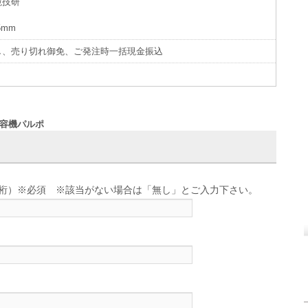
境技研
5mm
し、売り切れ御免、ご発注時一括現金振込
減容機パルポ
せ