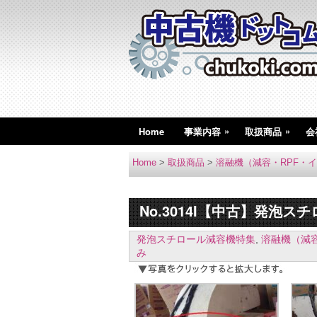
»
»
Home
事業内容
取扱商品
会
Home
>
取扱商品
>
溶融機（減容・RPF・
No.3014I【中古】発泡
発泡スチロール減容機特集
,
溶融機（減
み