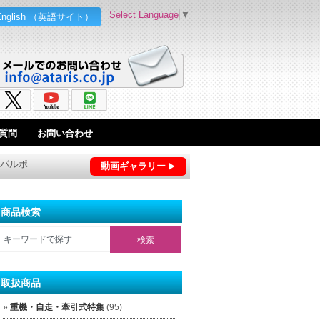
Select Language
▼
English （英語サイト）
質問
お問い合わせ
機パルポ
動画ギャラリー
商品検索
取扱商品
重機・自走・牽引式特集
(95)