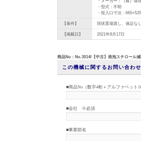
・メーカー：（株）環
・型式：不明
・投入口寸法：665×52
【条件】
現状置場渡し、保証な
【掲載日】
2021年8月17日
商品No：No.3014I【中古】発泡スチロール
この機械に関するお問い合わ