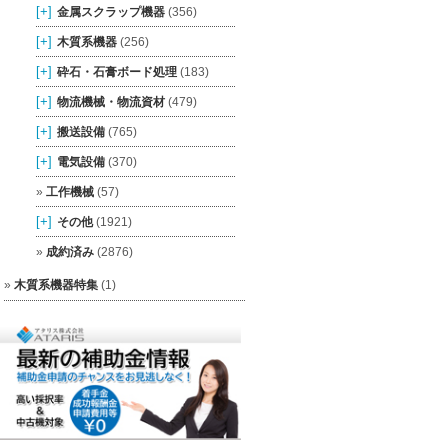
[+]
金属スクラップ機器
(356)
[+]
木質系機器
(256)
[+]
砕石・石膏ボード処理
(183)
[+]
物流機械・物流資材
(479)
[+]
搬送設備
(765)
[+]
電気設備
(370)
工作機械
(57)
[+]
その他
(1921)
成約済み
(2876)
木質系機器特集
(1)