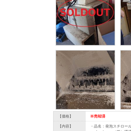
【価格】
※売却済
【内容】
・品名：発泡スチロー