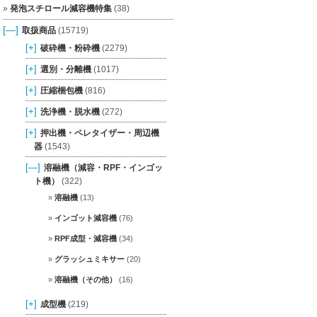
発泡スチロール減容機特集
(38)
[—]
取扱商品
(15719)
[+]
破砕機・粉砕機
(2279)
[+]
選別・分離機
(1017)
[+]
圧縮梱包機
(816)
[+]
洗浄機・脱水機
(272)
[+]
押出機・ペレタイザー・周辺機
器
(1543)
[—]
溶融機（減容・RPF・インゴッ
ト機）
(322)
溶融機
(13)
インゴット減容機
(76)
RPF成型・減容機
(34)
グラッシュミキサー
(20)
溶融機（その他）
(16)
[+]
成型機
(219)