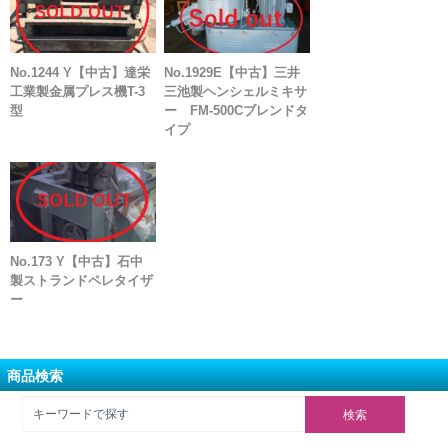
No.1244 Y【中古】達栄
No.1929E【中古】三井
工業製金属プレス機T-3
三池製ヘンシェルミキサ
型
ー FM-500Cブレンドタ
イプ
No.173 Y【中古】石中
製ストランドペレタイザ
ー
商品検索