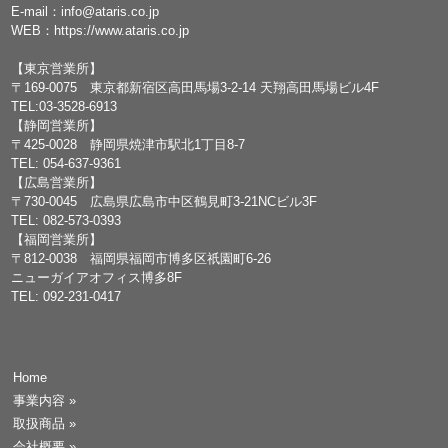
E-mail：
info@ataris.co.jp
WEB：
https://www.ataris.co.jp
【東京営業所】
〒169-0075 東京都新宿区高田馬場3-2-14 天翔高田馬場ビル4F
TEL:03-3528-6913
【静岡営業所】
〒425-0028 静岡県焼津市駅北1丁目8-7
TEL: 054-637-9361
【広島営業所】
〒730-0045 広島県広島市中区鶴見町3-21NCビル3F
TEL: 082-573-0393
【福岡営業所】
〒812-0038 福岡県福岡市博多区祇園町6-26
ニューガイアオフィス博多8F
TEL: 092-231-0417
Home
事業内容
»
取扱商品
»
会社概要
»