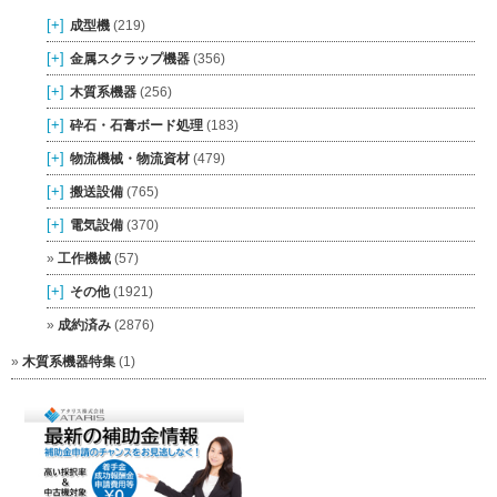
[+]
成型機
(219)
[+]
金属スクラップ機器
(356)
[+]
木質系機器
(256)
[+]
砕石・石膏ボード処理
(183)
[+]
物流機械・物流資材
(479)
[+]
搬送設備
(765)
[+]
電気設備
(370)
工作機械
(57)
[+]
その他
(1921)
成約済み
(2876)
木質系機器特集
(1)