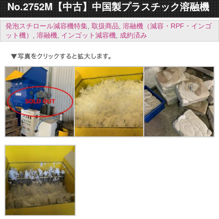
No.2752M【中古】中国製プラスチック溶融機
発泡スチロール減容機特集
,
取扱商品
,
溶融機（減容・RPF・インゴ
ット機）
,
溶融機
,
インゴット減容機
,
成約済み