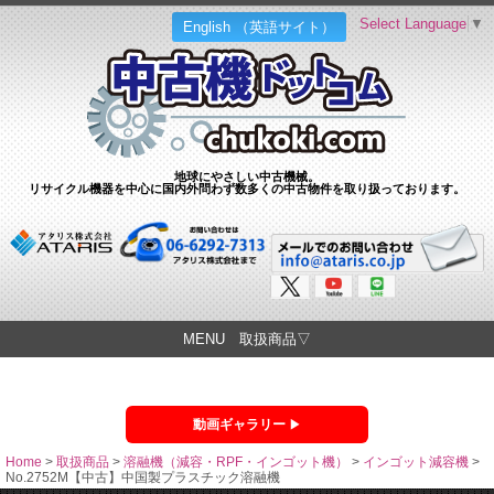
Select Language
▼
English （英語サイト）
地球にやさしい中古機械。
リサイクル機器を中心に国内外問わず数多くの中古物件を取り扱っております。
MENU 取扱商品▽
動画ギャラリー
Home
>
取扱商品
>
溶融機（減容・RPF・インゴット機）
>
インゴット減容機
>
No.2752M【中古】中国製プラスチック溶融機