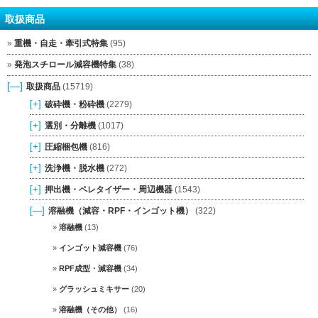
取扱商品
重機・自走・牽引式特集
(95)
発泡スチロール減容機特集
(38)
[—]
取扱商品
(15719)
[+]
破砕機・粉砕機
(2279)
[+]
選別・分離機
(1017)
[+]
圧縮梱包機
(816)
[+]
洗浄機・脱水機
(272)
[+]
押出機・ペレタイザー・周辺機器
(1543)
[—]
溶融機（減容・RPF・インゴット機）
(322)
溶融機
(13)
インゴット減容機
(76)
RPF成型・減容機
(34)
グラッシュミキサー
(20)
溶融機（その他）
(16)