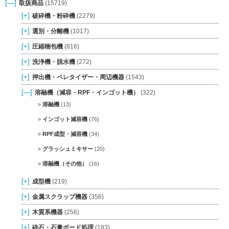
[—]
取扱商品
(15719)
[+]
破砕機・粉砕機
(2279)
[+]
選別・分離機
(1017)
[+]
圧縮梱包機
(816)
[+]
洗浄機・脱水機
(272)
[+]
押出機・ペレタイザー・周辺機器
(1543)
[—]
溶融機（減容・RPF・インゴット機）
(322)
溶融機
(13)
インゴット減容機
(76)
RPF成型・減容機
(34)
グラッシュミキサー
(20)
溶融機（その他）
(16)
[+]
成型機
(219)
[+]
金属スクラップ機器
(356)
[+]
木質系機器
(256)
[+]
砕石・石膏ボード処理
(183)