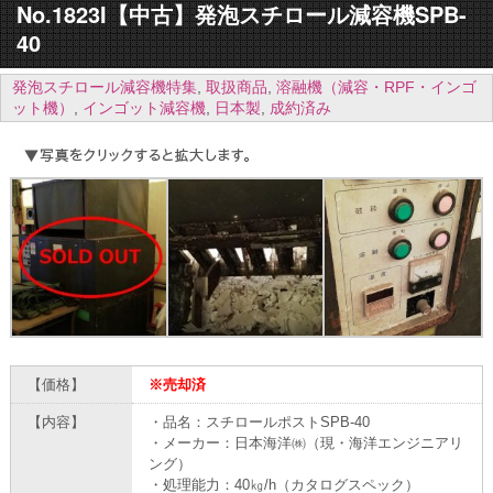
No.1823I【中古】発泡スチロール減容機SPB-
40
発泡スチロール減容機特集
,
取扱商品
,
溶融機（減容・RPF・インゴ
ット機）
,
インゴット減容機
,
日本製
,
成約済み
【価格】
※売却済
【内容】
・品名：スチロールポストSPB-40
・メーカー：日本海洋㈱（現・海洋エンジニアリ
ング）
・処理能力：40㎏/h（カタログスペック）