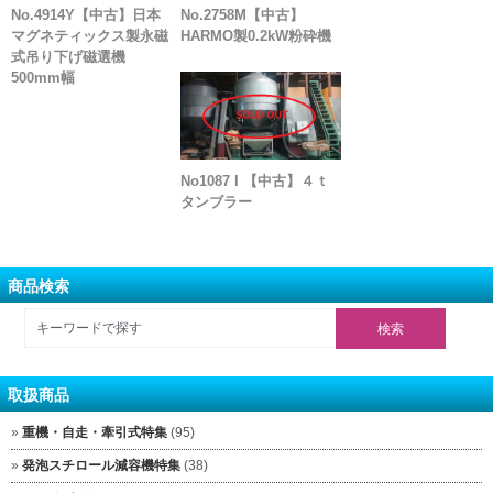
No.4914Y【中古】日本
No.2758M【中古】
マグネティックス製永磁
HARMO製0.2kW粉砕機
式吊り下げ磁選機
500mm幅
No1087 I 【中古】４ｔ
タンブラー
商品検索
取扱商品
重機・自走・牽引式特集
(95)
発泡スチロール減容機特集
(38)