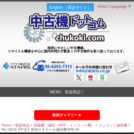
Select Language
▼
English （英語サイト）
地球にやさしい中古機械。
リサイクル機器を中心に国内外問わず数多くの中古物件を取り扱っております。
MENU 取扱商品▽
動画ギャラリー
Home
>
取扱商品
>
溶融機（減容・RPF・インゴット機）
>
インゴット減容機
>
No.1823I【中古】発泡スチロール減容機SPB-40