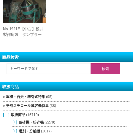
No.1921E【中古】松井
製作所製 タンブラー
商品検索
取扱商品
重機・自走・牽引式特集
(95)
発泡スチロール減容機特集
(38)
[—]
取扱商品
(15719)
[+]
破砕機・粉砕機
(2279)
[+]
選別・分離機
(1017)