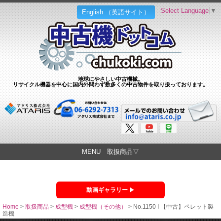
Select Language
▼
English （英語サイト）
地球にやさしい中古機械。
リサイクル機器を中心に国内外問わず数多くの中古物件を取り扱っております。
MENU 取扱商品▽
動画ギャラリー
Home
>
取扱商品
>
成型機
>
成型機（その他）
>
No.1150 I 【中古】ペレット製
造機