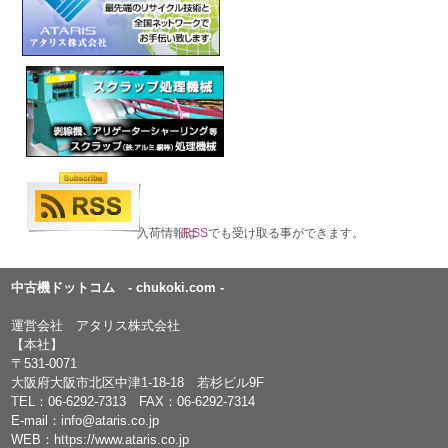
入荷情報は
RSS
でも受け取る事ができます。
中古機ドットコム - chukoki.com -
運営会社 アタリス株式会社
【本社】
〒531-0071
大阪府大阪市北区中津1-18-18 若杉ビル9F
TEL：
06-6292-7313
FAX：06-6292-7314
E-mail：
info@ataris.co.jp
WEB：
https://www.ataris.co.jp