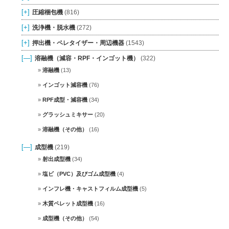
[+]
圧縮梱包機
(816)
[+]
洗浄機・脱水機
(272)
[+]
押出機・ペレタイザー・周辺機器
(1543)
[—]
溶融機（減容・RPF・インゴット機）
(322)
溶融機
(13)
インゴット減容機
(76)
RPF成型・減容機
(34)
グラッシュミキサー
(20)
溶融機（その他）
(16)
[—]
成型機
(219)
射出成型機
(34)
塩ビ（PVC）及びゴム成型機
(4)
インフレ機・キャストフィルム成型機
(5)
木質ペレット成型機
(16)
成型機（その他）
(54)