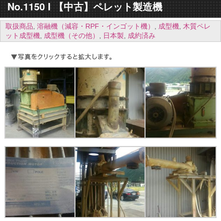
No.1150 I 【中古】ペレット製造機
取扱商品
,
溶融機（減容・RPF・インゴット機）
,
成型機
,
木質ペレ
ット成型機
,
成型機（その他）
,
日本製
,
成約済み