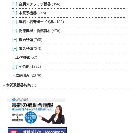
[+]
金属スクラップ機器
(356)
[+]
木質系機器
(256)
[+]
砕石・石膏ボード処理
(183)
[+]
物流機械・物流資材
(479)
[+]
搬送設備
(765)
[+]
電気設備
(370)
工作機械
(57)
[+]
その他
(1921)
成約済み
(2876)
木質系機器特集
(1)