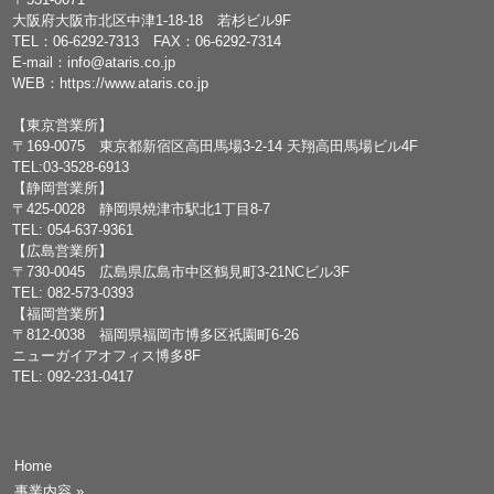
大阪府大阪市北区中津1-18-18 若杉ビル9F
TEL：
06-6292-7313
FAX：06-6292-7314
E-mail：
info@ataris.co.jp
WEB：
https://www.ataris.co.jp
【東京営業所】
〒169-0075 東京都新宿区高田馬場3-2-14 天翔高田馬場ビル4F
TEL:03-3528-6913
【静岡営業所】
〒425-0028 静岡県焼津市駅北1丁目8-7
TEL: 054-637-9361
【広島営業所】
〒730-0045 広島県広島市中区鶴見町3-21NCビル3F
TEL: 082-573-0393
【福岡営業所】
〒812-0038 福岡県福岡市博多区祇園町6-26
ニューガイアオフィス博多8F
TEL: 092-231-0417
Home
事業内容
»