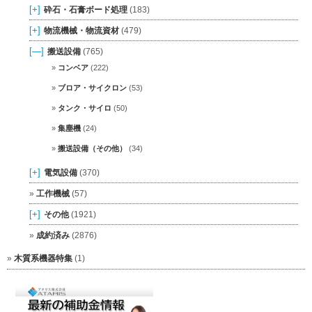
[+]
砕石・石膏ボード処理
(183)
[+]
物流機械・物流資材
(479)
[—]
搬送設備
(765)
コンベア
(222)
ブロア・サイクロン
(53)
タンク・サイロ
(50)
集塵機
(24)
搬送設備（その他）
(34)
[+]
電気設備
(370)
工作機械
(57)
[+]
その他
(1921)
成約済み
(2876)
木質系機器特集
(1)