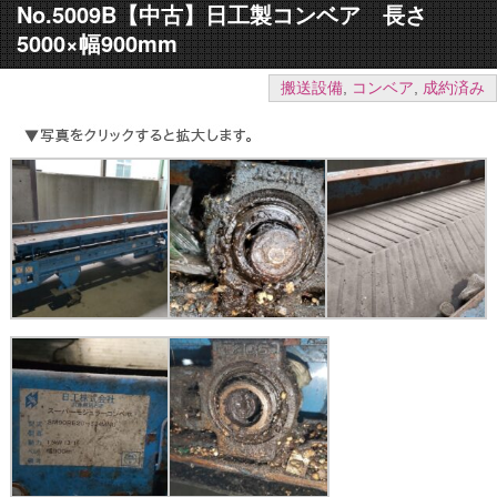
No.5009B【中古】日工製コンベア 長さ
5000×幅900mm
搬送設備
,
コンベア
,
成約済み