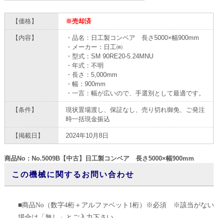
【価格】
※売却済
【内容】
・品名：日工製コンベア 長さ5000×幅900mm
・メーカー：日工㈱
・型式：SM 90RE20-5.24MNU
・年式：不明
・長さ：5,000mm
・幅：900mm
・一言：幅が広いので、手選別として最適です。
【条件】
現状置場渡し、保証なし、売り切れ御免、ご発注
時一括現金振込
【掲載日】
2024年10月8日
商品No：No.5009B【中古】日工製コンベア 長さ5000×幅900mm
この機械に関するお問い合わせ