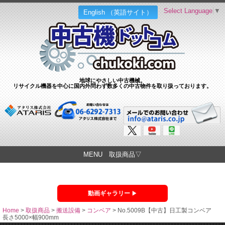
Select Language
▼
English （英語サイト）
地球にやさしい中古機械。
リサイクル機器を中心に国内外問わず数多くの中古物件を取り扱っております。
MENU 取扱商品▽
動画ギャラリー
Home
>
取扱商品
>
搬送設備
>
コンベア
>
No.5009B【中古】日工製コンベア
長さ5000×幅900mm