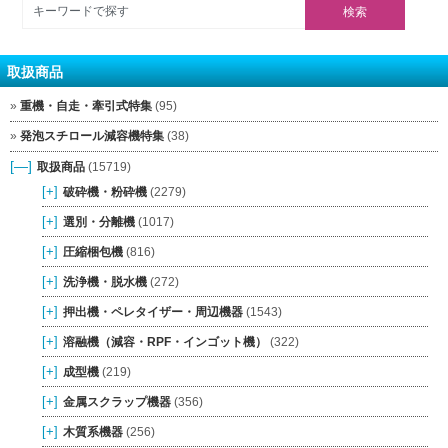
取扱商品
重機・自走・牽引式特集
(95)
発泡スチロール減容機特集
(38)
[—]
取扱商品
(15719)
[+]
破砕機・粉砕機
(2279)
[+]
選別・分離機
(1017)
[+]
圧縮梱包機
(816)
[+]
洗浄機・脱水機
(272)
[+]
押出機・ペレタイザー・周辺機器
(1543)
[+]
溶融機（減容・RPF・インゴット機）
(322)
[+]
成型機
(219)
[+]
金属スクラップ機器
(356)
[+]
木質系機器
(256)