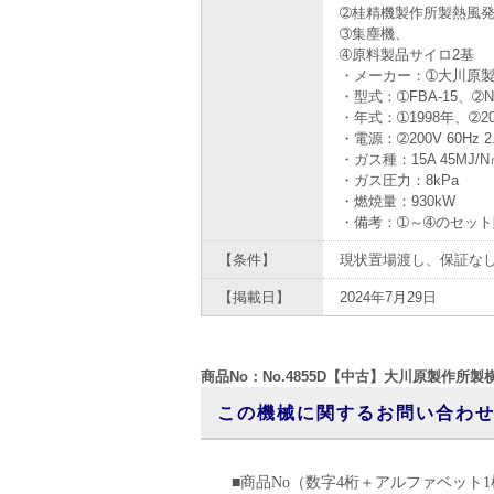
➁桂精機製作所製熱風
➂集塵機、
➃原料製品サイロ2基
・メーカー：➀大川原
・型式：➀FBA-15、➁NA
・年式：➀1998年、➁20
・電源：➁200V 60Hz 2
・ガス種：15A 45MJ/N
・ガス圧力：8kPa
・燃焼量：930kW
・備考：➀～➃のセッ
【条件】
現状置場渡し、保証な
【掲載日】
2024年7月29日
商品No：No.4855D【中古】大川原製作所
この機械に関するお問い合わ