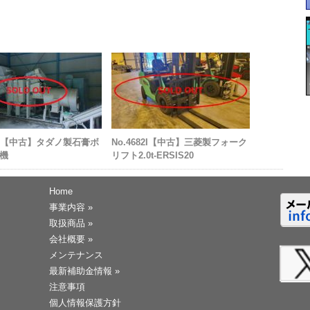
68I【中古】タダノ製石膏ボ
No.4682I【中古】三菱製フォーク
機
リフト2.0t-ERSIS20
Home
事業内容
»
取扱商品
»
会社概要
»
メンテナンス
最新補助金情報
»
注意事項
個人情報保護方針