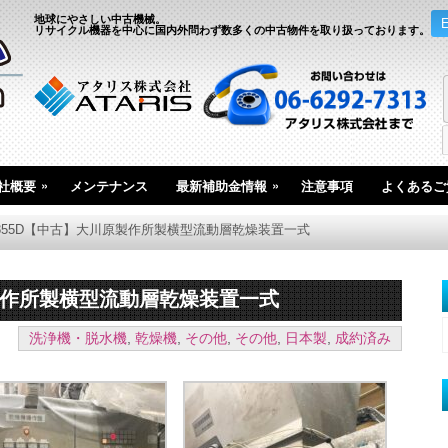
地球にやさしい中古機械。
リサイクル機器を中心に国内外問わず数多くの中古物件を取り扱っております。
»
»
社概要
メンテナンス
最新補助金情報
注意事項
よくあるご
.4855D【中古】大川原製作所製横型流動層乾燥装置一式
原製作所製横型流動層乾燥装置一式
洗浄機・脱水機
,
乾燥機
,
その他
,
その他
,
日本製
,
成約済み