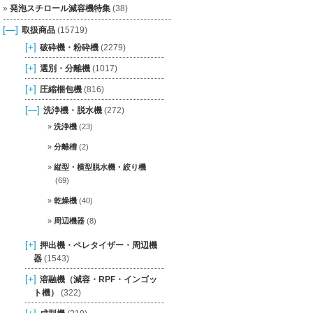
発泡スチロール減容機特集
(38)
[—]
取扱商品
(15719)
[+]
破砕機・粉砕機
(2279)
[+]
選別・分離機
(1017)
[+]
圧縮梱包機
(816)
[—]
洗浄機・脱水機
(272)
洗浄機
(23)
分離槽
(2)
縦型・横型脱水機・絞り機
(69)
乾燥機
(40)
周辺機器
(8)
[+]
押出機・ペレタイザー・周辺機
器
(1543)
[+]
溶融機（減容・RPF・インゴッ
ト機）
(322)