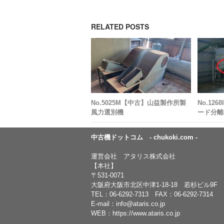
RELATED POSTS
No.5025M【中古】山益製作所製
No.12
風力選別機
ード分離
中古機ドットコム - chukoki.com -
運営会社 アタリス株式会社
【本社】
〒531-0071
大阪府大阪市北区中津1-18-18 若杉ビル9F
TEL：
06-6292-7313
FAX：06-6292-7314
E-mail：
info@ataris.co.jp
WEB：
https://www.ataris.co.jp