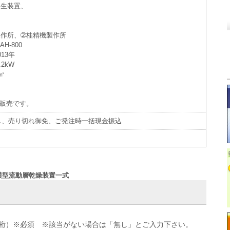
発生装置、
製作所、➁桂精機製作所
H-800
13年
.2kW
㎥
ト販売です。
し、売り切れ御免、ご発注時一括現金振込
製横型流動層乾燥装置一式
せ