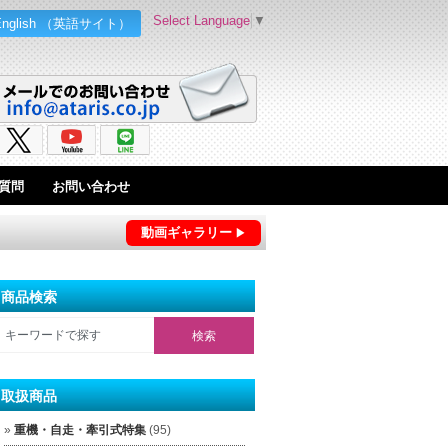
Select Language
▼
English （英語サイト）
質問
お問い合わせ
動画ギャラリー
商品検索
取扱商品
重機・自走・牽引式特集
(95)