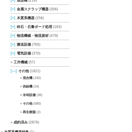
[+]
成型機
(219)
[+]
金属スクラップ機器
(356)
[+]
木質系機器
(256)
[+]
砕石・石膏ボード処理
(183)
[+]
物流機械・物流資材
(479)
[+]
搬送設備
(765)
[+]
電気設備
(370)
工作機械
(57)
[—]
その他
(1921)
混合機
(192)
供給機
(24)
冷却設備
(36)
その他
(580)
再生樹脂
(2)
成約済み
(2876)