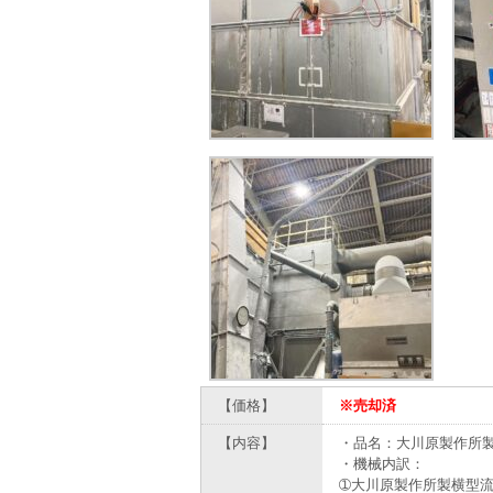
【価格】
※売却済
【内容】
・品名：大川原製作所
・機械内訳：
➀大川原製作所製横型