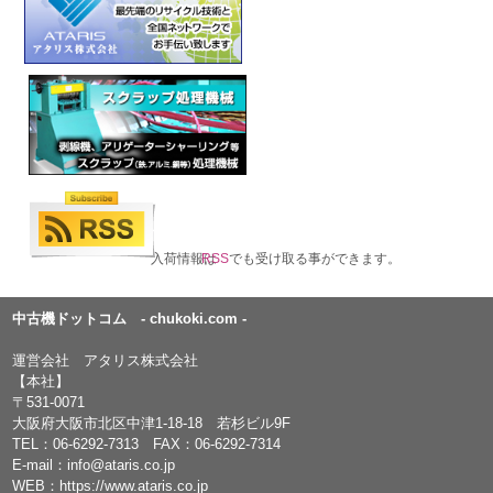
入荷情報は
RSS
でも受け取る事ができます。
中古機ドットコム - chukoki.com -
運営会社 アタリス株式会社
【本社】
〒531-0071
大阪府大阪市北区中津1-18-18 若杉ビル9F
TEL：
06-6292-7313
FAX：06-6292-7314
E-mail：
info@ataris.co.jp
WEB：
https://www.ataris.co.jp