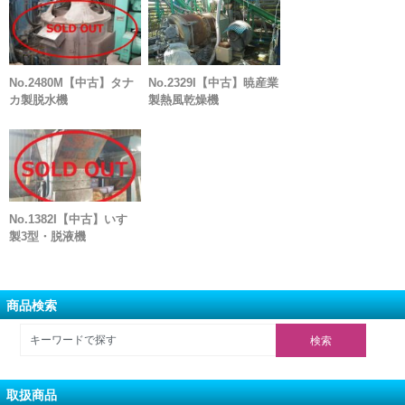
No.2480M【中古】タナ
No.2329I【中古】暁産業
カ製脱水機
製熱風乾燥機
No.1382I【中古】いすゞ
製3型・脱液機
商品検索
取扱商品