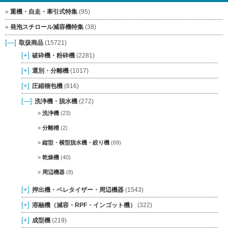
重機・自走・牽引式特集
(95)
発泡スチロール減容機特集
(38)
[—]
取扱商品
(15721)
[+]
破砕機・粉砕機
(2281)
[+]
選別・分離機
(1017)
[+]
圧縮梱包機
(816)
[—]
洗浄機・脱水機
(272)
洗浄機
(23)
分離槽
(2)
縦型・横型脱水機・絞り機
(69)
乾燥機
(40)
周辺機器
(8)
[+]
押出機・ペレタイザー・周辺機器
(1543)
[+]
溶融機（減容・RPF・インゴット機）
(322)
[+]
成型機
(219)