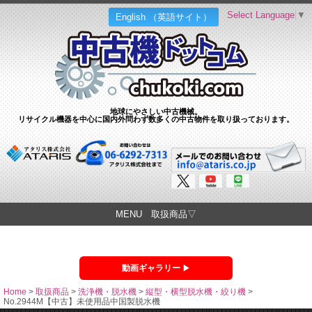
Select Language
▼
English （英語サイト）
地球にやさしい中古機械。
リサイクル機器を中心に国内外問わず数多くの中古物件を取り扱っております。
MENU 取扱商品▽
動画ギャラリー
Home
>
取扱商品
>
洗浄機・脱水機
>
縦型・横型脱水機・絞り機
>
No.2944M【中古】未使用品中国製脱水機