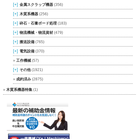
[+]
金属スクラップ機器
(356)
[+]
木質系機器
(256)
[+]
砕石・石膏ボード処理
(183)
[+]
物流機械・物流資材
(479)
[+]
搬送設備
(765)
[+]
電気設備
(370)
工作機械
(57)
[+]
その他
(1921)
成約済み
(2875)
木質系機器特集
(1)