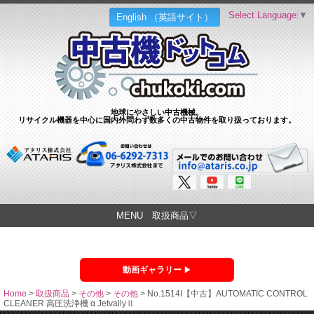
Select Language
▼
English （英語サイト）
地球にやさしい中古機械。
リサイクル機器を中心に国内外問わず数多くの中古物件を取り扱っております。
MENU 取扱商品▽
動画ギャラリー
Home
>
取扱商品
>
その他
>
その他
>
No.1514I【中古】AUTOMATIC CONTROL
CLEANER 高圧洗浄機 α JetvallyⅡ