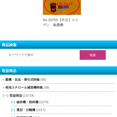
No.2675S【中古】スイ
デン 集塵機
商品検索
取扱商品
重機・自走・牽引式特集
(95)
発泡スチロール減容機特集
(38)
[—]
取扱商品
(15719)
[+]
破砕機・粉砕機
(2279)
[+]
選別・分離機
(1017)