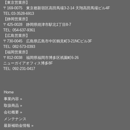
【東京営業所】
〒169-0075 東京都新宿区高田馬場3-2-14 天翔高田馬場ビル4F
TEL:03-3528-6913
【静岡営業所】
〒425-0028 静岡県焼津市駅北1丁目8-7
TEL: 054-637-9361
【広島営業所】
〒730-0045 広島県広島市中区鶴見町3-21NCビル3F
TEL: 082-573-0393
【福岡営業所】
〒812-0038 福岡県福岡市博多区祇園町6-26
ニューガイアオフィス博多8F
TEL: 092-231-0417
Home
事業内容
»
取扱商品
»
会社概要
»
メンテナンス
最新補助金情報
»