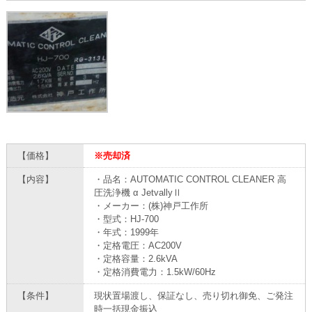
【価格】
※売却済
【内容】
・品名：AUTOMATIC CONTROL CLEANER 高
圧洗浄機 α JetvallyⅡ
・メーカー：(株)神戸工作所
・型式：HJ-700
・年式：1999年
・定格電圧：AC200V
・定格容量：2.6kVA
・定格消費電力：1.5kW/60Hz
【条件】
現状置場渡し、保証なし、売り切れ御免、ご発注
時一括現金振込