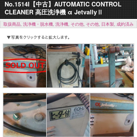
No.1514I【中古】AUTOMATIC CONTROL
CLEANER 高圧洗浄機 α JetvallyⅡ
取扱商品
,
洗浄機・脱水機
,
洗浄機
,
その他
,
その他
,
日本製
,
成約済み