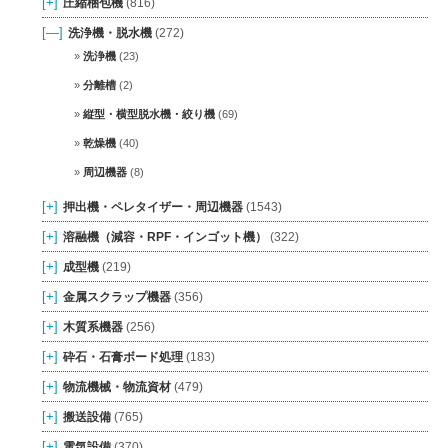
[+]
圧縮梱包機
(816)
[—]
洗浄機・脱水機
(272)
洗浄機
(23)
分離槽
(2)
縦型・横型脱水機・絞り機
(69)
乾燥機
(40)
周辺機器
(8)
[+]
押出機・ペレタイザー・周辺機器
(1543)
[+]
溶融機（減容・RPF・インゴット機）
(322)
[+]
成型機
(219)
[+]
金属スクラップ機器
(356)
[+]
木質系機器
(256)
[+]
砕石・石膏ボード処理
(183)
[+]
物流機械・物流資材
(479)
[+]
搬送設備
(765)
[+]
電気設備
(370)