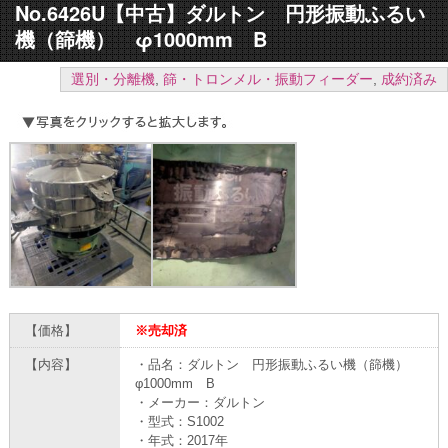
No.6426U【中古】ダルトン 円形振動ふるい
機（篩機） φ1000mm B
選別・分離機
,
篩・トロンメル・振動フィーダー
,
成約済み
【価格】
※売却済
【内容】
・品名：ダルトン 円形振動ふるい機（篩機）
φ1000mm B
・メーカー：ダルトン
・型式：S1002
・年式：2017年