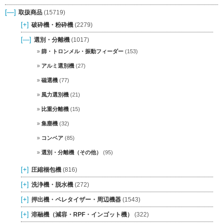
[—]
取扱商品
(15719)
[+]
破砕機・粉砕機
(2279)
[—]
選別・分離機
(1017)
篩・トロンメル・振動フィーダー
(153)
アルミ選別機
(27)
磁選機
(77)
風力選別機
(21)
比重分離機
(15)
集塵機
(32)
コンベア
(85)
選別・分離機（その他）
(95)
[+]
圧縮梱包機
(816)
[+]
洗浄機・脱水機
(272)
[+]
押出機・ペレタイザー・周辺機器
(1543)
[+]
溶融機（減容・RPF・インゴット機）
(322)