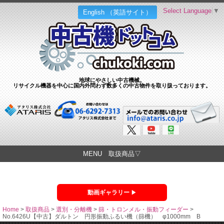
Select Language
▼
English （英語サイト）
地球にやさしい中古機械。
リサイクル機器を中心に国内外問わず数多くの中古物件を取り扱っております。
MENU 取扱商品▽
動画ギャラリー
Home
>
取扱商品
>
選別・分離機
>
篩・トロンメル・振動フィーダー
>
No.6426U【中古】ダルトン 円形振動ふるい機（篩機） φ1000mm B