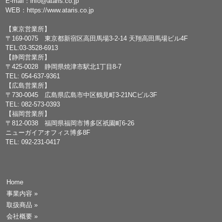
E-mail：
info@ataris.co.jp
WEB：
https://www.ataris.co.jp
【東京営業所】
〒169-0075 東京都新宿区高田馬場3-2-14 天翔高田馬場ビル4F
TEL:03-3528-6913
【静岡営業所】
〒425-0028 静岡県焼津市駅北1丁目8-7
TEL: 054-637-9361
【広島営業所】
〒730-0045 広島県広島市中区鶴見町3-21NCビル3F
TEL: 082-573-0393
【福岡営業所】
〒812-0038 福岡県福岡市博多区祇園町6-26
ニューガイアオフィス博多8F
TEL: 092-231-0417
Home
事業内容
»
取扱商品
»
会社概要
»