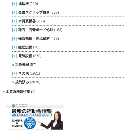
[+]
成型機
(219)
[+]
金属スクラップ機器
(356)
[+]
木質系機器
(256)
[+]
砕石・石膏ボード処理
(183)
[+]
物流機械・物流資材
(479)
[+]
搬送設備
(765)
[+]
電気設備
(370)
工作機械
(57)
[+]
その他
(1921)
成約済み
(2876)
木質系機器特集
(1)