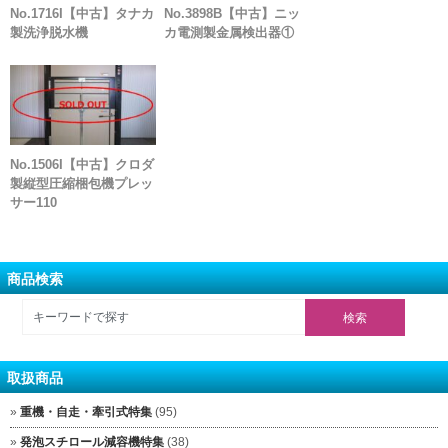
No.1716I【中古】タナカ
No.3898B【中古】ニッ
製洗浄脱水機
カ電測製金属検出器①
No.1506I【中古】クロダ
製縦型圧縮梱包機プレッ
サー110
商品検索
取扱商品
重機・自走・牽引式特集
(95)
発泡スチロール減容機特集
(38)