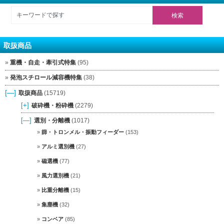
取扱商品
重機・自走・牽引式特集
(95)
発泡スチロール減容機特集
(38)
[—]
取扱商品
(15719)
[+]
破砕機・粉砕機
(2279)
[—]
選別・分離機
(1017)
篩・トロンメル・振動フィーダー
(153)
アルミ選別機
(27)
磁選機
(77)
風力選別機
(21)
比重分離機
(15)
集塵機
(32)
コンベア
(85)