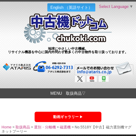
Select Language
▼
English （英語サイト）
地球にやさしい中古機械。
リサイクル機器を中心に国内外問わず数多くの中古物件を取り扱っております。
MENU 取扱商品▽
動画ギャラリー
Home
>
取扱商品
>
選別・分離機
>
磁選機
>
No.5518Y【中古】磁力選別機マグ
ネットプーリー