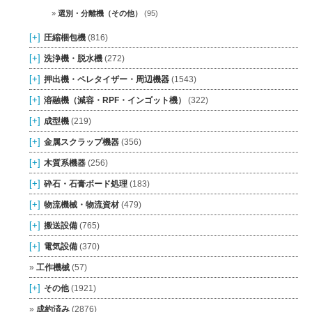
選別・分離機（その他）
(95)
[+]
圧縮梱包機
(816)
[+]
洗浄機・脱水機
(272)
[+]
押出機・ペレタイザー・周辺機器
(1543)
[+]
溶融機（減容・RPF・インゴット機）
(322)
[+]
成型機
(219)
[+]
金属スクラップ機器
(356)
[+]
木質系機器
(256)
[+]
砕石・石膏ボード処理
(183)
[+]
物流機械・物流資材
(479)
[+]
搬送設備
(765)
[+]
電気設備
(370)
工作機械
(57)
[+]
その他
(1921)
成約済み
(2876)