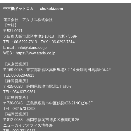
中古機ドットコム - chukoki.com -
運営会社 アタリス株式会社
【本社】
〒531-0071
大阪府大阪市北区中津1-18-18 若杉ビル9F
TEL：
06-6292-7313
FAX：06-6292-7314
E-mail：
info@ataris.co.jp
WEB：
https://www.ataris.co.jp
【東京営業所】
〒169-0075 東京都新宿区高田馬場3-2-14 天翔高田馬場ビル4F
TEL:03-3528-6913
【静岡営業所】
〒425-0028 静岡県焼津市駅北1丁目8-7
TEL: 054-637-9361
【広島営業所】
〒730-0045 広島県広島市中区鶴見町3-21NCビル3F
TEL: 082-573-0393
【福岡営業所】
〒812-0038 福岡県福岡市博多区祇園町6-26
ニューガイアオフィス博多8F
TEL: 092-231-0417