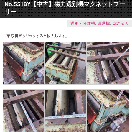
No.5518Y【中古】磁力選別機マグネットプー
リー
選別・分離機
,
磁選機
,
成約済み