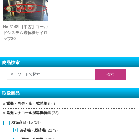
No.3148I【中古】コール
ドシステム造粒機サイロ
ップ20
商品検索
取扱商品
重機・自走・牽引式特集
(95)
発泡スチロール減容機特集
(38)
[—]
取扱商品
(15719)
[+]
破砕機・粉砕機
(2279)