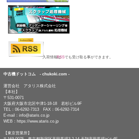
入荷情報は
RSS
でも受け取る事ができます。
中古機ドットコム - chukoki.com -
運営会社 アタリス株式会社
【本社】
〒531-0071
大阪府大阪市北区中津1-18-18 若杉ビル9F
TEL：
06-6292-7313
FAX：06-6292-7314
E-mail：
info@ataris.co.jp
WEB：
https://www.ataris.co.jp
【東京営業所】
〒169-0075 東京都新宿区高田馬場3-2-14 天翔高田馬場ビル4F