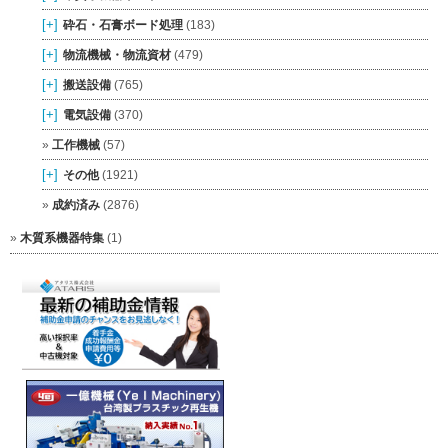
[+]
砕石・石膏ボード処理
(183)
[+]
物流機械・物流資材
(479)
[+]
搬送設備
(765)
[+]
電気設備
(370)
工作機械
(57)
[+]
その他
(1921)
成約済み
(2876)
木質系機器特集
(1)