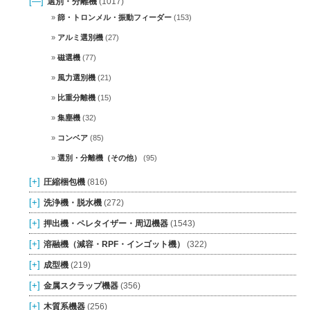
[—]
選別・分離機
(1017)
篩・トロンメル・振動フィーダー
(153)
アルミ選別機
(27)
磁選機
(77)
風力選別機
(21)
比重分離機
(15)
集塵機
(32)
コンベア
(85)
選別・分離機（その他）
(95)
[+]
圧縮梱包機
(816)
[+]
洗浄機・脱水機
(272)
[+]
押出機・ペレタイザー・周辺機器
(1543)
[+]
溶融機（減容・RPF・インゴット機）
(322)
[+]
成型機
(219)
[+]
金属スクラップ機器
(356)
[+]
木質系機器
(256)