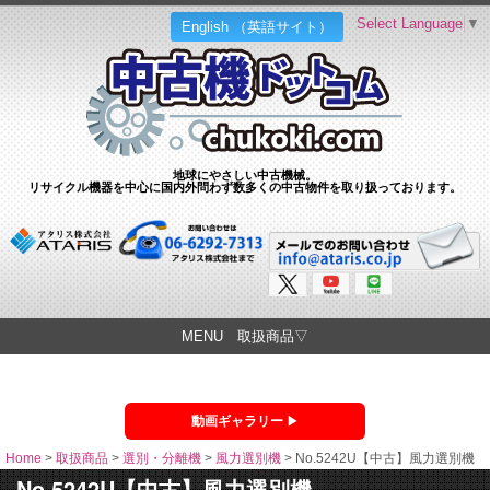
Select Language
▼
English （英語サイト）
地球にやさしい中古機械。
リサイクル機器を中心に国内外問わず数多くの中古物件を取り扱っております。
MENU 取扱商品▽
動画ギャラリー
Home
>
取扱商品
>
選別・分離機
>
風力選別機
>
No.5242U【中古】風力選別機
No.5242U【中古】風力選別機