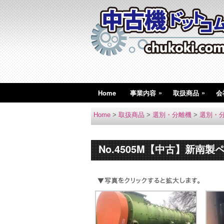
»
»
Home
事業内容
取扱商品
会
Home
>
取扱商品
>
選別・分離機
>
選別・
No.4505M【中古】新南