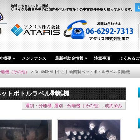
地球にやさしい中古機械。
リサイクル機器を中心に国内外問わず数多くの中古物件を取り扱っております。
»
»
社概要
メンテナンス
最新補助金情報
注意事項
よくあるご
分離機（その他）
>
No.4505M【中古】新南製ペットボトルラベル剥離機
製ペットボトルラベル剥離機
選別・分離機
,
選別・分離機（その他）
,
成約済み