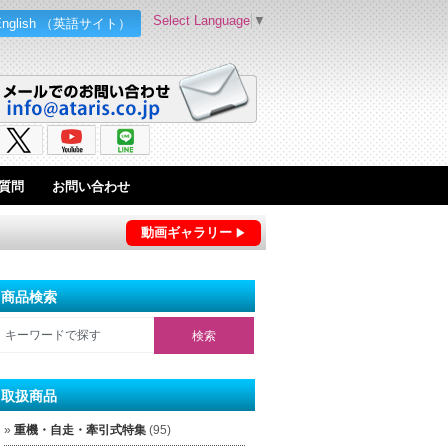
Select Language
▼
English （英語サイト）
質問
お問い合わせ
動画ギャラリー
商品検索
取扱商品
重機・自走・牽引式特集
(95)