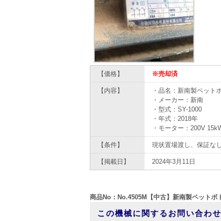
【価格】
※売却済
【内容】
・品名：新南製ペット
・メーカー：新南
・型式：SY-1000
・年式：2018年
・モーター：200V 15k
【条件】
現状置場渡し、保証な
【掲載日】
2024年3月11日
商品No：No.4505M【中古】新南製ペット
この機械に関するお問い合わ