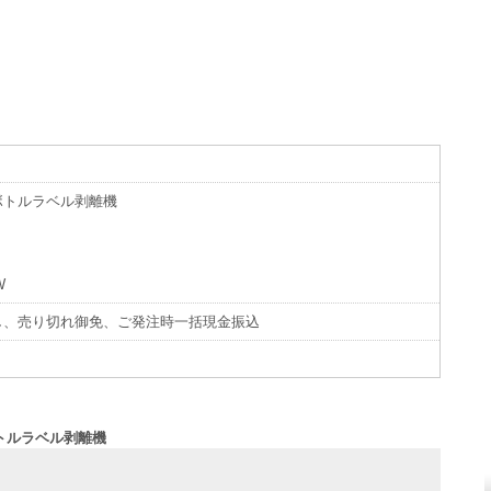
ボトルラベル剥離機
W
し、売り切れ御免、ご発注時一括現金振込
ボトルラベル剥離機
せ