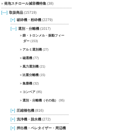
発泡スチロール減容機特集
(38)
[—]
取扱商品
(15719)
[+]
破砕機・粉砕機
(2279)
[—]
選別・分離機
(1017)
篩・トロンメル・振動フィー
ダー
(153)
アルミ選別機
(27)
磁選機
(77)
風力選別機
(21)
比重分離機
(15)
集塵機
(32)
コンベア
(85)
選別・分離機（その他）
(95)
[+]
圧縮梱包機
(816)
[+]
洗浄機・脱水機
(272)
[+]
押出機・ペレタイザー・周辺機