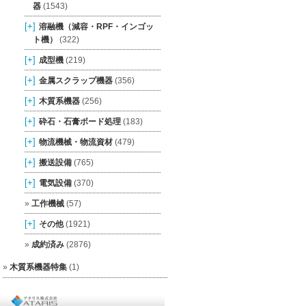
器
(1543)
[+]
溶融機（減容・RPF・インゴッ
ト機）
(322)
[+]
成型機
(219)
[+]
金属スクラップ機器
(356)
[+]
木質系機器
(256)
[+]
砕石・石膏ボード処理
(183)
[+]
物流機械・物流資材
(479)
[+]
搬送設備
(765)
[+]
電気設備
(370)
工作機械
(57)
[+]
その他
(1921)
成約済み
(2876)
木質系機器特集
(1)