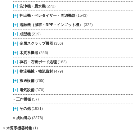
[+]
洗浄機・脱水機
(272)
[+]
押出機・ペレタイザー・周辺機器
(1543)
[+]
溶融機（減容・RPF・インゴット機）
(322)
[+]
成型機
(219)
[+]
金属スクラップ機器
(356)
[+]
木質系機器
(256)
[+]
砕石・石膏ボード処理
(183)
[+]
物流機械・物流資材
(479)
[+]
搬送設備
(765)
[+]
電気設備
(370)
工作機械
(57)
[+]
その他
(1921)
成約済み
(2876)
木質系機器特集
(1)