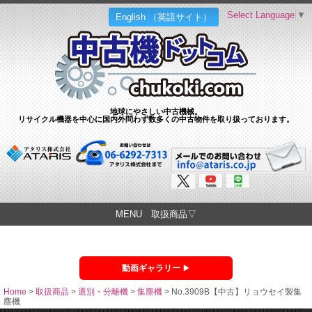
Select Language
▼
English （英語サイト）
地球にやさしい中古機械。
リサイクル機器を中心に国内外問わず数多くの中古物件を取り扱っております。
MENU 取扱商品▽
動画ギャラリー
Home
>
取扱商品
>
選別・分離機
>
集塵機
>
No.3909B【中古】リョウセイ製集
塵機