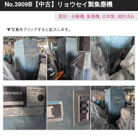
No.3909B【中古】リョウセイ製集塵機
選別・分離機
,
集塵機
,
日本製
,
成約済み