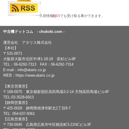
入荷情報は
RSS
でも受け取る事ができます。
中古機ドットコム - chukoki.com -
運営会社 アタリス株式会社
【本社】
〒531-0071
大阪府大阪市北区中津1-18-18 若杉ビル9F
TEL：
06-6292-7313
FAX：06-6292-7314
E-mail：
info@ataris.co.jp
WEB：
https://www.ataris.co.jp
【東京営業所】
〒169-0075 東京都新宿区高田馬場3-2-14 天翔高田馬場ビル4F
TEL:03-3528-6913
【静岡営業所】
〒425-0028 静岡県焼津市駅北1丁目8-7
TEL: 054-637-9361
【広島営業所】
〒730-0045 広島県広島市中区鶴見町3-21NCビル3F