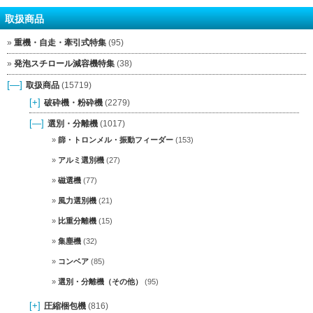
取扱商品
重機・自走・牽引式特集
(95)
発泡スチロール減容機特集
(38)
[—]
取扱商品
(15719)
[+]
破砕機・粉砕機
(2279)
[—]
選別・分離機
(1017)
篩・トロンメル・振動フィーダー
(153)
アルミ選別機
(27)
磁選機
(77)
風力選別機
(21)
比重分離機
(15)
集塵機
(32)
コンベア
(85)
選別・分離機（その他）
(95)
[+]
圧縮梱包機
(816)