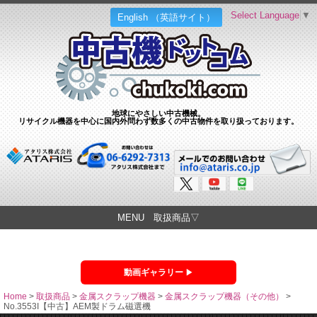
Select Language
▼
English （英語サイト）
地球にやさしい中古機械。
リサイクル機器を中心に国内外問わず数多くの中古物件を取り扱っております。
MENU 取扱商品▽
動画ギャラリー
Home
>
取扱商品
>
金属スクラップ機器
>
金属スクラップ機器（その他）
>
No.3553I【中古】AEM製ドラム磁選機