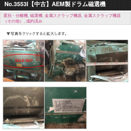
No.3553I【中古】AEM製ドラム磁選機
選別・分離機
,
磁選機
,
金属スクラップ機器
,
金属スクラップ機器
（その他）
,
成約済み