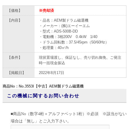
【価格】
※売却済
【内容】
・品名：AEM製ドラム磁選機
・メーカー：(株)エーイーエム
・型式：ADS-500B-DD
・電動機：3相200V 0.4kW 1/40
・ドラム回転数：37.5/45rpm（50/60Hz）
・処理量：40㎥/h
【条件】
現状置場渡し、保証なし、売り切れ御免、ご発注
時一括現金振込
【掲載日】
2022年8月17日
商品No：No.3553I【中古】AEM製ドラム磁選機
この機械に関するお問い合わせ