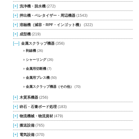
[+]
洗浄機・脱水機
(272)
[+]
押出機・ペレタイザー・周辺機器
(1543)
[+]
溶融機（減容・RPF・インゴット機）
(322)
[+]
成型機
(219)
[—]
金属スクラップ機器
(356)
剥線機
(26)
シャーリング
(26)
金属用切断機
(7)
金属用プレス機
(50)
金属スクラップ機器（その他）
(70)
[+]
木質系機器
(256)
[+]
砕石・石膏ボード処理
(183)
[+]
物流機械・物流資材
(479)
[+]
搬送設備
(765)
[+]
電気設備
(370)