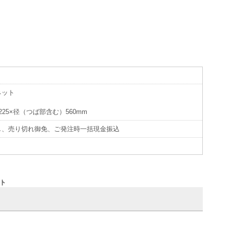
ネット
25×径（つば部含む）560mm
し、売り切れ御免、ご発注時一括現金振込
ット
せ