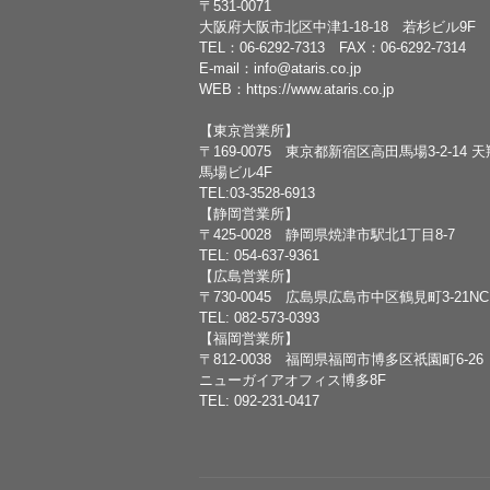
〒531-0071
大阪府大阪市北区中津1-18-18 若杉ビル9F
TEL：
06-6292-7313
FAX：06-6292-7314
E-mail：
info@ataris.co.jp
WEB：
https://www.ataris.co.jp
【東京営業所】
〒169-0075 東京都新宿区高田馬場3-2-14 
馬場ビル4F
TEL:03-3528-6913
【静岡営業所】
〒425-0028 静岡県焼津市駅北1丁目8-7
TEL: 054-637-9361
【広島営業所】
〒730-0045 広島県広島市中区鶴見町3-21N
TEL: 082-573-0393
【福岡営業所】
〒812-0038 福岡県福岡市博多区祇園町6-26
ニューガイアオフィス博多8F
TEL: 092-231-0417