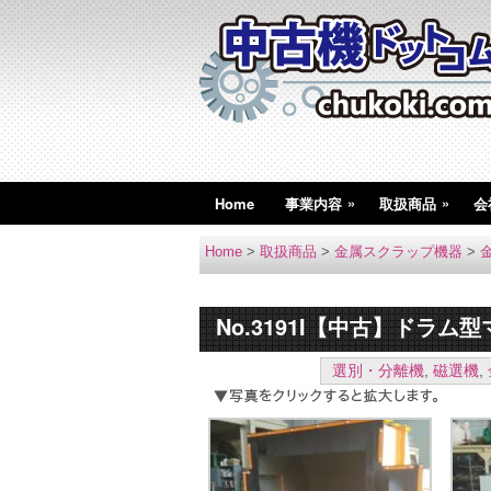
»
»
Home
事業内容
取扱商品
会
Home
>
取扱商品
>
金属スクラップ機器
>
No.3191I【中古】ドラム
選別・分離機
,
磁選機
,