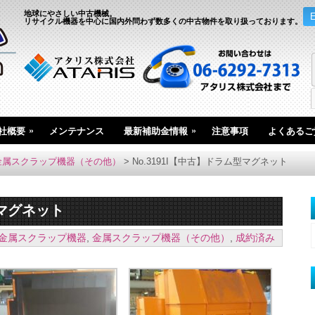
地球にやさしい中古機械。
リサイクル機器を中心に国内外問わず数多くの中古物件を取り扱っております。
»
»
社概要
メンテナンス
最新補助金情報
注意事項
よくあるご
金属スクラップ機器（その他）
>
No.3191I【中古】ドラム型マグネット
型マグネット
金属スクラップ機器
,
金属スクラップ機器（その他）
,
成約済み