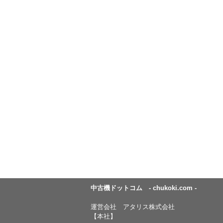
中古機ドットコム - chukoki.com -
運営会社 アタリス株式会社
【本社】