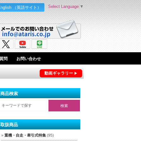
Select Language
▼
English （英語サイト）
質問
お問い合わせ
動画ギャラリー
商品検索
取扱商品
重機・自走・牽引式特集
(95)