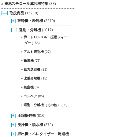
発泡スチロール減容機特集
(38)
[—]
取扱商品
(15719)
[+]
破砕機・粉砕機
(2279)
[—]
選別・分離機
(1017)
篩・トロンメル・振動フィー
ダー
(153)
アルミ選別機
(27)
磁選機
(77)
風力選別機
(21)
比重分離機
(15)
集塵機
(32)
コンベア
(85)
選別・分離機（その他）
(95)
[+]
圧縮梱包機
(816)
[+]
洗浄機・脱水機
(272)
[+]
押出機・ペレタイザー・周辺機