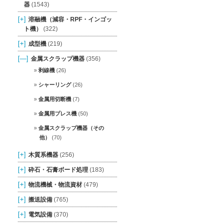
器
(1543)
[+]
溶融機（減容・RPF・インゴッ
ト機）
(322)
[+]
成型機
(219)
[—]
金属スクラップ機器
(356)
剥線機
(26)
シャーリング
(26)
金属用切断機
(7)
金属用プレス機
(50)
金属スクラップ機器（その
他）
(70)
[+]
木質系機器
(256)
[+]
砕石・石膏ボード処理
(183)
[+]
物流機械・物流資材
(479)
[+]
搬送設備
(765)
[+]
電気設備
(370)