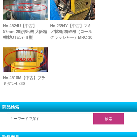
No.4524U【中古】
No.2394Y【中古】マキ
57mm 2軸押出機 大阪精
ノ製2軸粉砕機（ロール
機製OTE57-Ⅱ型
クラッシャー）MRC-10
No.4518M【中古】ブラ
ミダン4-x30
商品検索
取扱商品