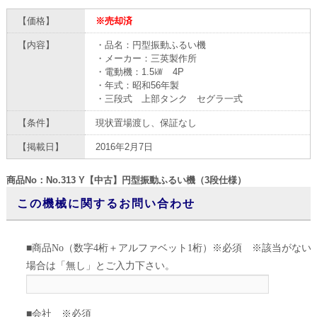
【価格】
※売却済
【内容】
・品名：円型振動ふるい機
・メーカー：三英製作所
・電動機：1.5㎾ 4P
・年式：昭和56年製
・三段式 上部タンク セグラ一式
【条件】
現状置場渡し、保証なし
【掲載日】
2016年2月7日
商品No：No.313 Y【中古】円型振動ふるい機（3段仕様）
この機械に関するお問い合わせ