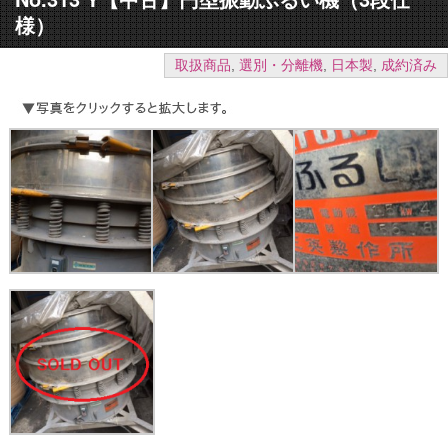
様）
取扱商品
,
選別・分離機
,
日本製
,
成約済み