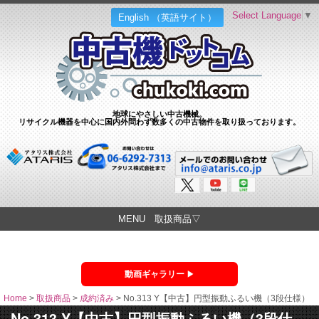
Select Language
▼
English （英語サイト）
地球にやさしい中古機械。
リサイクル機器を中心に国内外問わず数多くの中古物件を取り扱っております。
MENU 取扱商品▽
動画ギャラリー
Home
>
取扱商品
>
成約済み
>
No.313 Y【中古】円型振動ふるい機（3段仕様）
No.313 Y【中古】円型振動ふるい機（3段仕