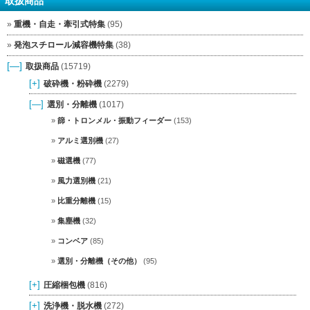
重機・自走・牽引式特集
(95)
発泡スチロール減容機特集
(38)
[—]
取扱商品
(15719)
[+]
破砕機・粉砕機
(2279)
[—]
選別・分離機
(1017)
篩・トロンメル・振動フィーダー
(153)
アルミ選別機
(27)
磁選機
(77)
風力選別機
(21)
比重分離機
(15)
集塵機
(32)
コンベア
(85)
選別・分離機（その他）
(95)
[+]
圧縮梱包機
(816)
[+]
洗浄機・脱水機
(272)