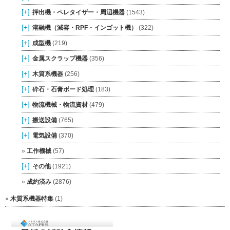
[+]
押出機・ペレタイザー・周辺機器
(1543)
[+]
溶融機（減容・RPF・インゴット機）
(322)
[+]
成型機
(219)
[+]
金属スクラップ機器
(356)
[+]
木質系機器
(256)
[+]
砕石・石膏ボード処理
(183)
[+]
物流機械・物流資材
(479)
[+]
搬送設備
(765)
[+]
電気設備
(370)
工作機械
(57)
[+]
その他
(1921)
成約済み
(2876)
木質系機器特集
(1)