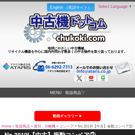
Select Language
▼
English （英語サイト）
地球にやさしい中古機械。
リサイクル機器を中心に国内外問わず数多くの中古物件を取り扱っております。
MENU 取扱商品▽
動画ギャラリー
Home
>
取扱商品
>
選別・分離機
>
コンベア
>
No.3019I【中古】振動コンベア②
No.3019I【中古】振動コンベア②