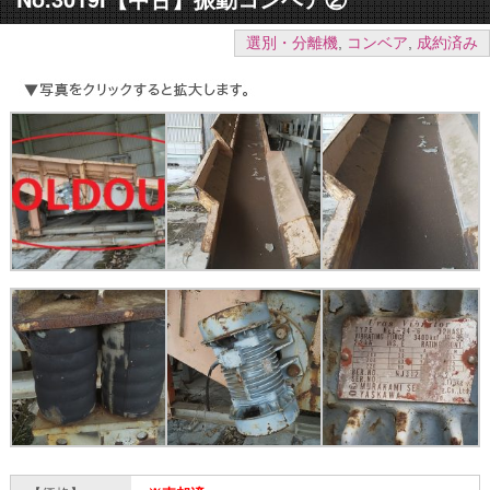
選別・分離機
,
コンベア
,
成約済み