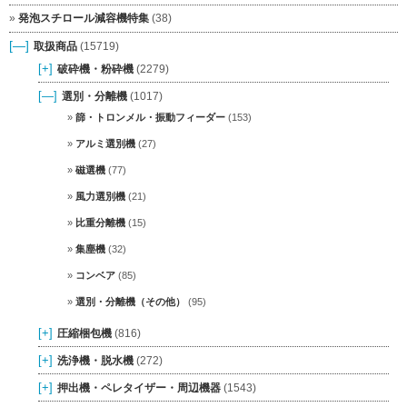
発泡スチロール減容機特集
(38)
[—]
取扱商品
(15719)
[+]
破砕機・粉砕機
(2279)
[—]
選別・分離機
(1017)
篩・トロンメル・振動フィーダー
(153)
アルミ選別機
(27)
磁選機
(77)
風力選別機
(21)
比重分離機
(15)
集塵機
(32)
コンベア
(85)
選別・分離機（その他）
(95)
[+]
圧縮梱包機
(816)
[+]
洗浄機・脱水機
(272)
[+]
押出機・ペレタイザー・周辺機器
(1543)