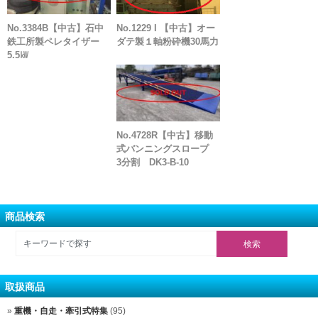
No.3384B【中古】石中
No.1229 I 【中古】オー
鉄工所製ペレタイザー
ダテ製１軸粉砕機30馬力
5.5㎾
No.4728R【中古】移動
式バンニングスロープ
3分割 DK3-B-10
商品検索
取扱商品
重機・自走・牽引式特集
(95)