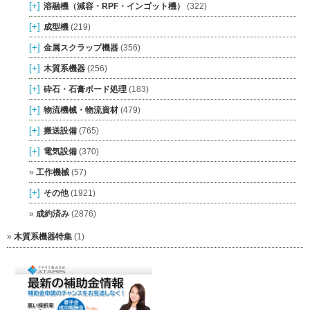
[+]
溶融機（減容・RPF・インゴット機）
(322)
[+]
成型機
(219)
[+]
金属スクラップ機器
(356)
[+]
木質系機器
(256)
[+]
砕石・石膏ボード処理
(183)
[+]
物流機械・物流資材
(479)
[+]
搬送設備
(765)
[+]
電気設備
(370)
工作機械
(57)
[+]
その他
(1921)
成約済み
(2876)
木質系機器特集
(1)