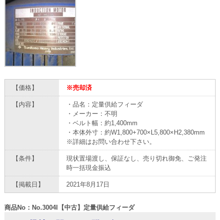
【価格】
※売却済
【内容】
・品名：定量供給フィーダ
・メーカー：不明
・ベルト幅：約1,400mm
・本体外寸：約W1,800+700×L5,800×H2,380mm
※詳細はお問い合わせ下さい。
【条件】
現状置場渡し、保証なし、売り切れ御免、ご発注
時一括現金振込
【掲載日】
2021年8月17日
商品No：No.3004I【中古】定量供給フィーダ