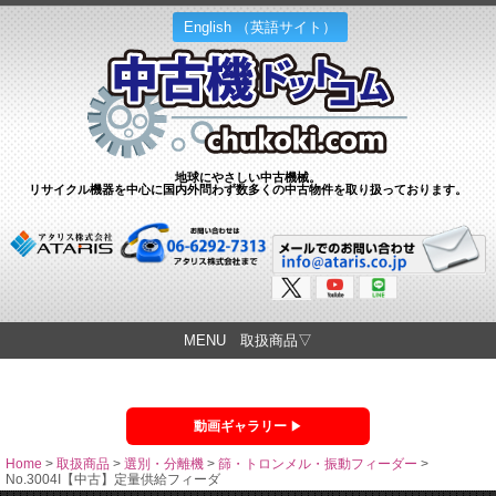
English （英語サイト）
地球にやさしい中古機械。
リサイクル機器を中心に国内外問わず数多くの中古物件を取り扱っております。
MENU 取扱商品▽
動画ギャラリー
Home
>
取扱商品
>
選別・分離機
>
篩・トロンメル・振動フィーダー
>
No.3004I【中古】定量供給フィーダ