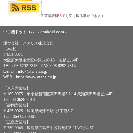
入荷情報は
RSS
でも受け取る事ができます。
中古機ドットコム - chukoki.com -
運営会社 アタリス株式会社
【本社】
〒531-0071
大阪府大阪市北区中津1-18-18 若杉ビル9F
TEL：
06-6292-7313
FAX：06-6292-7314
E-mail：
info@ataris.co.jp
WEB：
https://www.ataris.co.jp
【東京営業所】
〒169-0075 東京都新宿区高田馬場3-2-14 天翔高田馬場ビル4F
TEL:03-3528-6913
【静岡営業所】
〒425-0028 静岡県焼津市駅北1丁目8-7
TEL: 054-637-9361
【広島営業所】
〒730-0045 広島県広島市中区鶴見町3-21NCビル3F