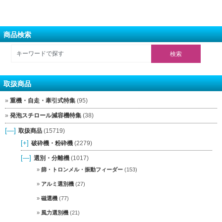
商品検索
取扱商品
重機・自走・牽引式特集
(95)
発泡スチロール減容機特集
(38)
[—]
取扱商品
(15719)
[+]
破砕機・粉砕機
(2279)
[—]
選別・分離機
(1017)
篩・トロンメル・振動フィーダー
(153)
アルミ選別機
(27)
磁選機
(77)
風力選別機
(21)