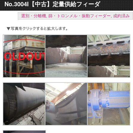
No.3004I【中古】定量供給フィーダ
選別・分離機
,
篩・トロンメル・振動フィーダー
,
成約済み