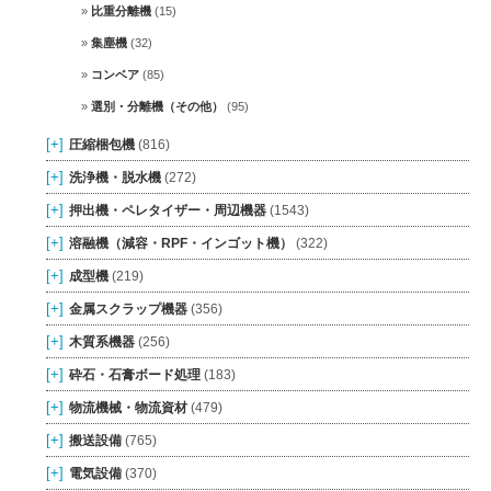
比重分離機
(15)
集塵機
(32)
コンベア
(85)
選別・分離機（その他）
(95)
[+]
圧縮梱包機
(816)
[+]
洗浄機・脱水機
(272)
[+]
押出機・ペレタイザー・周辺機器
(1543)
[+]
溶融機（減容・RPF・インゴット機）
(322)
[+]
成型機
(219)
[+]
金属スクラップ機器
(356)
[+]
木質系機器
(256)
[+]
砕石・石膏ボード処理
(183)
[+]
物流機械・物流資材
(479)
[+]
搬送設備
(765)
[+]
電気設備
(370)