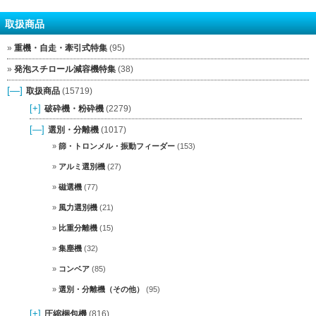
取扱商品
重機・自走・牽引式特集
(95)
発泡スチロール減容機特集
(38)
[—]
取扱商品
(15719)
[+]
破砕機・粉砕機
(2279)
[—]
選別・分離機
(1017)
篩・トロンメル・振動フィーダー
(153)
アルミ選別機
(27)
磁選機
(77)
風力選別機
(21)
比重分離機
(15)
集塵機
(32)
コンベア
(85)
選別・分離機（その他）
(95)
[+]
圧縮梱包機
(816)