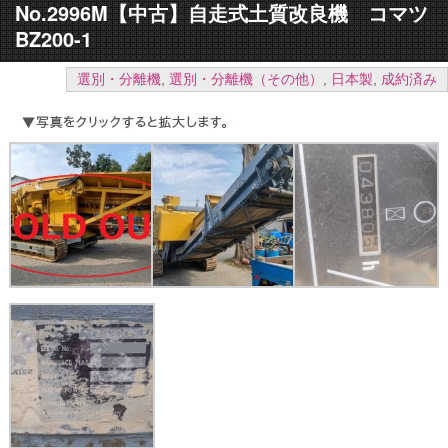
No.2996M【中古】自走式土質改良機 コマツ
BZ200-1
選別・分離機
,
選別・分離機（その他）
,
日本製
,
成約済み