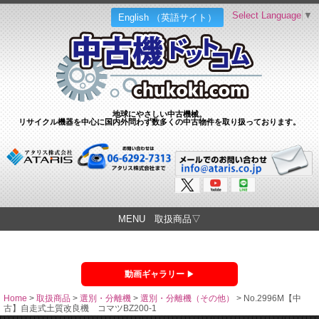
Select Language
▼
English （英語サイト）
地球にやさしい中古機械。
リサイクル機器を中心に国内外問わず数多くの中古物件を取り扱っております。
MENU 取扱商品▽
動画ギャラリー
Home
>
取扱商品
>
選別・分離機
>
選別・分離機（その他）
>
No.2996M【中
古】自走式土質改良機 コマツBZ200-1