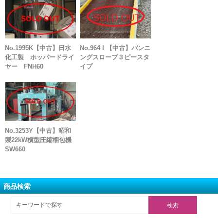
No.1995K【中古】日水
No.964 I 【中古】バンニ
化工製 ホッパードライ
ングスロープ３ピースタ
ヤー FNH60
イプ
No.3253Y【中古】昭和
製22kW横型圧縮梱包機
SW660
商品検索