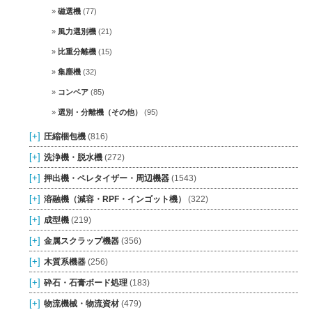
磁選機
(77)
風力選別機
(21)
比重分離機
(15)
集塵機
(32)
コンベア
(85)
選別・分離機（その他）
(95)
[+]
圧縮梱包機
(816)
[+]
洗浄機・脱水機
(272)
[+]
押出機・ペレタイザー・周辺機器
(1543)
[+]
溶融機（減容・RPF・インゴット機）
(322)
[+]
成型機
(219)
[+]
金属スクラップ機器
(356)
[+]
木質系機器
(256)
[+]
砕石・石膏ボード処理
(183)
[+]
物流機械・物流資材
(479)