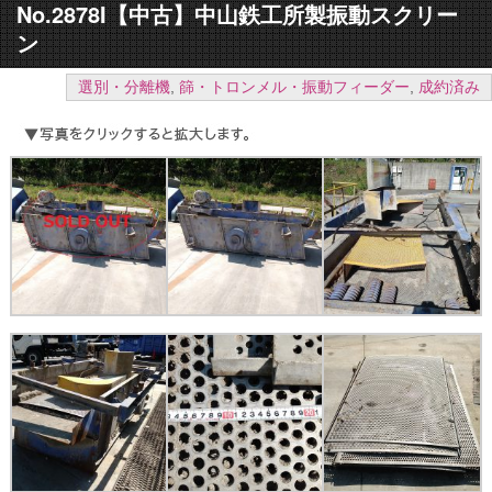
No.2878I【中古】中山鉄工所製振動スクリー
ン
選別・分離機
,
篩・トロンメル・振動フィーダー
,
成約済み