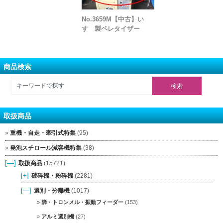
No.3659M【中古】い
すゞ製ペレタイザー
商品検索
取扱商品
重機・自走・牽引式特集
(95)
発泡スチロール減容機特集
(38)
[—]
取扱商品
(15721)
[+]
破砕機・粉砕機
(2281)
[—]
選別・分離機
(1017)
篩・トロンメル・振動フィーダー
(153)
アルミ選別機
(27)