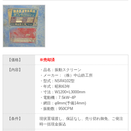
【価格】
※売却済
【内容】
・品名：振動スクリーン
・メーカー：（株）中山鉄工所
・型式：NSR4102型
・年式：昭和63年
・寸法：W1200×L3000mm
・電動機：7.5kWｰ4P
・網目：φ9mm(予備14mm)
・振動数：950CPM
【条件】
現状置場渡し、保証なし、売り切れ御免、ご発注
時一括現金振込