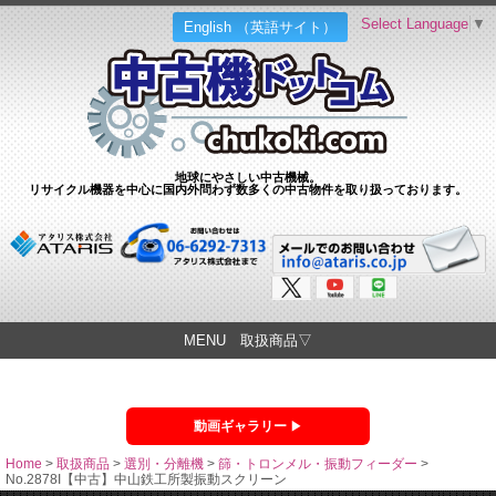
Select Language
▼
English （英語サイト）
地球にやさしい中古機械。
リサイクル機器を中心に国内外問わず数多くの中古物件を取り扱っております。
MENU 取扱商品▽
動画ギャラリー
Home
>
取扱商品
>
選別・分離機
>
篩・トロンメル・振動フィーダー
>
No.2878I【中古】中山鉄工所製振動スクリーン