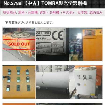
No.2789I【中古】TOMRA製光学選別機
取扱商品
,
選別・分離機
,
選別・分離機（その他）
,
日本製
,
成約済み