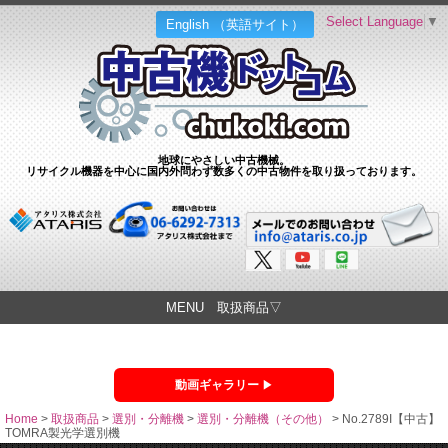
Select Language
▼
English （英語サイト）
地球にやさしい中古機械。
リサイクル機器を中心に国内外問わず数多くの中古物件を取り扱っております。
MENU 取扱商品▽
動画ギャラリー
Home
>
取扱商品
>
選別・分離機
>
選別・分離機（その他）
>
No.2789I【中古】
TOMRA製光学選別機